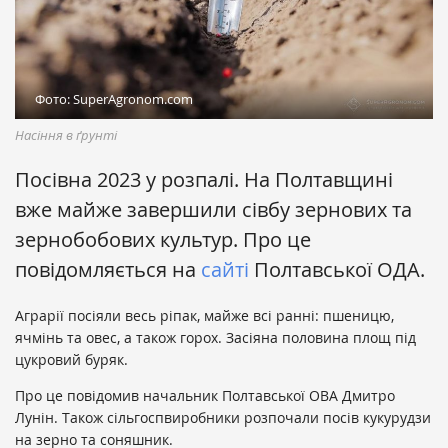
Фото: SuperAgronom.com
Насіння в ґрунті
Посівна 2023 у розпалі. На Полтавщині
вже майже завершили сівбу зернових та
зернобобових культур. Про це
повідомляється на
сайті
Полтавської ОДА.
Аграрії посіяли весь ріпак, майже всі ранні: пшеницю,
ячмінь та овес, а також горох. Засіяна половина площ під
цукровий буряк.
Про це повідомив начальник Полтавської ОВА Дмитро
Лунін. Також сільгоспвиробники розпочали посів кукурудзи
на зерно та соняшник.