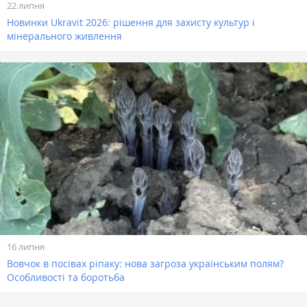
22 липня
Новинки Ukravit 2026: рішення для захисту культур і
мінерального живлення
16 липня
Вовчок в посівах ріпаку: нова загроза українським полям?
Особливості та боротьба