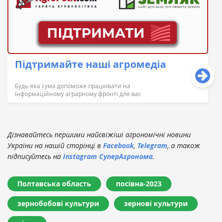
Підтримайте наші агромедіа
Будь-яка сума допоможе працювати на
інформаційному аграрному фронті для вас
Дізнавайтесь першими найсвіжіші агрономічні новини
України на нашій сторінці в
Facebook
,
Telegram
, а також
підписуйтесь на
Instagram СуперАгронома
.
Полтавська область
посівна-2023
зернобобові культури
зернові культури