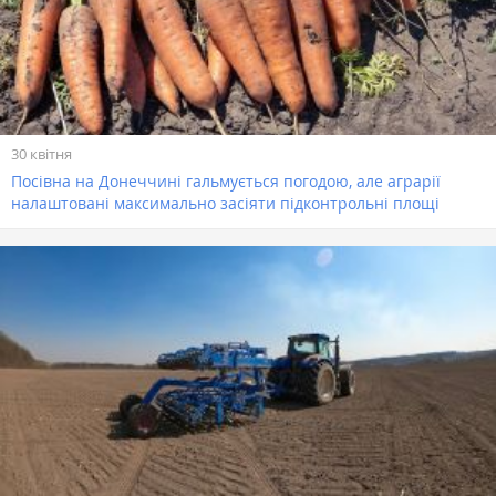
30 квітня
Посівна на Донеччині гальмується погодою, але аграрії
налаштовані максимально засіяти підконтрольні площі