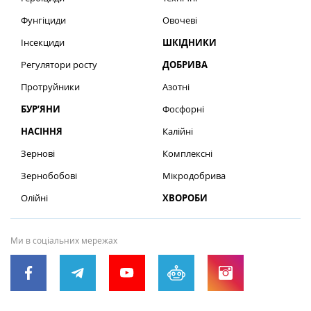
Фунгіциди
Овочеві
Інсекциди
ШКІДНИКИ
Регулятори росту
ДОБРИВА
Протруйники
Азотні
БУР’ЯНИ
Фосфорні
НАСІННЯ
Калійні
Зернові
Комплексні
Зернобобові
Мікродобрива
Олійні
ХВОРОБИ
Ми в соціальних мережах