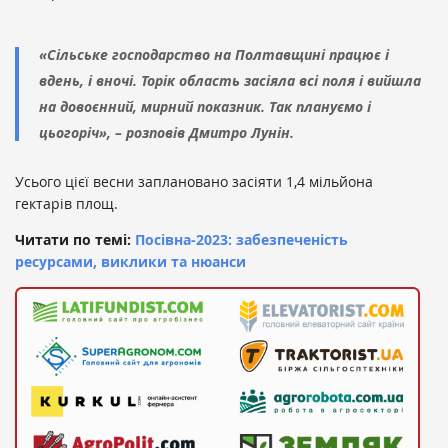
«Сільське господарство на Полтавщині працює і
вдень, і вночі. Торік область засіяла всі поля і вийшла
на довоєнний, мирний показник. Так плануємо і
цьогоріч», – розповів Дмитро Лунін.
Усього цієї весни заплановано засіяти 1,4 мільйона
гектарів площ.
Читати по темі:
Посівна-2023: забезпеченість
ресурсами, виклики та нюанси