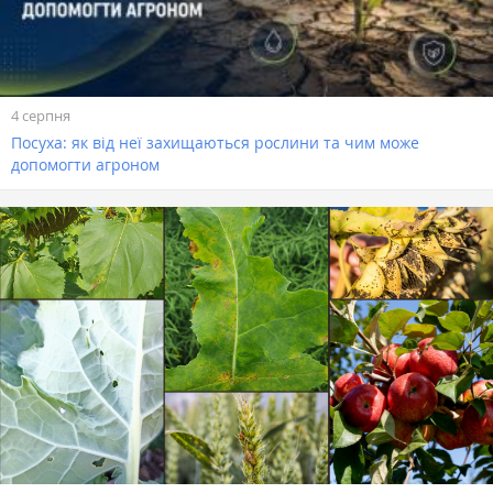
4 серпня
Посуха: як від неї захищаються рослини та чим може
допомогти агроном