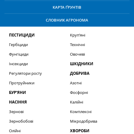
КАРТА ҐРУНТІВ
СЛОВНИК АГРОНОМА
ПЕСТИЦИДИ
Круп’яні
Гербіциди
Технічні
Фунгіциди
Овочеві
Інсекциди
ШКІДНИКИ
Регулятори росту
ДОБРИВА
Протруйники
Азотні
БУР’ЯНИ
Фосфорні
НАСІННЯ
Калійні
Зернові
Комплексні
Зернобобові
Мікродобрива
Олійні
ХВОРОБИ