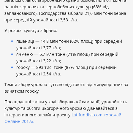
Загалом сільгоспвиробники України обмолотили 6,1 млн га
ранніх зернових та зернобобових культур (63% від
запланованого). Господарства зібрали 21,6 млн тонн зерна
при середній урожайності 3,53 т/га.
У розрізі культур зібрано:
пшениці — 14,8 млн тонн (62% площ) при середній
урожайності 3,77 т/га;
ячменю — 5,7 млн тонн (71% площ) при середній
урожайності 3,22 т/га;
гороху — 893 тис. тонн (87% площ) при середній
урожайності 2,54 т/га.
Темпи збору урожаю суттєво відстають від минулорічних за
винятком гороху.
Про щоденні зміни у ході збиральної кампанії, урожайність
культур та обсяги цьогорічного урожаю дізнавайтеся з
інтерактивного онлайн-проекту
Latifundist.com
«Урожай
Онлайн 2017».