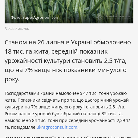
Фото: SuperAgronom.com
Посіви жита
Станом на 26 липня в Україні обмолочено
18 тис. га жита, середній показник
урожайності культури становить 2,5 т/га,
що на 7% вище ніж показники минулого
року.
Господарствами країни намолочено 47 тис. тонн урожаю
жита. Показники свідчать про те, що цьогорічний урожай
культури на 7% вище минулого року і становить 2,5 т/га.
Роком раніше урожай був зібраний на площі 35 тис. га,
намолочено 84 тис. тонн при середній урожайності 2,39 т/
га, повідомляє
ukragroconsult.com
.