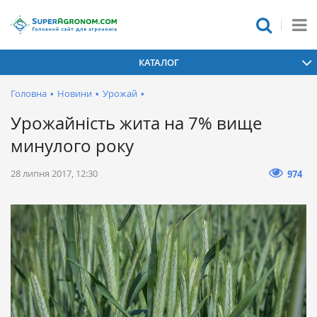
КАТАЛОГ
Головна
•
Новини
•
Урожай
•
Урожайність жита на 7% вище
минулого року
28 липня 2017, 12:30
974