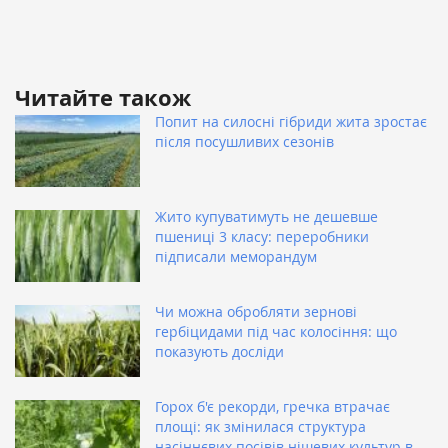
Читайте також
Попит на силосні гібриди жита зростає
після посушливих сезонів
Жито купуватимуть не дешевше
пшениці 3 класу: переробники
підписали меморандум
Чи можна обробляти зернові
гербіцидами під час колосіння: що
показують досліди
Горох б'є рекорди, гречка втрачає
площі: як змінилася структура
насіннєвих посівів нішевих культур в