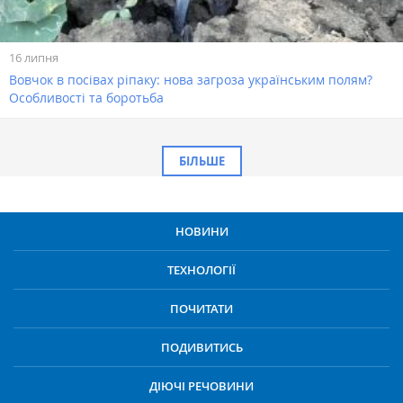
16 липня
Вовчок в посівах ріпаку: нова загроза українським полям?
Особливості та боротьба
БІЛЬШЕ
НОВИНИ
ТЕХНОЛОГІЇ
ПОЧИТАТИ
ПОДИВИТИСЬ
ДІЮЧІ РЕЧОВИНИ