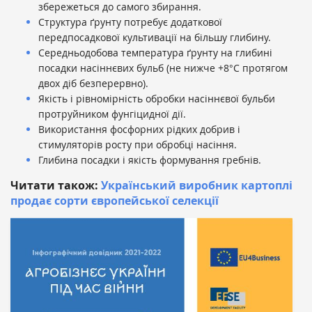
збережеться до самого збирання.
Структура ґрунту потребує додаткової
передпосадкової культивації на більшу глибину.
Середньодобова температура ґрунту на глибині
посадки насіннєвих бульб (не нижче +8°С протягом
двох діб безперервно).
Якість і рівномірність обробки насіннєвої бульби
протруйником фунгіцидної дії.
Використання фосфорних рідких добрив і
стимуляторів росту при обробці насіння.
Глибина посадки і якість формування гребнів.
Читати також:
Український виробник картоплі
продає сорти європейської селекції