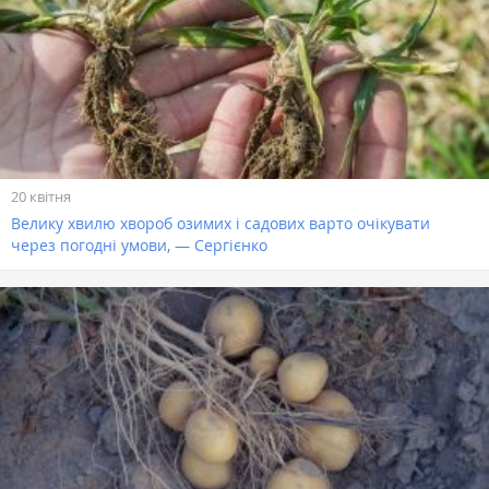
20 квітня
Велику хвилю хвороб озимих і садових варто очікувати
через погодні умови, — Сергієнко