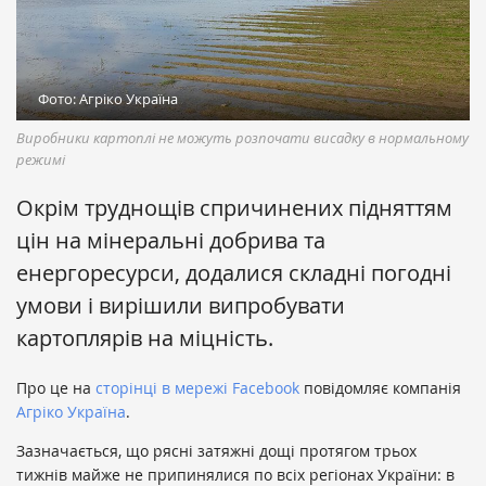
Фото: Агріко Україна
Виробники картоплі не можуть розпочати висадку в нормальному
режимі
Окрім труднощів спричинених підняттям
цін на мінеральні добрива та
енергоресурси, додалися складні погодні
умови і вирішили випробувати
картоплярів на міцність.
Про це на
сторінці в мережі Facebook
повідомляє компанія
Агріко Україна
.
Зазначається, що рясні затяжні дощі протягом трьох
тижнів майже не припинялися по всіх регіонах України: в