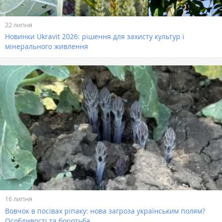
22 липня
Новинки Ukravit 2026: рішення для захисту культур і
мінерального живлення
16 липня
Вовчок в посівах ріпаку: нова загроза українським полям?
Особливості та боротьба