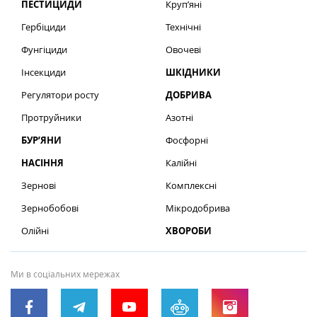
ПЕСТИЦИДИ
Круп’яні
Гербіциди
Технічні
Фунгіциди
Овочеві
Інсекциди
ШКІДНИКИ
Регулятори росту
ДОБРИВА
Протруйники
Азотні
БУР’ЯНИ
Фосфорні
НАСІННЯ
Калійні
Зернові
Комплексні
Зернобобові
Мікродобрива
Олійні
ХВОРОБИ
Ми в соціальних мережах