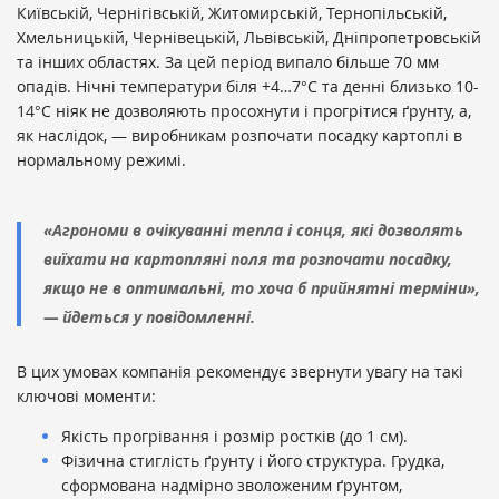
Київській, Чернігівській, Житомирській, Тернопільській,
Хмельницькій, Чернівецькій, Львівській, Дніпропетровській
та інших областях. За цей період випало більше 70 мм
опадів. Нічні температури біля +4…7°С та денні близько 10-
14°С ніяк не дозволяють просохнути і прогрітися ґрунту, а,
як наслідок, — виробникам розпочати посадку картоплі в
нормальному режимі.
«Агрономи в очікуванні тепла і сонця, які дозволять
виїхати на картопляні поля та розпочати посадку,
якщо не в оптимальні, то хоча б прийнятні терміни»,
— йдеться у повідомленні.
В цих умовах компанія рекомендує звернути увагу на такі
ключові моменти:
Якість прогрівання і розмір ростків (до 1 см).
Фізична стиглість ґрунту і його структура. Грудка,
сформована надмірно зволоженим ґрунтом,