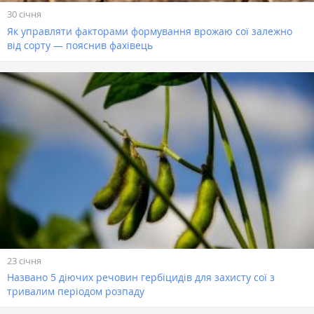
30 січня
Як управляти факторами формування врожаю сої залежно
від сорту — пояснив фахівець
23 січня
Названо 5 діючих речовин гербіцидів для захисту сої з
тривалим періодом розпаду