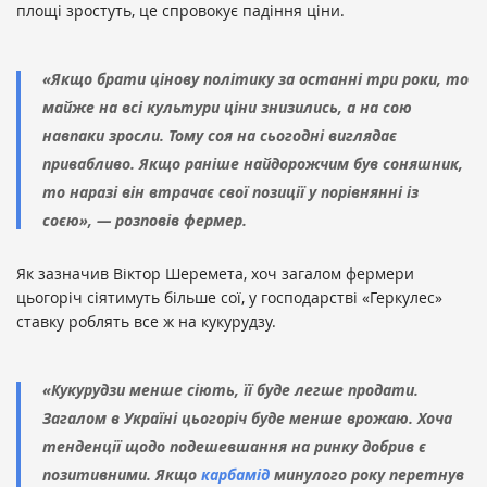
площі зростуть, це спровокує падіння ціни.
«Якщо брати цінову політику за останні три роки, то
майже на всі культури ціни знизились, а на сою
навпаки зросли. Тому соя на сьогодні виглядає
привабливо. Якщо раніше найдорожчим був соняшник,
то наразі він втрачає свої позиції у порівнянні із
соєю», — розповів фермер.
Як зазначив Віктор Шеремета, хоч загалом фермери
цьогоріч сіятимуть більше сої, у господарстві «Геркулес»
ставку роблять все ж на кукурудзу.
«Кукурудзи менше сіють, її буде легше продати.
Загалом в Україні цьогоріч буде менше врожаю. Хоча
тенденції щодо подешевшання на ринку добрив є
позитивними. Якщо
карбамід
минулого року перетнув