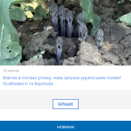
16 липня
Вовчок в посівах ріпаку: нова загроза українським полям?
Особливості та боротьба
БІЛЬШЕ
НОВИНИ