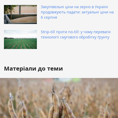
Закупівельні ціни на зерно в Україні
продовжують падати: актуальні ціни на
6 серпня
Strip-till проти no-till: у чому переваги
технології смугового обробітку ґрунту
Матеріали до теми