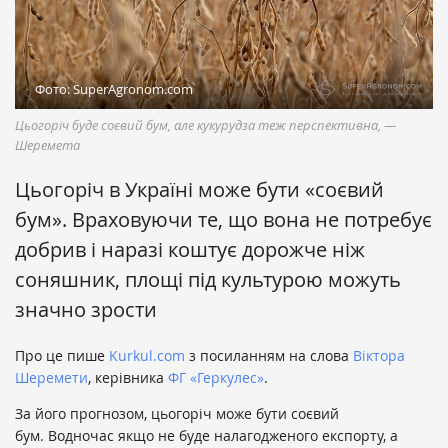
Фото: SuperAgronom.com
Цьогоріч буде соєвий бум, але кукурудза теж перспективна, —
Шеремета
Цьогоріч в Україні може бути «соєвий
бум». Враховуючи те, що вона не потребує
добрив і наразі коштує дорожче ніж
соняшник, площі під культурою можуть
значно зрости
Про це пише
Kurkul.com
з посиланням на слова
Віктора
Шеремети
, керівника
ФГ «Геркулес»
.
За його прогнозом, цьогоріч може бути соєвий
бум. Водночас якщо не буде налагодженого експорту, а