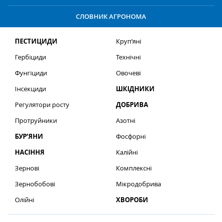
СЛОВНИК АГРОНОМА
ПЕСТИЦИДИ
Круп’яні
Гербіциди
Технічні
Фунгіциди
Овочеві
Інсекциди
ШКІДНИКИ
Регулятори росту
ДОБРИВА
Протруйники
Азотні
БУР’ЯНИ
Фосфорні
НАСІННЯ
Калійні
Зернові
Комплексні
Зернобобові
Мікродобрива
Олійні
ХВОРОБИ