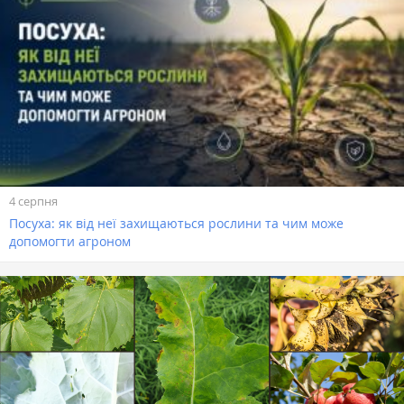
4 серпня
Посуха: як від неї захищаються рослини та чим може
допомогти агроном