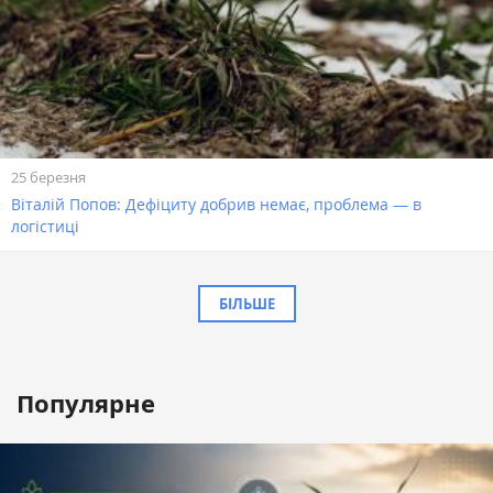
25 березня
Віталій Попов: Дефіциту добрив немає, проблема — в
логістиці
БІЛЬШЕ
Популярне