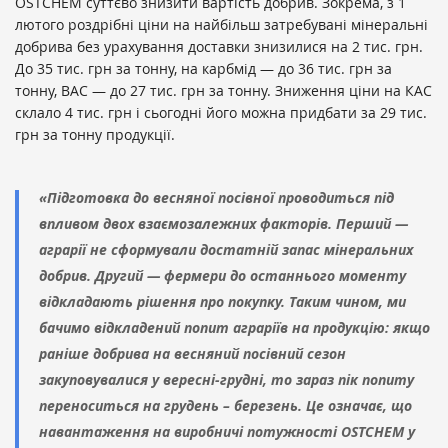
ОSTCHEM суттєво знизити вартість добрив. Зокрема, з 1
лютого роздрібні ціни на найбільш затребувані мінеральні
добрива без урахування доставки знизилися на 2 тис. грн.
До 35 тис. грн за тонну, на карбмід — до 36 тис. грн за
тонну, ВАС — до 27 тис. грн за тонну. Зниження ціни на КАС
склало 4 тис. грн і сьогодні його можна придбати за 29 тис.
грн за тонну продукції.
«Підготовка до весняної посівної проводиться під
впливом двох взаємозалежних факторів. Перший —
аграрії не сформували достатній запас мінеральних
добрив. Другий — фермери до останнього моменту
відкладають рішення про покупку. Таким чином, ми
бачимо відкладений попит аграріїв на продукцію: якщо
раніше добрива на весняний посівний сезон
закуповувалися у вересні-грудні, то зараз пік попиту
переноситься на грудень – березень. Це означає, що
навантаження на виробничі потужності OSTCHEM у