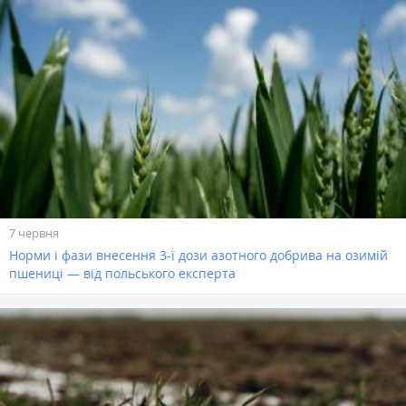
7 червня
Норми і фази внесення 3-ї дози азотного добрива на озимій
пшениці — від польського експерта