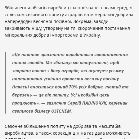
Збільшення обсягів виробництва пов'язане, насамперед, зі
сплеском сезонного попиту аграріїв на мінеральні добрива
напередодні весняної посівної. Зокрема, заводи
закривають нішу, утворену на тлі скорочення постачання
мінеральних добрив імпортерами в Україну.
«Це планове зростання виробничого завантаження
наших заводів. Ми збільшуємо потужності, щоб
закрити попит з боку аграріїв, які всупереч усьому
налаштовані успішно провести весняну посівну.
Навесні вноситься понад 70% усіх добрив, лютий та
березень — це пік попиту. Усі необхідні цехи
працюють», — зазначив Сергій ПАВЛЮЧУК, керівник
азотного бізнесу OSTCHEM.
Сезонне збільшення попиту на добрива та масштабів
виробництва, а також корекція цін на газ дала можливість