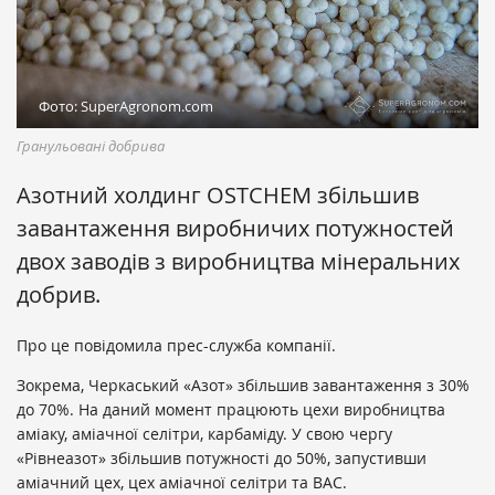
Фото: SuperAgronom.com
Гранульовані добрива
Азотний холдинг OSTCHEM збільшив
завантаження виробничих потужностей
двох заводів з виробництва мінеральних
добрив.
Про це повідомила прес-служба компанії.
Зокрема, Черкаський «Азот» збільшив завантаження з 30%
до 70%. На даний момент працюють цехи виробництва
аміаку, аміачної селітри, карбаміду. У свою чергу
«Рівнеазот» збільшив потужності до 50%, запустивши
аміачний цех, цех аміачної селітри та ВАС.