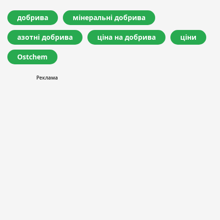
добрива
мінеральні добрива
азотні добрива
ціна на добрива
ціни
Ostchem