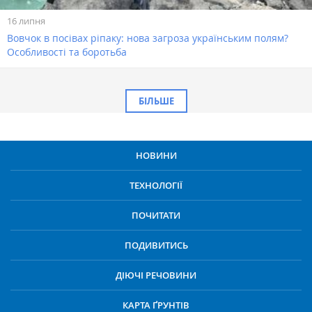
16 липня
Вовчок в посівах ріпаку: нова загроза українським полям?
Особливості та боротьба
БІЛЬШЕ
НОВИНИ
ТЕХНОЛОГІЇ
ПОЧИТАТИ
ПОДИВИТИСЬ
ДІЮЧІ РЕЧОВИНИ
КАРТА ҐРУНТІВ