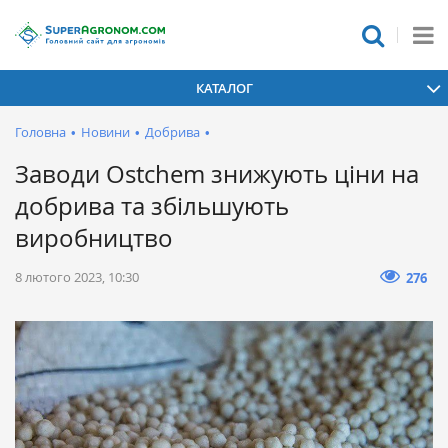
КАТАЛОГ
Головна
•
Новини
•
Добрива
•
Заводи Ostchem знижують ціни на
добрива та збільшують
виробництво
8 лютого 2023, 10:30
276