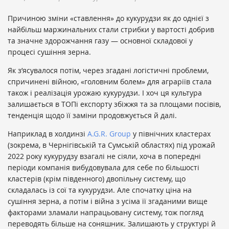
Причиною зміни «ставлення» до кукурудзи як до однієї з
найбільш маржинальних стали стрибки у вартості добрив
та значне здорожчання газу — основної складової у
процесі сушіння зерна.
Як з’ясувалося потім, через згадані логістичні проблеми,
спричинені війною, «головним болем» для аграріїв стала
також і реалізація урожаю кукурудзи. І хоч ця культура
залишається в ТОПі експорту збіжжя та за площами посівів,
тенденція щодо її заміни продовжується й далі.
Наприклад в холдинзі
A.G.R. Group
у північних кластерах
(зокрема, в Чернігівській та Сумській областях) під урожай
2022 року кукурудзу взагалі не сіяли, хоча в попередні
періоди компанія вибудовувала для себе по більшості
кластерів (крім південного) двопільну систему, що
складалась із сої та кукурудзи. Але спочатку ціна на
сушіння зерна, а потім і війна з усіма її згаданими вище
факторами зламали напрацьовану систему, тож погляд
переводять більше на соняшник. Залишають у структурі й