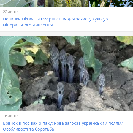
22 липня
Новинки Ukravit 2026: рішення для захисту культур і
мінерального живлення
16 липня
Вовчок в посівах ріпаку: нова загроза українським полям?
Особливості та боротьба