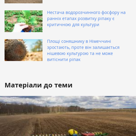
Нестача водорозчинного фосфору на
ранніх етапах розвитку ріпаку є
критичною для культури
Площі соняшнику в Німеччині
зростають, проте він залишається
нішевою культурою та не може
витіснити ріпак
Матеріали до теми