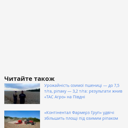
Читайте також
Урожайність озимої пшениці — до 7,5
т/га, ріпаку — 3,2 т/га: результати жнив
«ТАС Агро» на Півдні
«Контінентал Фармерз Груп» удвічі
збільшить площі під озимим ріпаком