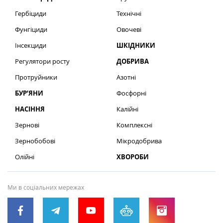
Гербіциди
Технічні
Фунгіциди
Овочеві
Інсекциди
ШКІДНИКИ
Регулятори росту
ДОБРИВА
Протруйники
Азотні
БУР’ЯНИ
Фосфорні
НАСІННЯ
Калійні
Зернові
Комплексні
Зернобобові
Мікродобрива
Олійні
ХВОРОБИ
Ми в соціальних мережах