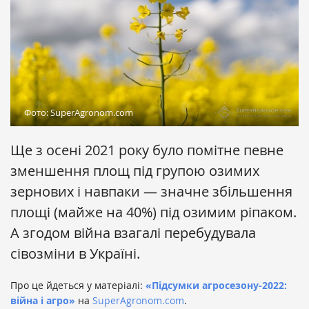
Фото: SuperAgronom.com
Ще з осені 2021 року було помітне певне
зменшення площ під групою озимих
зернових і навпаки — значне збільшення
площі (майже на 40%) під озимим ріпаком.
А згодом війна взагалі перебудувала
сівозміни в Україні.
Про це йдеться у матеріалі:
«Підсумки агросезону-2022:
війна і агро»
на
SuperAgronom.com
.