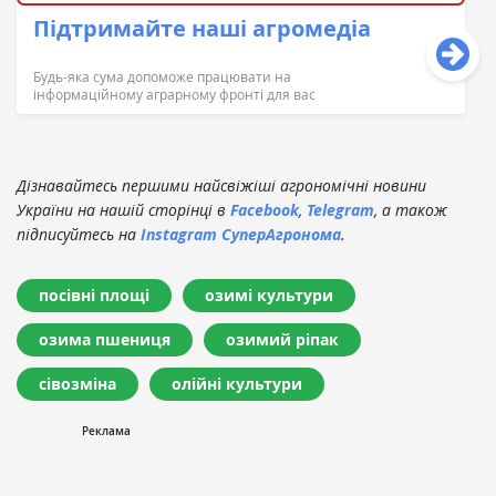
Підтримайте наші агромедіа
Будь-яка сума допоможе працювати на
інформаційному аграрному фронті для вас
Дізнавайтесь першими найсвіжіші агрономічні новини
України на нашій сторінці в
Facebook
,
Telegram
, а також
підписуйтесь на
Instagram СуперАгронома
.
посівні площі
озимі культури
озима пшениця
озимий ріпак
сівозміна
олійні культури