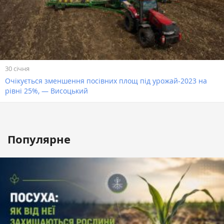
30 січня
Очікується зменшення посівних площ під урожай-2023 на
рівні 25%, — Висоцький
Популярне