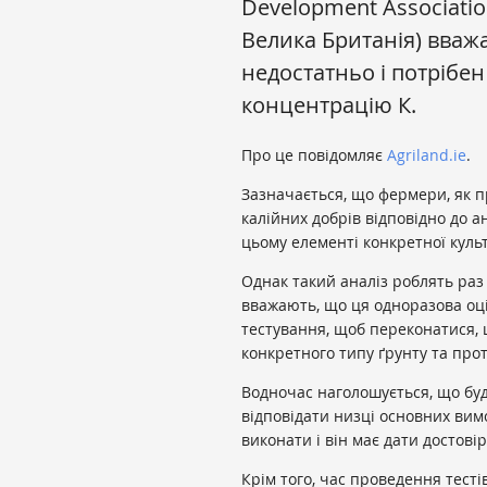
Development Associatio
Велика Британія) вважа
недостатньо і потрібен
концентрацію К.
Про це повідомляє
Agriland.ie
.
Зазначається, що фермери, як 
калійних добрів відповідно до а
цьому елементі конкретної культ
Однак такий аналіз роблять раз 
вважають, що ця одноразова оці
тестування, щоб переконатися,
конкретного типу ґрунту та прот
Водночас наголошується, що буд
відповідати низці основних вимо
виконати і він має дати достові
Крім того, час проведення тесті