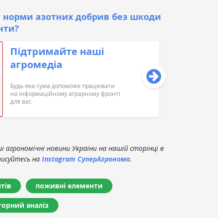
 норми азотних добрив без шкоди
нти?
Підтримайте наші
агромедіа
Будь-яка сума допоможе працювати
на інформаційному аграрному фронті
для вас
 агрономічні новини України на нашій сторінці в
писуйтесь на
Instagram СуперАгронома
.
тів
поживні елементи
торний аналіз