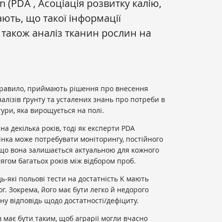
n (PDA , Асоціація розвитку калію,
ють, що такої інформації
 також аналіз тканин рослин на
правило, приймають рішення про внесення
налізів ґрунту та усталених знань про потреби в
ури, яка вирощується на полі.
на декілька років, тоді як експерти PDA
нка може потребувати моніторингу, постійного
 що вона залишається актуальною для кожного
ягом багатьох років між відбором проб.
ь-які польові тести на достатність K мають
г. Зокрема, його має бути легко й недорого
рну відповідь щодо достатності/дефіциту.
в має бути таким, щоб аграрії могли вчасно