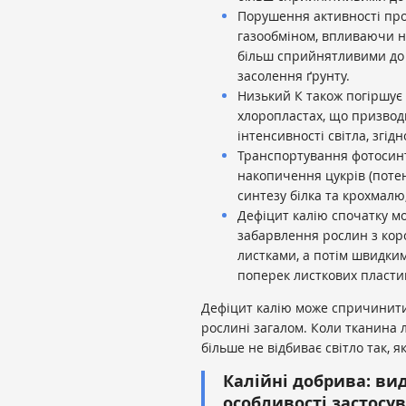
Порушення активності про
газообміном, впливаючи н
більш сприйнятливими до с
засолення ґрунту.
Низький К також погіршує
хлоропластах, що призвод
інтенсивності світла, згід
Транспортування фотосинт
накопичення цукрів (поте
синтезу білка та крохмалю
Дефіцит калію спочатку м
забарвлення рослин з ко
листками, а потім швидки
поперек листкових пласти
Дефіцит калію може спричинити з
рослині загалом. Коли тканина 
більше не відбиває світло так, я
Калійні добрива: ви
особливості застосу