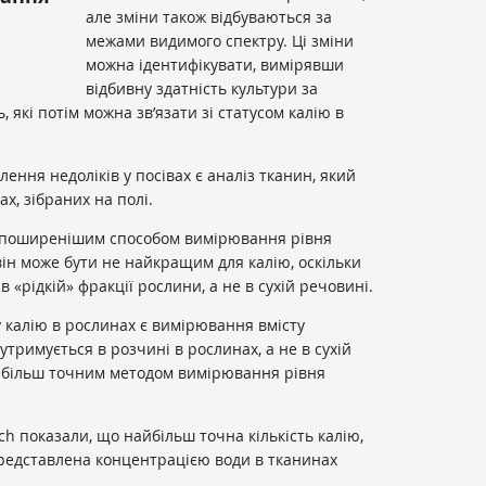
але зміни також відбуваються за
межами видимого спектру. Ці зміни
можна ідентифікувати, вимірявши
відбивну здатність культури за
які потім можна зв’язати зі статусом калію в
ня недоліків у посівах є аналіз тканин, який
х, зібраних на полі.
айпоширенішим способом вимірювання рівня
ін може бути не найкращим для калію, оскільки
 «рідкій» фракції рослини, а не в сухій речовині.
у калію в рослинах є вимірювання вмісту
утримується в розчині в рослинах, а не в сухій
и більш точним методом вимірювання рівня
h показали, що найбільш точна кількість калію,
едставлена ​​концентрацією води в тканинах