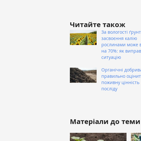
Читайте також
За вологості ґрун
засвоєння калію
рослинами може 
на 70%: як випра
ситуацію
Органічні добрива
правильно оціни
поживну цінність
посліду
Матеріали до теми