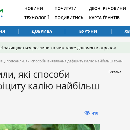
НОВИНИ
ПОЧИТАТИ
ДІЮЧІ РЕЧОВИНИ
ТЕХНОЛОГІЇ
ПОДИВИТИСЬ
КАРТА ҐРУНТІВ
НЯ
ДОБРИВА
БУР’ЯНИ
Х
 неї захищаються рослини та чим може допомогти агроном
івці пояснили, які способи виявлення дефіциту калію найбільш точні
ли, які способи
іциту калію найбільш
410