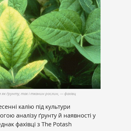
 як ґрунту, так і тканин рослин, — фахівц
сенні калію під культури
гою аналізу ґрунту й наявності у
днак фахівці з The Potash