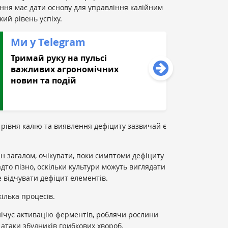
вання має дати основу для управління калійним
ий рівень успіху.
Ми у Telegram
Тримай руку на пульсі
важливих агрономічних
новин та подій
рівня калію та виявлення дефіциту зазвичай є
 загалом, очікувати, поки симптоми дефіциту
дто пізно, оскільки культури можуть виглядати
 відчувати дефіцит елементів.
кілька процесів.
нічує активацію ферментів, роблячи рослини
атаки збудників грибкових хвороб.