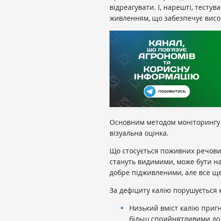
відреагувати. І, нарешті, тесту
живленням, що забезпечує висок
Основним методом моніторингу 
візуальна оцінка.
Що стосується поживних речовин
стануть видимими, може бути на
добре підживленими, але все ще
За дефіциту калію порушується 
Низький вміст калію приг
більш сприйнятливими до 