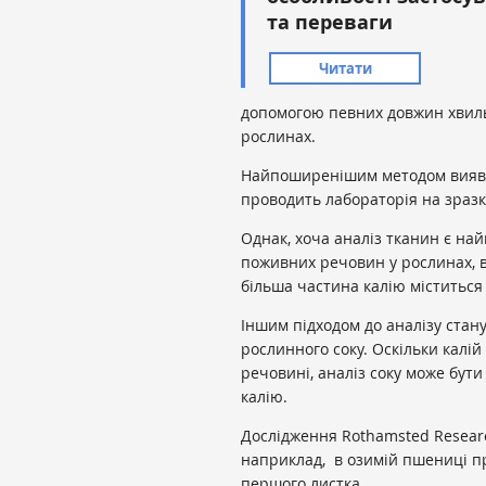
та переваги
Читати
допомогою певних довжин хвиль, 
рослинах.
Найпоширенішим методом виявлен
проводить лабораторія на зразка
Однак, хоча аналіз тканин є н
поживних речовин у рослинах, в
більша частина калію міститься в
Іншим підходом до аналізу стан
рослинного соку. Оскільки калій 
речовині, аналіз соку може бут
калію.
Дослідження Rothamsted Researc
наприклад, в озимій пшениці пр
першого листка.