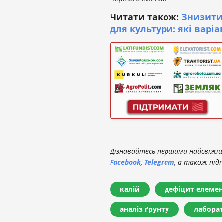
Читати також:
Знизити
для культури: які варіа
Дізнавайтесь першими найсвіжіші
Facebook
,
Telegram
, а також під
калій
дефіцит елемен
аналіз ґрунту
лабора