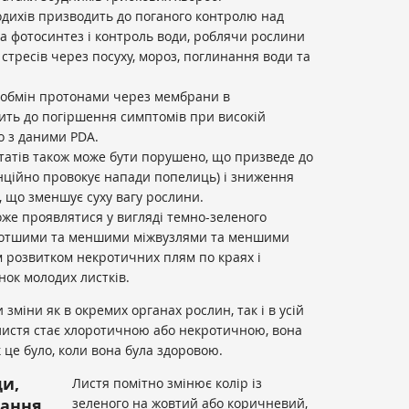
дихів призводить до поганого контролю над
а фотосинтез і контроль води, роблячи рослини
тресів через посуху, мороз, поглинання води та
 обмін протонами через мембрани в
ить до погіршення симптомів при високій
но з даними PDA.
атів також може бути порушено, що призведе до
нційно провокує напади попелиць) і зниження
, що зменшує суху вагу рослини.
оже проявлятися у вигляді темно-зеленого
ротшими та меншими міжвузлями та меншими
м розвитком некротичних плям по краях і
нок молодих листків.
міни як в окремих органах рослин, так і в усій
листя стає хлоротичною або некротичною, вона
к це було, коли вона була здоровою.
ди,
Листя помітно змінює колір із
вання
зеленого на жовтий або коричневий,