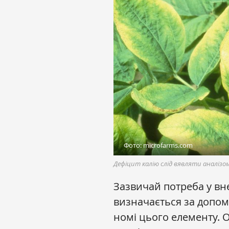
Фото: microfarms.com
Дефіцит калію слід вявляти аналізом
Зазвичай потреба у вне
визначається за допомо
номі цього елементу. О