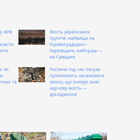
ту 40%
Якість українських
ґрунтів: найвища на
впасти
Кіровоградщині і
вити
Харківщині, найгірша —
на Сумщині
: як
Рослини під час посухи
ти
припиняють засвоювати
 гною та
залізо, що знижує їхню
харчову якість —
дослідження