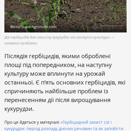
Фото: SuperAgronom.com
Дія гербіцидів для захисту кукурудзи на наступні культури —
названо проблеми
Післядія гербіцидів, якими оброблені
площі під попередником, на наступну
культуру може вплинути на урожай
останньої. Є п’ять основних гербіцидів, які
спричиняють найбільше проблем із
перенесенням дії після вирощування
кукурудзи.
Про це йдеться у матеріалі
«Гербіцидний захист сої і
кукурудзи: період розпаду діючих речовин та як запобігти