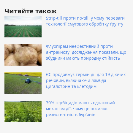
Читайте також
Strip-till проти no-till: у чому переваги
технології смугового обробітку ґрунту
Флуопірам неефективний проти
антракнозу: дослідження показали, що
збудники мають природну стійкість
ЄС продовжує термін дії для 19 діючих
речовин, включаючи лямбда-
цигалотрин та клетодим
70% гербіцидів мають однаковий
механізм дії: чому це посилює
резистентність бур'янів