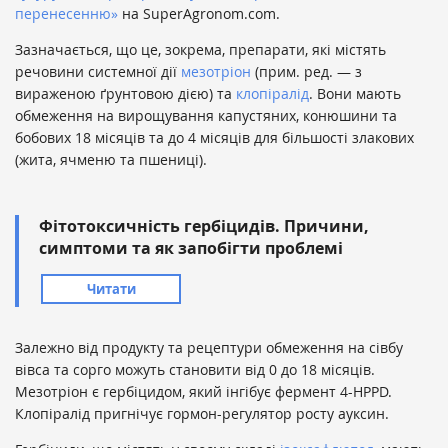
перенесенню»
на SuperAgronom.com.
Зазначається, що це, зокрема, препарати, які містять
речовини системної дії
мезотріон
(прим. ред. — з
вираженою ґрунтовою дією) та
клопіралід
. Вони мають
обмеження на вирощування капустяних, конюшини та
бобових 18 місяців та до 4 місяців для більшості злакових
(жита, ячменю та пшениці).
Фітотоксичність гербіцидів. Причини,
симптоми та як запобігти проблемі
Читати
Залежно від продукту та рецептури обмеження на сівбу
вівса та сорго можуть становити від 0 до 18 місяців.
Мезотріон є гербіцидом, який інгібує фермент 4-HPPD.
Клопіралід пригнічує гормон-регулятор росту ауксин.