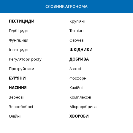
СЛОВНИК АГРОНОМА
ПЕСТИЦИДИ
Круп’яні
Гербіциди
Технічні
Фунгіциди
Овочеві
Інсекциди
ШКІДНИКИ
Регулятори росту
ДОБРИВА
Протруйники
Азотні
БУР’ЯНИ
Фосфорні
НАСІННЯ
Калійні
Зернові
Комплексні
Зернобобові
Мікродобрива
Олійні
ХВОРОБИ