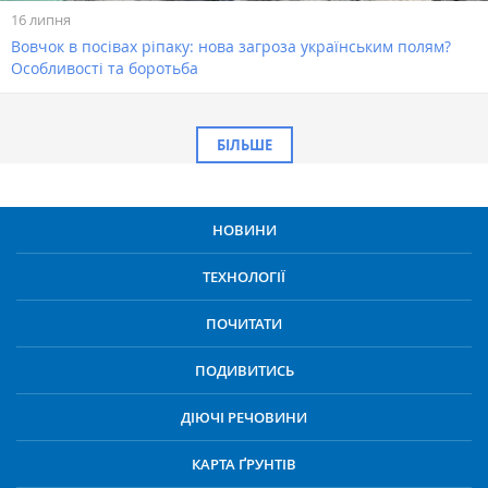
16 липня
Вовчок в посівах ріпаку: нова загроза українським полям?
Особливості та боротьба
БІЛЬШЕ
НОВИНИ
ТЕХНОЛОГІЇ
ПОЧИТАТИ
ПОДИВИТИСЬ
ДІЮЧІ РЕЧОВИНИ
КАРТА ҐРУНТІВ