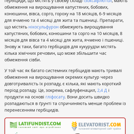
Гербіциди, що містять у своєму складі
ізоксафлютол
, мають
обмеження на вирощування капустяних, бобових,
конюшини, вівса, сорго, гороху на 18 місяців, 6-9 місяців
для ячменю та 4 місяці для жита та пшениці. Препарати,
що містять
нікосульфурон
обмежують вирощування
капустяних, бобових, конюшини та сорго на 10 місяців, 8
місяців для вівса та 4 місяці для жита, ячменю і пшениці.
Знову ж таки, багато гербіцидів для кукурудзи містять
кілька хімічних речовин, що може збільшити час
обмеження сівби.
У той час як багато системних гербіцидів мають тривалі
обмеження на вирощування окремих культур через
довготривалість їх розпаду, є кілька, які мають короткий
період розпаду. Це, зокрема, сафлуфенацил,
2,4 Д
і
продукти на основі
гліфосату
. Вони досить швидко
розпадаються в ґрунті та спричиняють менше проблем із
перенесенням гербіцидів.