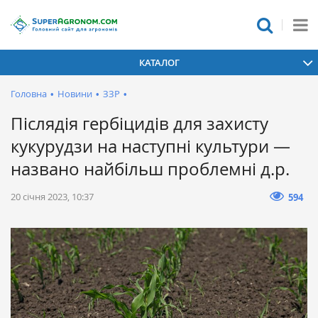
КАТАЛОГ
Головна
•
Новини
•
ЗЗР
•
Післядія гербіцидів для захисту
кукурудзи на наступні культури —
названо найбільш проблемні д.р.
20 січня 2023, 10:37
594