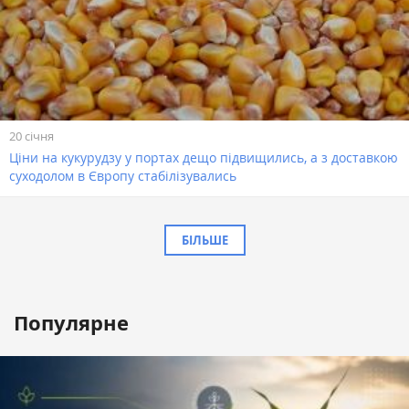
20 січня
Ціни на кукурудзу у портах дещо підвищились, а з доставкою
суходолом в Європу стабілізувались
БІЛЬШЕ
Популярне