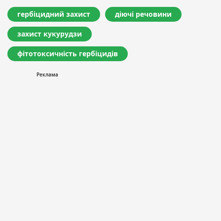
гербіцидний захист
діючі речовини
захист кукурудзи
фітотоксичність гербіцидів