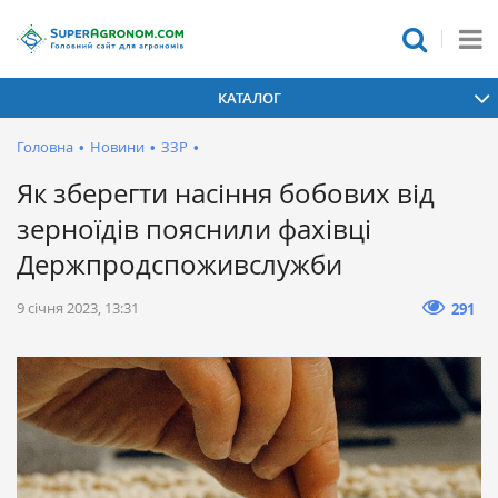
КАТАЛОГ
Головна
•
Новини
•
ЗЗР
•
Як зберегти насіння бобових від
зерноїдів пояснили фахівці
Держпродспоживслужби
9 січня 2023, 13:31
291