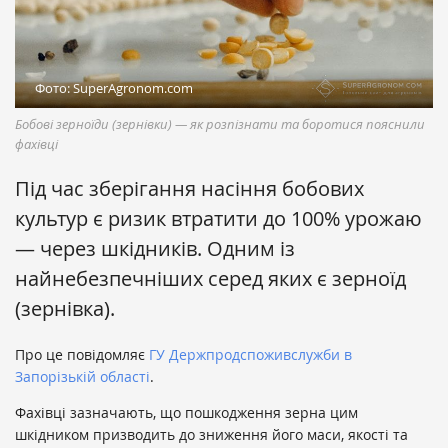
Фото: SuperAgronom.com
Бобові зерноїди (зернівки) — як розпізнати та боротися пояснили
фахівці
Під час зберігання насіння бобових
культур є ризик втратити до 100% урожаю
— через шкідників. Одним із
найнебезпечніших серед яких є зерноїд
(зернівка).
Про це повідомляє
ГУ Держпродспоживслужби в
Запорізькій області
.
Фахівці зазначають, що пошкодження зерна цим
шкідником призводить до зниження його маси, якості та