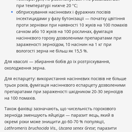
при температурі нижче 20 °С;
обприскування насіннєвих і фуражних посівів
інсектицидами у фазу бутонізації — початку цвітіння
проти зернівки при наявності 10 жуків на 100 помахів
сачком або 10 жуків на 100 рослинах, фумігація
насіннєвого гороху дозволеними препаратами при
зараженості зерноїдом, 10 насінин на 1 кг при
вологості зерна не більш як 15,5 %.
Для квасолі — збирання бобів до їх розтріскування,
охолодження зерна.
Для еспарцету: використання насіннєвих посівів не більше
трьох років, фумігація насіннєвого еспарцету дозволеними
препаратами при зараженості шкідником 20-30 зерноїдів
на 100 помахів.
Також фахівці зазначають, що чисельність горохового
зерноїда зменшують яйцеїди — паразит яєць, який в
окремі роки може знищити до 60-70 % популяції,
Lathromeris bruchocida Vis., Uscana senex Grese
; паразити