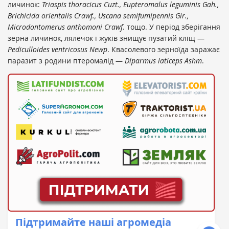
личинок:
Triaspis thoracicus Cuzt., Eupteromalus leguminis Gah.,
Brichicida orientalis Crawf., Uscana semifumipennis Gir.,
Microdontomerus anthomoni Crawf
. тощо. У період зберігання
зерна личинок, лялечок і жуків знищує пузатий кліщ —
Pediculloides ventricosus Newp
. Квасолевого зерноїда заражає
паразит з родини птеромалід —
Diparmus laticeps Ashm
.
Підтримайте наші агромедіа