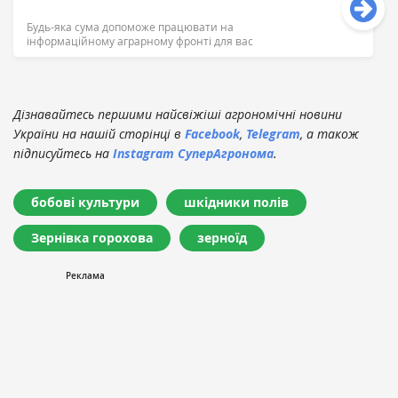
Будь-яка сума допоможе працювати на
інформаційному аграрному фронті для вас
Дізнавайтесь першими найсвіжіші агрономічні новини
України на нашій сторінці в
Facebook
,
Telegram
, а також
підписуйтесь на
Instagram СуперАгронома
.
бобові культури
шкідники полів
Зернівка горохова
зерноїд