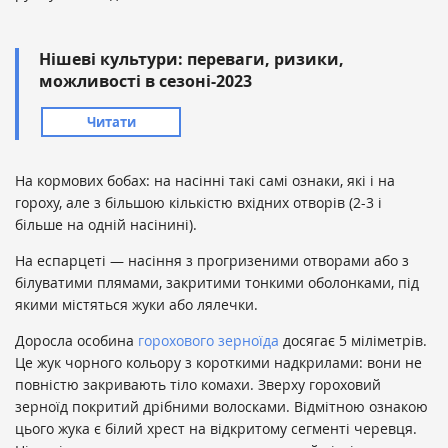
Нішеві культури: переваги, ризики,
можливості в сезоні-2023
Читати
На кормових бобах: на насінні такі самі ознаки, які і на
гороху, але з більшою кількістю вхідних отворів (2-3 і
більше на одній насінині).
На еспарцеті — насіння з прогризеними отворами або з
білуватими плямами, закритими тонкими оболонками, під
якими містяться жуки або лялечки.
Доросла особина
горохового зерноїда
досягає 5 міліметрів.
Це жук чорного кольору з короткими надкрилами: вони не
повністю закривають тіло комахи. Зверху гороховий
зерноїд покритий дрібними волосками. Відмітною ознакою
цього жука є білий хрест на відкритому сегменті черевця.