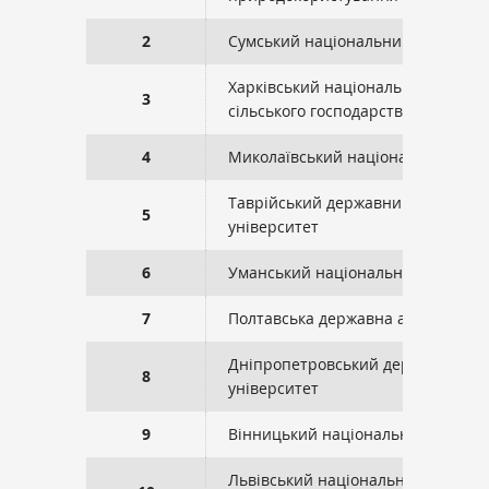
2
Сумський національний аграрний
Харківський національний техніч
3
сільського господарства ім. П. Ва
4
Миколаївський національний агр
Таврійський державний агротехн
5
університет
6
Уманський національний універси
7
Полтавська державна аграрна ака
Дніпропетровський державний а
8
університет
9
Вінницький національний аграрн
Львівський національний універс