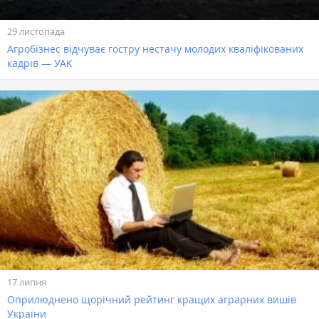
29 листопада
Агробізнес відчуває гостру нестачу молодих кваліфікованих
кадрів — УАК
17 липня
Оприлюднено щорічний рейтинг кращих аграрних вишів
України