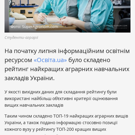
Фото: SuperAgronom.com
Студенти-аграрії
На початку липня інформаційним освітнім
ресурсом
«Освіта.ua»
було складено
рейтинг найкращих аграрних навчальних
закладів України.
У якості вихідних даних для складання рейтингу були
використані найбільш об’єктивні критерії оцінювання
вищих навчальних закладів
Таким чином складено ТОП-19 найкращих аграрних вищів
України, а також подано інформацію стосовно позиції
кожного вузу у рейтингу ТОП-200 кращих вищих