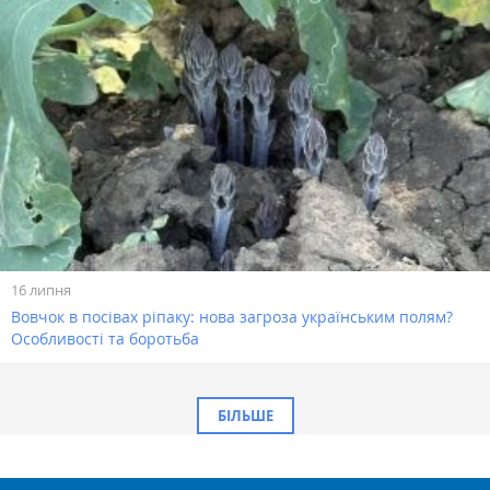
16 липня
Вовчок в посівах ріпаку: нова загроза українським полям?
Особливості та боротьба
БІЛЬШЕ