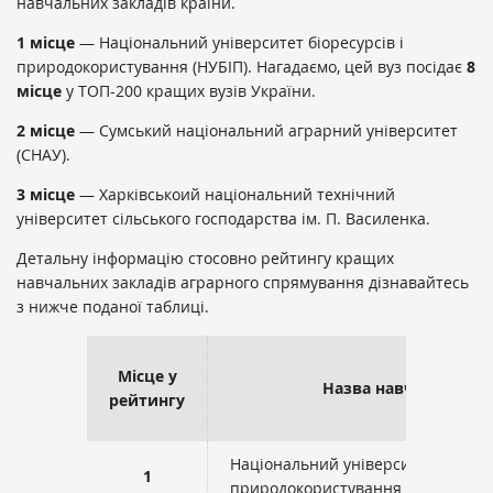
навчальних закладів країни.
1 місце
— Національний університет біоресурсів і
природокористування (НУБІП). Нагадаємо, цей вуз посідає
8
місце
у ТОП-200 кращих вузів України.
2 місце
— Сумський національний аграрний університет
(СНАУ).
3 місце
— Харківськоий національний технічний
університет сільського господарства ім. П. Василенка.
Детальну інформацію стосовно рейтингу кращих
навчальних закладів аграрного спрямування дізнавайтесь
з нижче поданої таблиці.
Місце у
Назва навчального 
рейтингу
Національний університет біоресу
1
природокористування України