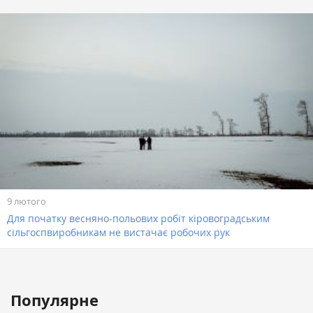
9 лютого
Для початку весняно-польових робіт кіровоградським
сільгоспвиробникам не вистачає робочих рук
Популярне