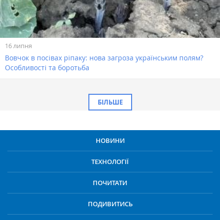
16 липня
Вовчок в посівах ріпаку: нова загроза українським полям?
Особливості та боротьба
БІЛЬШЕ
НОВИНИ
ТЕХНОЛОГІЇ
ПОЧИТАТИ
ПОДИВИТИСЬ