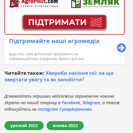
Підтримайте наші агромедіа
Будь-яка сума допоможе працювати на
інформаційному аграрному фронті для вас
Читайте також:
Хвороби насіння сої: на що
звертати увагу та як запобігти?
Дізнавайтесь першими найсвіжіші агрономічні новини
України на нашій сторінці в
Facebook
,
Telegram
, а також
підписуйтесь на
Instagram СуперАгронома
.
урожай 2022
жнива-2022