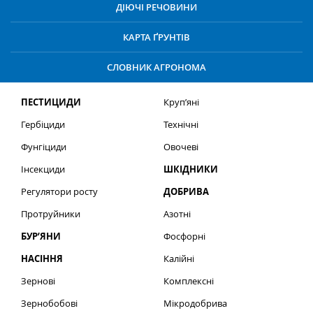
ДІЮЧІ РЕЧОВИНИ
КАРТА ҐРУНТІВ
СЛОВНИК АГРОНОМА
ПЕСТИЦИДИ
Круп’яні
Гербіциди
Технічні
Фунгіциди
Овочеві
Інсекциди
ШКІДНИКИ
Регулятори росту
ДОБРИВА
Протруйники
Азотні
БУР’ЯНИ
Фосфорні
НАСІННЯ
Калійні
Зернові
Комплексні
Зернобобові
Мікродобрива