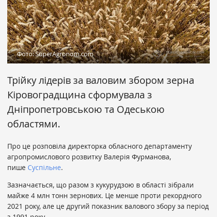
Фото: SuperAgronom.com
Трійку лідерів за валовим збором зерна
Кіровоградщина сформувала з
Дніпропетровською та Одеською
областями.
Про це розповіла директорка обласного департаменту
агропромислового розвитку Валерія Фурманова,
пише
Суспільне
.
Зазначається, що разом з кукурудзою в області зібрали
майже 4 млн тонн зернових. Це менше проти рекордного
2021 року, але це другий показник валового збору за період
з 1991 року.