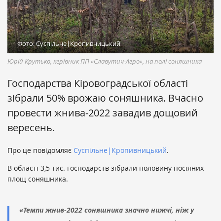
Фото: Суспільне|Кропивницький
Юрій Крутько, керівник ПП «Славутич-Агро», на полі соняшника
Господарства Кіровоградської області
зібрали 50% врожаю соняшника. Вчасно
провести жнива-2022 завадив дощовий
вересень.
Про це повідомляє
Суспільне|Кропивницький
.
В області 3,5 тис. господарств зібрали половину посіяних
площ соняшника.
«Темпи жнив-2022 соняшника значно нижчі, ніж у