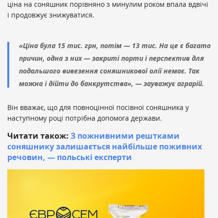
ціна на соняшник порівняно з минулим роком впала вдвічі
і продовжує знижуватися.
«Ціна була 15 тис. грн, потім — 13 тис. На це є багато
причин, одна з них — закриті порти і перспектив для
подальшого вивезення соняшникової олії немає. Так
можна і дійти до банкрутства», — зауважує аграрій.
Він вважає, що для повноцінної посівної соняшника у
наступному році потрібна допомога держави.
Читати також:
З пожнивними рештками
соняшнику залишається найбільше поживних
речовин, — польські експерти