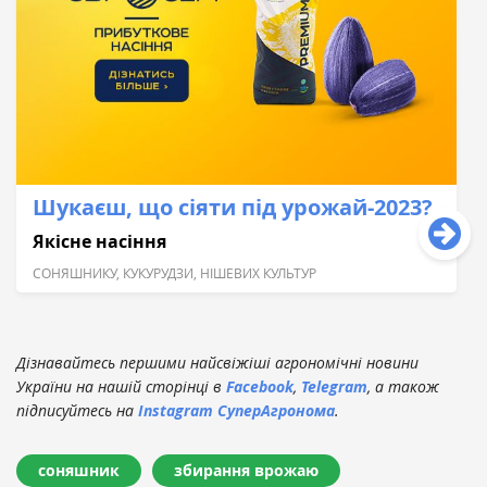
Шукаєш, що сіяти під урожай-2023?
Якісне насіння
СОНЯШНИКУ, КУКУРУДЗИ, НІШЕВИХ КУЛЬТУР
Дізнавайтесь першими найсвіжіші агрономічні новини
України на нашій сторінці в
Facebook
,
Telegram
, а також
підписуйтесь на
Instagram СуперАгронома
.
соняшник
збирання врожаю