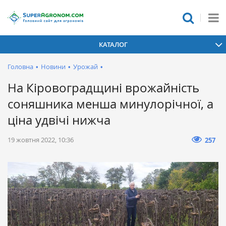
КАТАЛОГ
Головна
•
Новини
•
Урожай
•
На Кіровоградщині врожайність
соняшника менша минулорічної, а
ціна удвічі нижча
19 жовтня 2022, 10:36
257