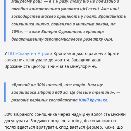
минулому році, — в 1,6 разу, тому що це пов’язано з
погодно-кліматичними умовами цієї осені. Але нині
господарства масово працюють у полях. Врожайність
соняшника нижча, порівняно з минулим роком, на
10%», — каже Валерія Фурманова, керівниця
департаменту агропромислового розвитку ОВА.
У
ПП «Славутич-Агро»
з Кропивницького району зібрати
соняшник планували до жовтня. Завадили дощі.
Врожайність цьогоріч нижча за минулорічну.
«Врожай на 30% нижчий, ніж торік. Нам ще
залишилося зібрати 600 га. Це більше третини», —
розповів керівник господарства
Юрій Крутько
.
30% зібраного соняшника через надмірну вологість мусили
досушувати. Завдяки погоді останніх днів соняшник на
полях вдасться врятувати, сподівається фермер. Каже, що