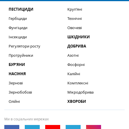
ПЕСТИЦИДИ
Круп’яні
Гербіциди
Технічні
Фунгіциди
Овочеві
Інсекциди
ШКІДНИКИ
Регулятори росту
ДОБРИВА
Протруйники
Азотні
БУР’ЯНИ
Фосфорні
НАСІННЯ
Калійні
Зернові
Комплексні
Зернобобові
Мікродобрива
Олійні
ХВОРОБИ
Ми в соціальних мережах