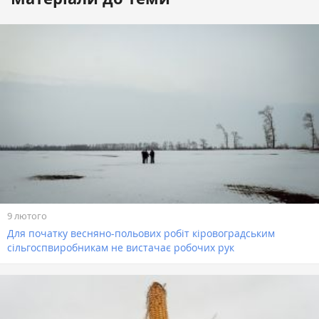
9 лютого
Для початку весняно-польових робіт кіровоградським
сільгоспвиробникам не вистачає робочих рук