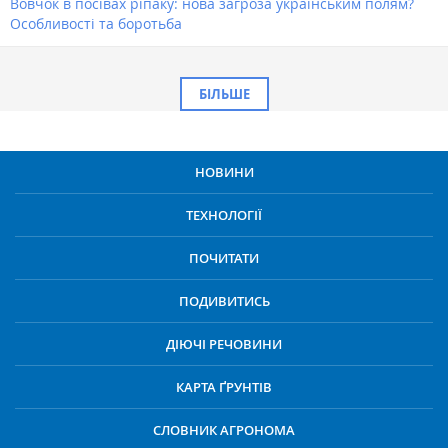
Вовчок в посівах ріпаку: нова загроза українським полям?
Особливості та боротьба
БІЛЬШЕ
НОВИНИ
ТЕХНОЛОГІЇ
ПОЧИТАТИ
ПОДИВИТИСЬ
ДІЮЧІ РЕЧОВИНИ
КАРТА ҐРУНТІВ
СЛОВНИК АГРОНОМА