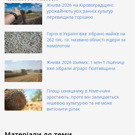
Жнива-2026 на Кіровоградщині:
урожайність усіх ранніх культур
перевищила торішню
Горох в Україні вже зібрано майже на
262 тис. га: названо області-лідери за
намолотом
Жнива 2026 озимих: 1 млн т пшениці
вже зібрали аграрії Полтавщини
Площі соняшнику в Німеччині
зростають, проте він залишається
нішевою культурою та не може
витіснити ріпак
Матеріали до теми