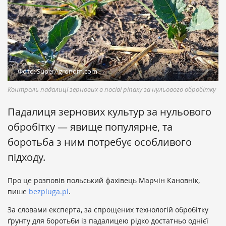
Фото: SuperAgronom.com
Контроль падалиці зернових в посіві ріпаку за нульового обробітку
Падалиця зернових культур за нульового
обробітку — явище популярне, та
боротьба з ним потребує особливого
підходу.
Про це розповів польський фахівець Марчін Кановнік,
пише
bezpluga.pl
.
За словами експерта, за спрощених технологій обробітку
ґрунту для боротьби із падалицею рідко достатньо однієї