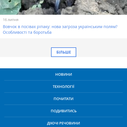
16 липня
Вовчок в посівах ріпаку: нова загроза українським полям?
Особливості та боротьба
БІЛЬШЕ
НОВИНИ
ТЕХНОЛОГІЇ
ПОЧИТАТИ
ПОДИВИТИСЬ
ДІЮЧІ РЕЧОВИНИ