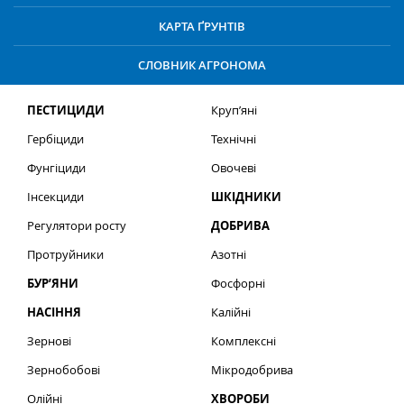
КАРТА ҐРУНТІВ
СЛОВНИК АГРОНОМА
ПЕСТИЦИДИ
Круп’яні
Гербіциди
Технічні
Фунгіциди
Овочеві
Інсекциди
ШКІДНИКИ
Регулятори росту
ДОБРИВА
Протруйники
Азотні
БУР’ЯНИ
Фосфорні
НАСІННЯ
Калійні
Зернові
Комплексні
Зернобобові
Мікродобрива
Олійні
ХВОРОБИ