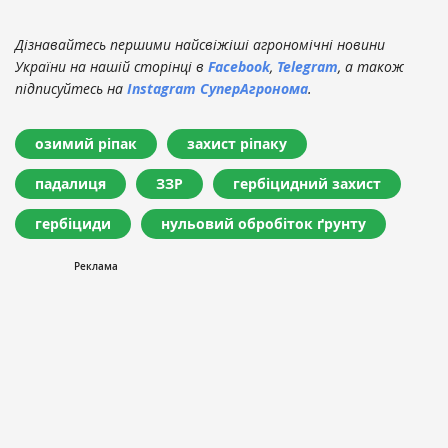
Дізнавайтесь першими найсвіжіші агрономічні новини
України на нашій сторінці в
Facebook
,
Telegram
, а також
підписуйтесь на
Instagram СуперАгронома
.
озимий ріпак
захист ріпаку
падалиця
ЗЗР
гербіцидний захист
гербіциди
нульовий обробіток ґрунту