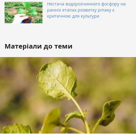
Нестача водорозчинного фосфору на
ранніх етапах розвитку ріпаку є
критичною для культури
Матеріали до теми