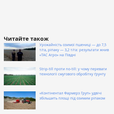
Читайте також
Урожайність озимої пшениці — до 7,5
т/га, ріпаку — 3,2 т/га: результати жнив
«ТАС Агро» на Півдні
Strip-till проти no-till: у чому переваги
технології смугового обробітку ґрунту
«Контінентал Фармерз Груп» удвічі
збільшить площі під озимим ріпаком