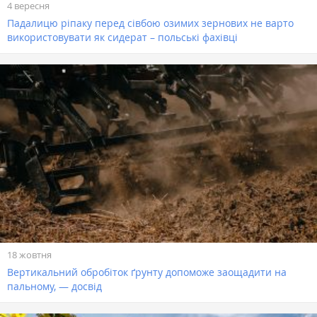
4 вересня
Падалицю ріпаку перед сівбою озимих зернових не варто
використовувати як сидерат – польські фахівці
18 жовтня
Вертикальний обробіток ґрунту допоможе заощадити на
пальному, — досвід