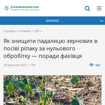
КАТАЛОГ
Головна
•
Новини
•
ЗЗР
•
Як знищити падалицю зернових в
посіві ріпаку за нульового
обробітку — поради фахівця
28 вересня 2022, 17:39
163