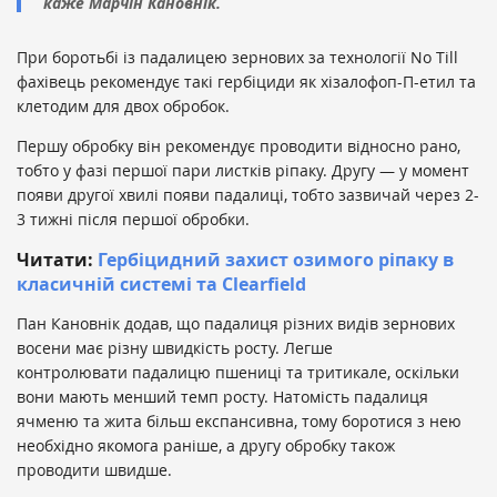
каже Марчін Кановнік.
При боротьбі із падалицею зернових за технології No Till
фахівець рекомендує такі гербіциди як хізалофоп-П-етил та
клетодим для двох обробок.
Першу обробку він рекомендує проводити відносно рано,
тобто у фазі першої пари листків ріпаку. Другу — у момент
появи другої хвилі появи падалиці, тобто зазвичай через 2-
3 тижні після першої обробки.
Читати:
Гербіцидний захист озимого ріпаку в
класичній системі та Clearfield
Пан Кановнік додав, що падалиця різних видів зернових
восени має різну швидкість росту. Легше
контролювати падалицю пшениці та тритикале, оскільки
вони мають менший темп росту. Натомість падалиця
ячменю та жита більш експансивна, тому боротися з нею
необхідно якомога раніше, а другу обробку також
проводити швидше.