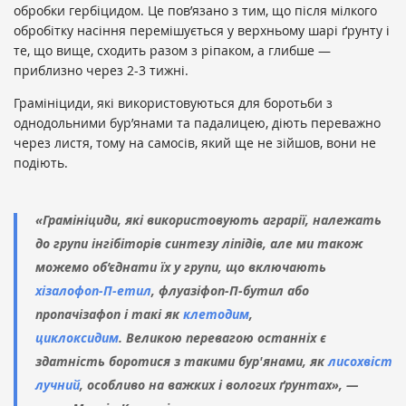
обробки гербіцидом. Це пов’язано з тим, що після мілкого
обробітку насіння перемішується у верхньому шарі ґрунту і
те, що вище, сходить разом з ріпаком, а глибше —
приблизно через 2-3 тижні.
Грамініциди, які використовуються для боротьби з
однодольними бур’янами та падалицею, діють переважно
через листя, тому на самосів, який ще не зійшов, вони не
подіють.
«Грамініциди, які використовують аграрії, належать
до групи інгібіторів синтезу ліпідів, але ми також
можемо об’єднати їх у групи, що включають
хізалофоп-П-етил
, флуазіфоп-П-бутил або
пропачізафоп і такі як
клетодим
,
циклоксидим
. Великою перевагою останніх є
здатність боротися з такими бур'янами, як
лисохвіст
лучний
, особливо на важких і вологих ґрунтах», —