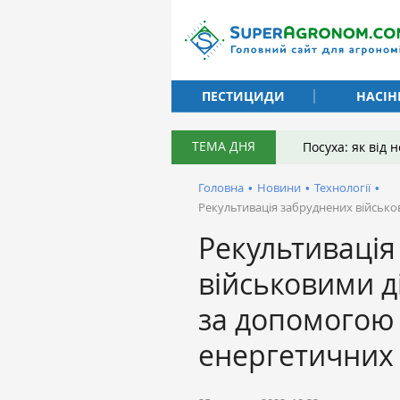
ПЕСТИЦИДИ
НАСІН
ТЕМА ДНЯ
Посуха: як від
Головна
•
Новини
•
Технології
•
Рекультивація забруднених військ
Рекультивація
військовими 
за допомогою
енергетичних 