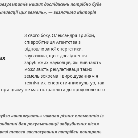
ві результатів наших досліджень потрібно буде
тивації цих земель», — зазначила Вікторія
З свого боку, Олександра Трибой,
співробітниця Агентства з
відновлюваної енергетики,
зауважила, що є дослідження
ах
зарубіжних науковців, які вивчають
можливість рекультивації таких
земель зокрема і вирощуванням я
технічних, енергетичних культур, так
ія при цьому не має потрапляти до продовольчого
урудза «витягують» чимало різних елементів із
ридатні для рекультивації забруднених після
у разі такого застосування потрібен контроль