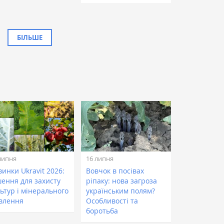
БІЛЬШЕ
липня
16 липня
инки Ukravit 2026:
Вовчок в посівах
шення для захисту
ріпаку: нова загроза
ьтур і мінерального
українським полям?
влення
Особливості та
боротьба