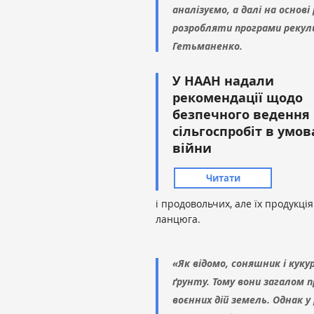
аналізуємо, а далі на осно
розробляти програми рекуль
Гетьманенко.
У НААН надали
рекомендації щодо
безпечного ведення
сільгоспробіт в умов
війни
Читати
і продовольчих, але їх продукц
ланцюга.
«Як відомо, соняшник і кук
ґрунту. Тому вони загалом п
воєнних дій земель. Однак 