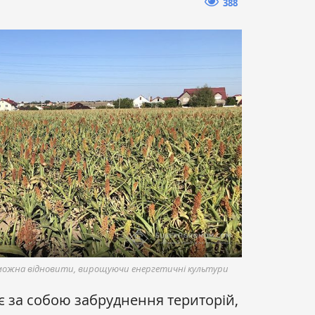
388
і можна відновити, вирощуючи енергетичні культури
є за собою забруднення територій,