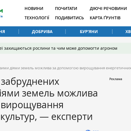
НОВИНИ
ПОЧИТАТИ
ДІЮЧІ РЕЧОВИНИ
ТЕХНОЛОГІЇ
ПОДИВИТИСЬ
КАРТА ҐРУНТІВ
НЯ
ДОБРИВА
БУР’ЯНИ
Х
 неї захищаються рослини та чим може допомогти агроном
овими діями земель можлива за допомогою вирощування енергетичних
 забруднених
діями земель можлива
 вирощування
культур, — експерти