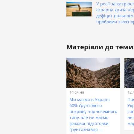
У росії загострює
аграрна криза че
дефіцит пального
проблеми з експо
Матеріали до теми
14 січня
12 
Ми маємо в Україні
Пря
60% ґрунтового
Ук
покриву чорноземного
сяг
типу, але не маємо
не
фахової підготовки
мл
ґрунтознавця —