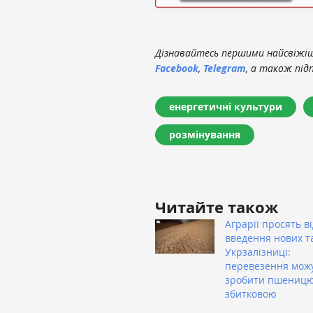
Дізнавайтесь першими найсвіжіші
Facebook
,
Telegram
, а також під
енергетичні культури
розмінування
Читайте також
Аграрії просять в
введення нових т
Укрзалізниці:
перевезення мож
зробити пшениц
збитковою