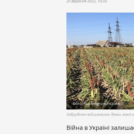
25 вересня 2022, 10:33
Фото: SuperAgronom.com
Забруднені військовими діями земл
Війна в Україні залиша