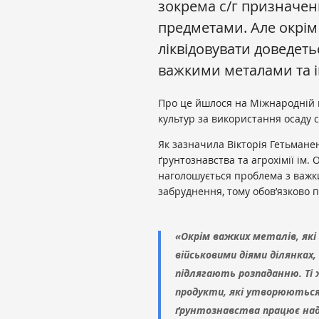
зокрема с/г призначе
предметами. Але окрім
ліквідовувати доведет
важкими металами та 
Про це йшлося на Міжнародній
культур за використання осаду 
Як зазначила Вікторія Гетьманенк
ґрунтознавства та агрохімії ім. 
наголошується проблема з важк
забруднення, тому обов’язково п
«Окрім важких металів, які
військовими діями ділянках
підлягають розпаданню. Ті 
продукти, які утворюються 
ґрунтознавства працює над