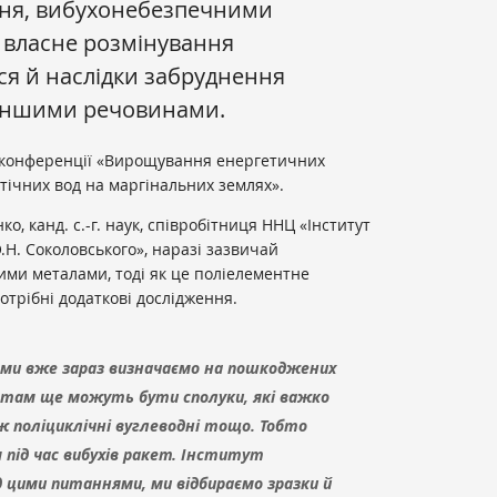
ння, вибухонебезпечними
 власне розмінування
ься й наслідки забруднення
іншими речовинами.
 конференції «Вирощування енергетичних
стічних вод на маргінальних землях».
о, канд. с.-г. наук, співробітниця ННЦ «Інститут
О.Н. Соколовського», наразі зазвичай
ими металами, тоді як це поліелементне
отрібні додаткові дослідження.
 ми вже зараз визначаємо на пошкоджених
, там ще можуть бути сполуки, які важко
ж поліциклічні вуглеводні тощо. Тобто
під час вибухів ракет. Інститут
 цими питаннями, ми відбираємо зразки й