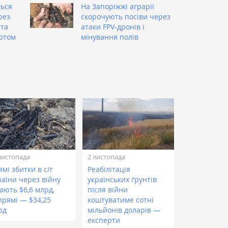
ться
На Запоріжжі аграрії
рез
скорочують посіви через
 та
атаки FPV-дронів і
ртом
мінування полів
листопада
2 листопада
мі збитки в с/г
Реабілітація
раїни через війну
українських ґрунтів
ають $6,6 млрд,
після війни
прямі — $34,25
коштуватиме сотні
рд
мільйонів доларів —
експерти