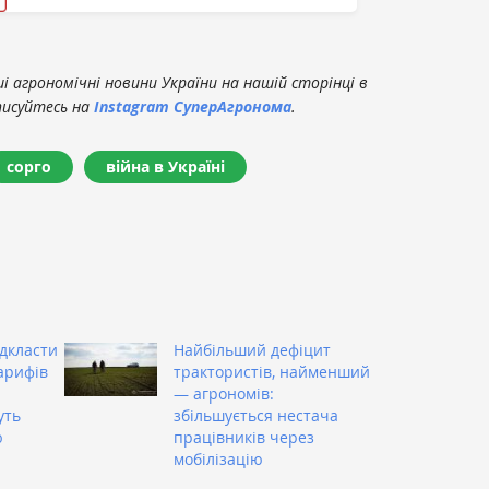
 агрономічні новини України на нашій сторінці в
писуйтесь на
Instagram СуперАгронома
.
сорго
війна в Україні
ідкласти
Найбільший дефіцит
арифів
трактористів, найменший
— агрономів:
уть
збільшується нестача
ю
працівників через
мобілізацію