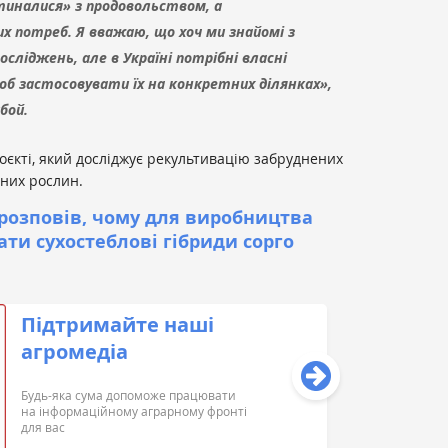
тиналися» з продовольством, а
х потреб. Я вважаю, що хоч ми знайомі з
сліджень, але в Україні потрібні власні
щоб застосовувати їх на конкретних ділянках»,
бой.
оєкті, який досліджує рекультивацію забруднених
них рослин.
 розповів, чому для виробництва
ти сухостеблові гібриди сорго
Підтримайте наші
агромедіа
Будь-яка сума допоможе працювати
на інформаційному аграрному фронті
для вас