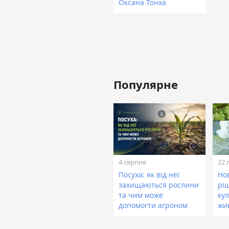
Оксана Тонха
Популярне
4 серпня
22 
Посуха: як від неї
Нов
захищаються рослини
рі
та чим може
кул
допомогти агроном
жи