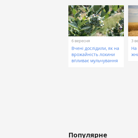
6 вересня
3 в
Вчені дослідили, як на
На
врожайність лохини
жни
впливає мульчування
Популярне