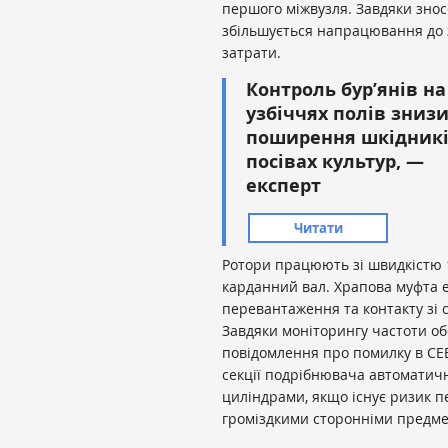
першого міжвузля. Завдяки знос
збільшується напрацювання до 
затрати.
Контроль бур’янів на
узбіччях полів зниз
поширення шкідникі
посівах культур, —
експерт
Читати
Ротори працюють зі швидкістю 1
карданний вал. Храпова муфта 
перевантаження та контакту зі 
Завдяки моніторингу частоти о
повідомлення про помилку в CEBI
секції подрібнювача автоматич
циліндрами, якщо існує ризик 
громіздкими сторонніми предм