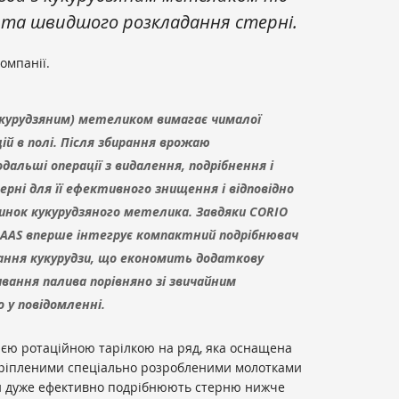
и та швидшого розкладання стерні.
омпанії.
укурудзяним) метеликом вимагає чималої
ій в полі. Після збирання врожаю
одальші операції з видалення, подрібнення і
рні для її ефективного знищення і відповідно
чинок кукурудзяного метелика. Завдяки CORIO
LAAS вперше інтегрує компактний подрібнювач
рання кукурудзи, що економить додаткову
вання палива порівняно зі звичайним
 у повідомленні.
єю ротаційною тарілкою на ряд, яка оснащена
ріпленими спеціально розробленими молотками
ни дуже ефективно подрібнюють стерню нижче