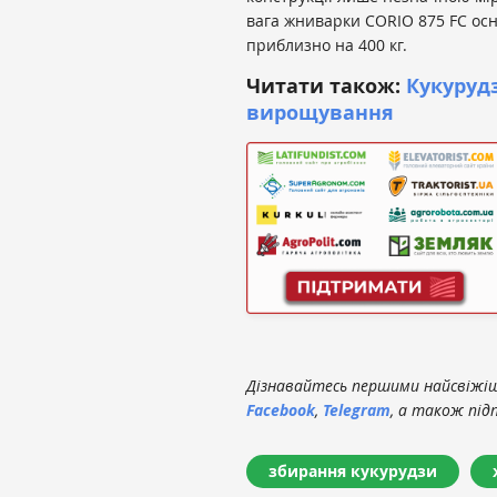
вага жниварки CORIO 875 FC ос
приблизно на 400 кг.
Читати також:
Кукурудз
вирощування
Дізнавайтесь першими найсвіжіші
Facebook
,
Telegram
, а також під
збирання кукурудзи