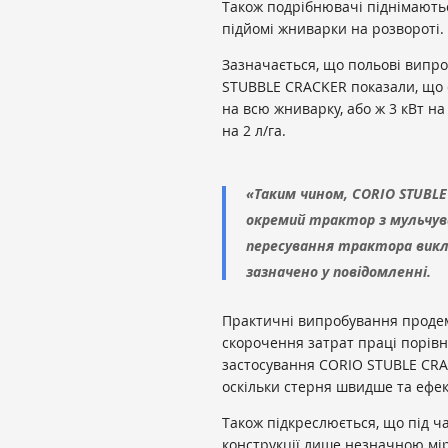
Також подрібнювачі піднімаютьс
підйомі жниварки на розвороті.
Зазначається, що польові випро
STUBBLE CRACKER показали, що 
на всю жниварку, або ж 3 кВт н
на 2 л/га.
«Таким чином, CORIO STUBL
окремий трактор з мульчув
пересування трактора викл
зазначено у повідомленні.
Практичні випробування проде
скорочення затрат праці порівн
застосування CORIO STUBLE CRA
оскільки стерня швидше та ефек
Також підкреслюється, що під ч
конструкції лише незначною мі