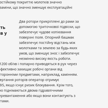
остійкому покриттю молотків значно
заміни, що значно зменшує експлуатаційні
Два ротори прикріплені до рами за
ить
допомогою триточкової підвіски, що
забезпечує чудове копіювання
в у
поверхні поля. Опорний башмак
забезпечує постійну відстань між
молотками та землею за будь-яких
умов, що зменшує знос і забезпечує
незмінно високу якість роботи.
200 об/хв і попарно приводяться в рух через
ефективно захищає робочі органи від
сторонніми предметами, наприклад, камінням.
бертання роторів оператор отримує
S, якщо існує ризик блокування. Крім того,
но піднімаються двома гідравлічними
перевантаження або якщо вони контактують з
етами.