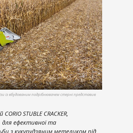
дзи із вбудованим подрібнювачем стерні представив
 CORIO STUBLE CRACKER,
, для ефективної та
би з кукурудзяним метеликом під