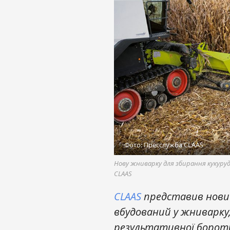
Фото: Пресслужба CLAAS
Нову жниварку для збирання кукуру
CLAAS
CLAAS
представив новий
вбудований у жниварку
результативної бороть