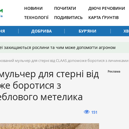
НОВИНИ
ПОЧИТАТИ
ДІЮЧІ РЕЧОВИНИ
ТЕХНОЛОГІЇ
ПОДИВИТИСЬ
КАРТА ҐРУНТІВ
НЯ
ДОБРИВА
БУР’ЯНИ
Х
 неї захищаються рослини та чим може допомогти агроном
рований мульчер для стерні від CLAAS допоможе боротися з личинками
мульчер для стерні від
же боротися з
еблового метелика
151