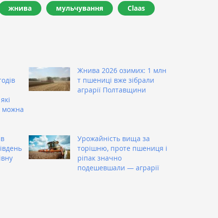
жнива
мульчування
Claas
Жнива 2026 озимих: 1 млн
тодів
т пшениці вже зібрали
аграрії Полтавщини
які
 можна
ив
Урожайність вища за
Південь
торішню, проте пшениця і
івну
ріпак значно
подешевшали — аграрії