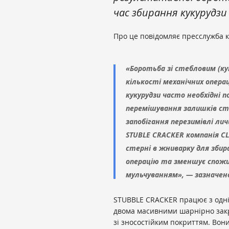
час збирання кукурудз
Про це повідомляє пресслужба к
«Боротьба зі стебловим (к
кількості механічних операц
кукурудзи часто необхідні п
перемішування залишків сте
запобігання перезимівлі ли
STUBLE CRACKER компанія C
стерні в жниварку для зби
операцію та зменшує спожи
мульчуванням», — зазначено
STUBBLE CRACKER працює з одні
двома масивними шарнірно зак
зі зносостійким покриттям. Во