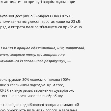
я автоматично при русі заднім ходом і при
бування досерійної 8-рядної CORIO 875 FC
споживання потужності зростає лише на 25 кВт
а ряд, а витрата палива збільшується приблизно
E CRACKER працює ефективніше, ніж, наприклад,
ачем, зокрема тому, що затрати на
ючаються із загального розрахунку», —
монстрували 30% економію палива і 50%
яно з класичним підходом. Крім того,
CKER знижує ризик зараження фузаріозом,
тивніше перегниває після обробітку.
ас переїздів подрібнювачі завдяки компактній
рою обмежують видимість дороги, а загальна