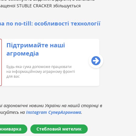
нащеної STUBLE CRACKER збільшується
а по no-till: особливості технології
Підтримайте наші
агромедіа
Будь-яка сума допоможе працювати
на інформаційному аграрному фронті
для вас
 агрономічні новини України на нашій сторінці в
писуйтесь на
Instagram СуперАгронома
.
жниварка
Стебловий метелик