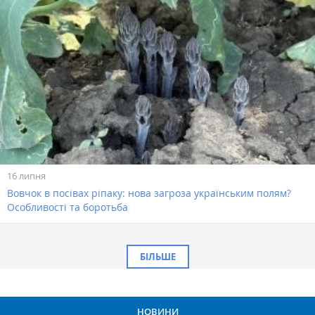
16 липня
Вовчок в посівах ріпаку: нова загроза українським полям?
Особливості та боротьба
БІЛЬШЕ
НОВИНИ