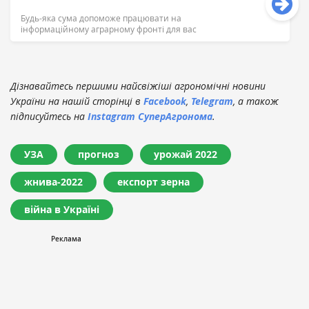
Будь-яка сума допоможе працювати на
інформаційному аграрному фронті для вас
Дізнавайтесь першими найсвіжіші агрономічні новини
України на нашій сторінці в
Facebook
,
Telegram
, а також
підписуйтесь на
Instagram СуперАгронома
.
УЗА
прогноз
урожай 2022
жнива-2022
експорт зерна
війна в Україні