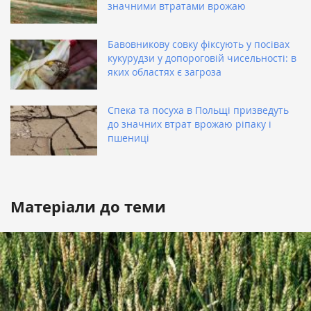
значними втратами врожаю
Бавовникову совку фіксують у посівах
кукурудзи у допороговій чисельності: в
яких областях є загроза
Спека та посуха в Польщі призведуть
до значних втрат врожаю ріпаку і
пшениці
Матеріали до теми