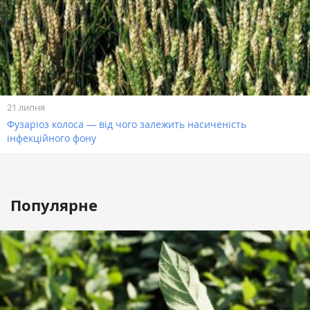
21 липня
Фузаріоз колоса — від чого залежить насиченість
інфекційного фону
Популярне