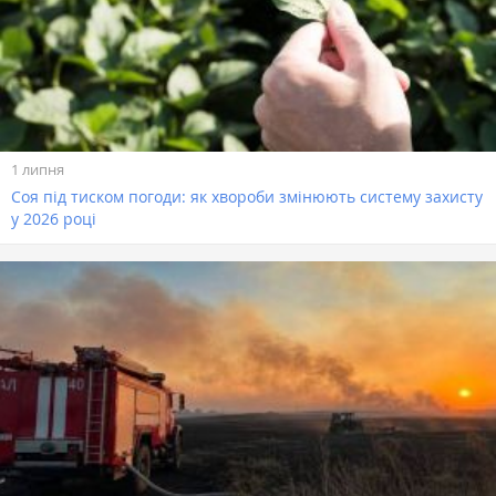
1 липня
Соя під тиском погоди: як хвороби змінюють систему захисту
у 2026 році