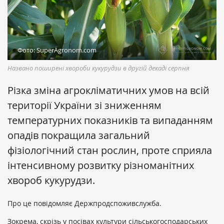
Фото: SuperAgronom.com
Названо поширені хвороби кукурудзи в другій декаді серпня
Різка зміна агрокліматичних умов на всій
території України зі зниженням
температурних показників та випаданням
опадів покращила загальний
фізіологічний стан рослин, проте сприяла
інтенсивному розвитку різноманітних
хвороб кукурудзи.
Про це повідомляє Держпродспоживслужба.
Зокрема, скрізь у посівах культури сільськогосподарських