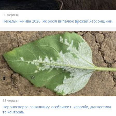
30 червня
Пекельні жнива 2026. Як росія випалює врожай Херсонщини
18 червня
Пероноспороз соняшнику: особливості хвороби, діагностика
та контроль