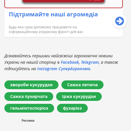
Підтримайте наші агромедіа
Будь-яка сума допоможе працювати на
інформаційному аграрному фронті для вас
Дізнавайтесь першими найсвіжіші агрономічні новини
України на нашій сторінці в
Facebook
,
Telegram
, а також
підписуйтесь на
Instagram СуперАгронома
.
хвороби кукурудзи
Сажка летюча
Сажка пухирчата
Іржа кукурудзи
гельмінтоспоріоз
фузаріоз