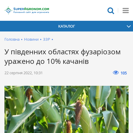
КАТАЛОГ
Головна
•
Новини
•
ЗЗР
•
У південних областях фузаріозом
уражено до 10% качанів
22 серпня 2022, 10:31
105