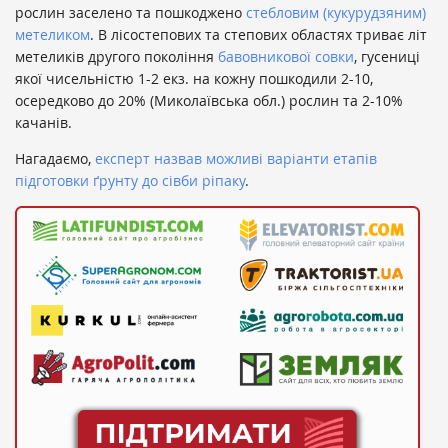
рослин заселено та пошкоджено
стебловим (кукурудзяним)
метеликом
. В лісостепових та степових областях триває літ
метеликів другого покоління
бавовникової совки
, гусениці
якої чисельністю 1-2 екз. на кожну пошкодили 2-10,
осередково до 20% (Миколаївська обл.) рослин та 2-10%
качанів.
Нагадаємо,
експерт назвав можливі варіанти етапів
підготовки ґрунту до сівби ріпаку
.