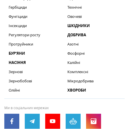
Гербіциди
Технічні
Фунгіциди
Овочеві
Інсекциди
ШКІДНИКИ
Регулятори росту
ДОБРИВА
Протруйники
Азотні
БУР’ЯНИ
Фосфорні
НАСІННЯ
Калійні
Зернові
Комплексні
Зернобобові
Мікродобрива
Олійні
ХВОРОБИ
Ми в соціальних мережах