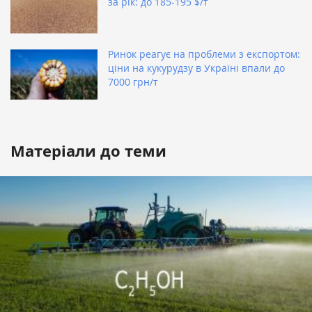
за рік: до 185-195 $/т
Ринок реагує на проблеми з експортом:
ціни на кукурудзу в Україні впали до
7000 грн/т
Матеріали до теми