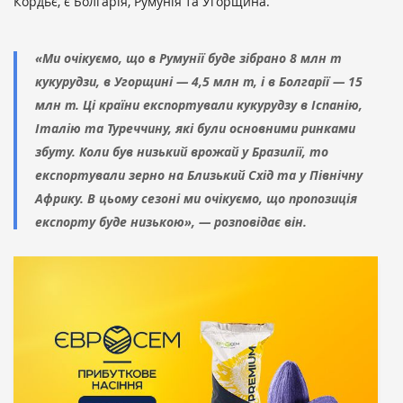
Кордьє, є Болгарія, Румунія та Угорщина.
«Ми очікуємо, що в Румунії буде зібрано 8 млн т
кукурудзи, в Угорщині — 4,5 млн т, і в Болгарії — 15
млн т. Ці країни експортували кукурудзу в Іспанію,
Італію та Туреччину, які були основними ринками
збуту. Коли був низький врожай у Бразилії, то
експортували зерно на Близький Схід та у Північну
Африку. В цьому сезоні ми очікуємо, що пропозиція
експорту буде низькою», — розповідає він.