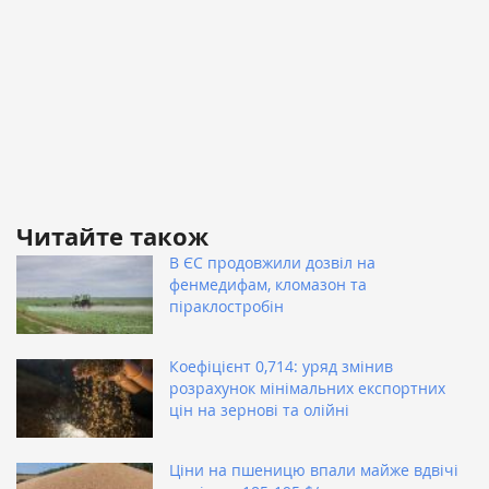
Читайте також
В ЄС продовжили дозвіл на
фенмедифам, кломазон та
піраклостробін
Коефіцієнт 0,714: уряд змінив
розрахунок мінімальних експортних
цін на зернові та олійні
Ціни на пшеницю впали майже вдвічі