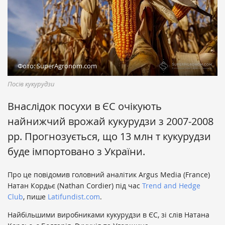
Фото: SuperAgronom.com
Посів кукурудзи
Внаслідок посухи в ЄС очікують
найнижчий врожай кукурудзи з 2007-2008
рр. Прогнозується, що 13 млн т кукурудзи
буде імпортовано з України.
Про це повідомив головний аналітик Argus Media (France)
Натан Кордьє (Nathan Cordier) під час
Trend and Hedge
Club
, пише
Latifundist.com
.
Найбільшими виробниками кукурудзи в ЄС, зі слів Натана