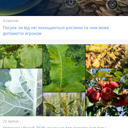
4 серпня
Посуха: як від неї захищаються рослини та чим може
допомогти агроном
22 липня
Новинки Ukravit 2026: рішення для захисту культур і