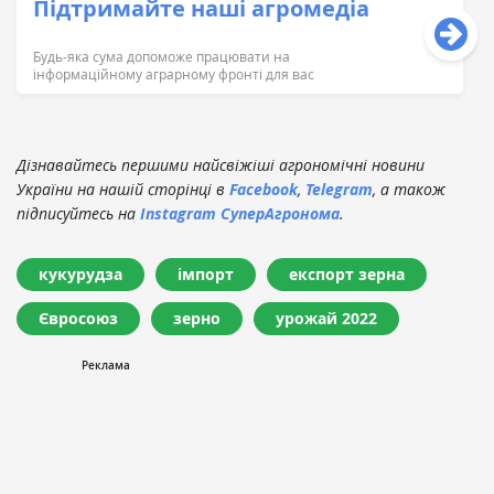
Підтримайте наші агромедіа
Будь-яка сума допоможе працювати на
інформаційному аграрному фронті для вас
Дізнавайтесь першими найсвіжіші агрономічні новини
України на нашій сторінці в
Facebook
,
Telegram
, а також
підписуйтесь на
Instagram СуперАгронома
.
кукурудза
імпорт
експорт зерна
Євросоюз
зерно
урожай 2022