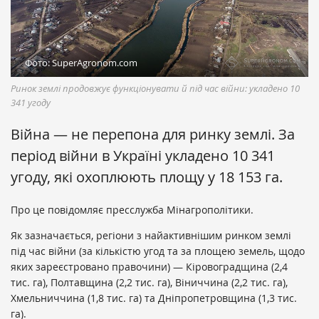
Фото: SuperAgronom.com
Ринок землі продовжує функціонувати й під час війни: укладено 10
341 угоду
Війна — не перепона для ринку землі. За
період війни в Україні укладено 10 341
угоду, які охоплюють площу у 18 153 га.
Про це повідомляє пресслужба Мінагрополітики.
Як зазначається, регіони з найактивнішим ринком землі
під час війни (за кількістю угод та за площею земель, щодо
яких зареєстровано правочини) — Кіровоградщина (2,4
тис. га), Полтавщина (2,2 тис. га), Віниччина (2,2 тис. га),
Хмельниччина (1,8 тис. га) та Дніпропетровщина (1,3 тис.
га).