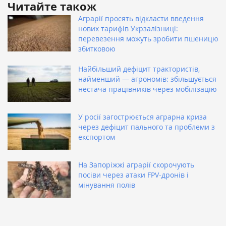
Читайте також
Аграрії просять відкласти введення
нових тарифів Укрзалізниці:
перевезення можуть зробити пшеницю
збитковою
Найбільший дефіцит трактористів,
найменший — агрономів: збільшується
нестача працівників через мобілізацію
У росії загострюється аграрна криза
через дефіцит пального та проблеми з
експортом
На Запоріжжі аграрії скорочують
посіви через атаки FPV-дронів і
мінування полів