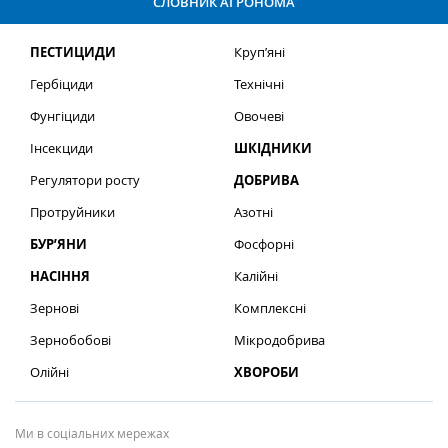
СЛОВНИК АГРОНОМА
ПЕСТИЦИДИ
Круп’яні
Гербіциди
Технічні
Фунгіциди
Овочеві
Інсекциди
ШКІДНИКИ
Регулятори росту
ДОБРИВА
Протруйники
Азотні
БУР’ЯНИ
Фосфорні
НАСІННЯ
Калійні
Зернові
Комплексні
Зернобобові
Мікродобрива
Олійні
ХВОРОБИ
Ми в соціальних мережах