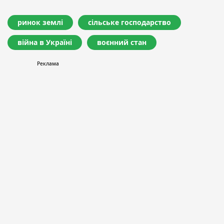
ринок землі
сільське господарство
війна в Україні
воєнний стан