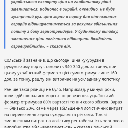
українського експорту ціни на глобальному рівні
зменшаться. Водночас в Україні, очевидно, це буде
зустрічний рух: ціна зерна в порту для вітчизняних
аграріїв підвищуватиметься за рахунок збільшення
попиту з боку зернотрейдерів. У будь-якому випадку,
зменшення ціни логістики підвищить дохідність
агровиробників», – сказав він.
Сольський зазначив, що сьогодні ціна кукурудзи в
румунському порту становить 340-350 дол. за тонну, при
цьому український фермер з цієї суми отримує лише 160
дол. за тонну, решту він витрачає на ускладнену логістику.
Раніше такої різниці не було. Наприклад, у минулі роки,
коли здійснювалися морські перевезення, український
фермер отримував 80% вартості тонни свого збіжжя. Зараз
— близько 20%, саме через збільшення логістичних витрат
на перевезення зерна суходолом та річками. Тож зі
зменшенням витрат на логістику рентабельність зернового
виробництва збільшуватиметься», – сказав Сольський.