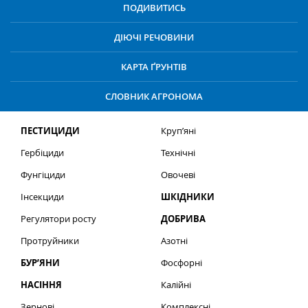
ПОДИВИТИСЬ
ДІЮЧІ РЕЧОВИНИ
КАРТА ҐРУНТІВ
СЛОВНИК АГРОНОМА
ПЕСТИЦИДИ
Круп’яні
Гербіциди
Технічні
Фунгіциди
Овочеві
Інсекциди
ШКІДНИКИ
Регулятори росту
ДОБРИВА
Протруйники
Азотні
БУР’ЯНИ
Фосфорні
НАСІННЯ
Калійні
Зернові
Комплексні