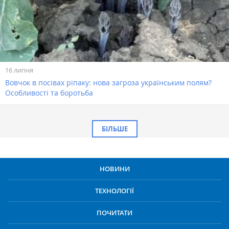
16 липня
Вовчок в посівах ріпаку: нова загроза українським полям?
Особливості та боротьба
БІЛЬШЕ
НОВИНИ
ТЕХНОЛОГІЇ
ПОЧИТАТИ