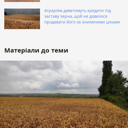
Аграріям даватимуть кредити під
заставу зерна, щоб не довелося
продавати його за зниженими цінами
Матеріали до теми