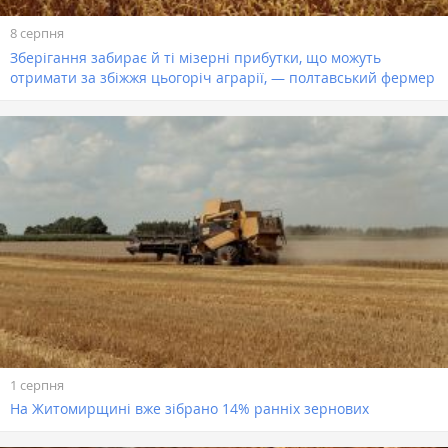
8 серпня
Зберігання забирає й ті мізерні прибутки, що можуть
отримати за збіжжя цьогоріч аграрії, — полтавський фермер
1 серпня
На Житомирщині вже зібрано 14% ранніх зернових