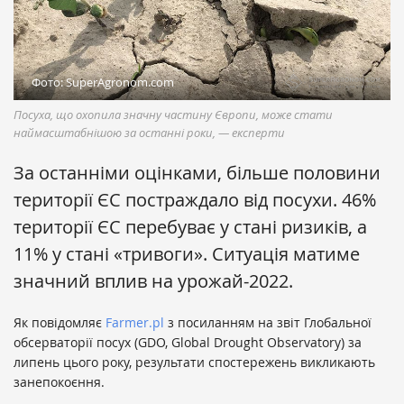
Фото: SuperAgronom.com
Посуха, що охопила значну частину Європи, може стати
наймасштабнішою за останні роки, — експерти
За останніми оцінками, більше половини
території ЄС постраждало від посухи. 46%
території ЄС перебуває у стані ризиків, а
11% у стані «тривоги». Ситуація матиме
значний вплив на урожай-2022.
Як повідомляє
Farmer.pl
з посиланням на звіт Глобальної
обсерваторії посух (GDO, Global Drought Observatory) за
липень цього року, результати спостережень викликають
занепокоєння.