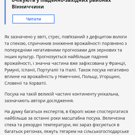
очікують у південно-західних районах
Вінниччини
Читати
Як зазначено у звіті, стрес, пов’язаний з дефіцитом вологи
та спекою, спричинив зниження врожайності порівняно з
попередніми негативними прогнозами для зернових та
інших культур. Прогнозується найбільше падіння
врожайності, і значна частина вже зафіксована у Франції,
Румунії, Іспанії, Португалії та Італії. Також посуха негативно
вплине на врожайність у Німеччині, Польщі, Угорщині,
Словенії та Хорватії.
Посуха на такій великій частині континенту унікальна,
зазначають автори дослідження.
На думку багатьох експертів, в Європі може спостерігатися
найбільша за останні роки масштабна посуха. Величезна
спека та рекордні температури, які зараз фіксуються в
багатьох регіонах, ляжуть тягарем на сільськогосподарське