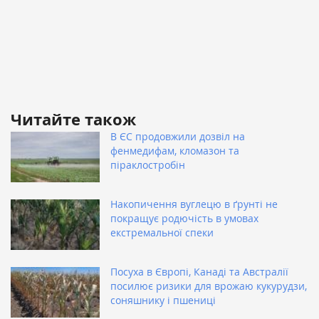
Читайте також
В ЄС продовжили дозвіл на
фенмедифам, кломазон та
піраклостробін
Накопичення вуглецю в ґрунті не
покращує родючість в умовах
екстремальної спеки
Посуха в Європі, Канаді та Австралії
посилює ризики для врожаю кукурудзи,
соняшнику і пшениці