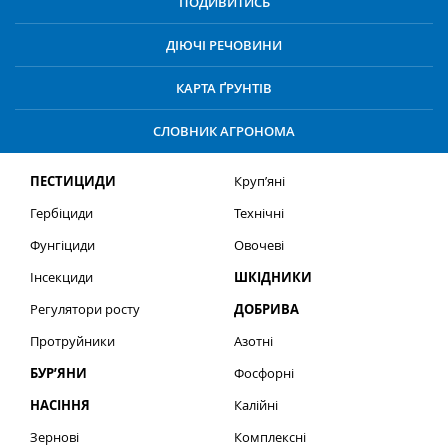
ПОДИВИТИСЬ
ДІЮЧІ РЕЧОВИНИ
КАРТА ҐРУНТІВ
СЛОВНИК АГРОНОМА
ПЕСТИЦИДИ
Круп’яні
Гербіциди
Технічні
Фунгіциди
Овочеві
Інсекциди
ШКІДНИКИ
Регулятори росту
ДОБРИВА
Протруйники
Азотні
БУР’ЯНИ
Фосфорні
НАСІННЯ
Калійні
Зернові
Комплексні