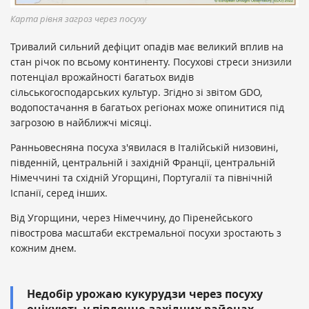
Карта рівня загроз через посуху
Тривалий сильний дефіцит опадів має великий вплив на
стан річок по всьому континенту. Посухові стреси знизили
потенціал врожайності багатьох видів
сільськогосподарських культур. Згідно зі звітом GDO,
водопостачання в багатьох регіонах може опинитися під
загрозою в найближчі місяці.
Ранньовесняна посуха з'явилася в Італійській низовині,
південній, центральній і західній Франції, центральній
Німеччині та східній Угорщині, Португалії та північній
Іспанії, серед інших.
Від Угорщини, через Німеччину, до Піренейського
півострова масштаби екстремальної посухи зростають з
кожним днем.
Недобір урожаю кукурудзи через посуху