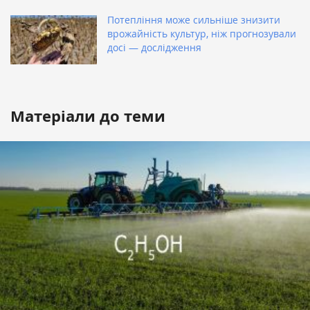
Потепління може сильніше знизити
врожайність культур, ніж прогнозували
досі — дослідження
Матеріали до теми