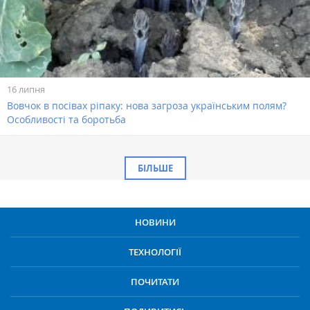
16 липня
Вовчок в посівах ріпаку: нова загроза українським полям?
Особливості та боротьба
БІЛЬШЕ
НОВИНИ
ТЕХНОЛОГІЇ
ПОЧИТАТИ