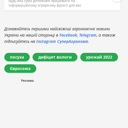
Будь-яка сума допоможе працювати на
інформаційному аграрному фронті для вас
Дізнавайтесь першими найсвіжіші агрономічні новини
України на нашій сторінці в
Facebook
,
Telegram
, а також
підписуйтесь на
Instagram СуперАгронома
.
посуха
дефіцит вологи
урожай 2022
Євросоюз