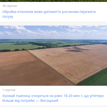
30 серпня
Обробка етанолом може допомогти рослинам пережити
посуху
1 серпня
Урожай пшениці очікується на рівні 18-20 млн т, що уп’ятеро
більше від потреби, — Висоцький