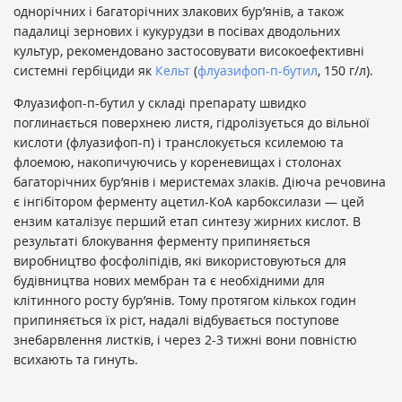
однорічних і багаторічних злакових бур’янів, а також
падалиці зернових і кукурудзи в посівах дводольних
культур, рекомендовано застосовувати високоефективні
системні гербіциди як
Кельт
(
флуазифоп-п-бутил
, 150 г/л).
Флуазифоп-п-бутил у складі препарату швидко
поглинається поверхнею листя, гідролізується до вільної
кислоти (флуазифоп-п) і транслокується ксилемою та
флоемою, накопичуючись у кореневищах і столонах
багаторічних бур’янів і меристемах злаків. Діюча речовина
є інгібітором ферменту ацетил-КоА карбоксилази — цей
ензим каталізує перший етап синтезу жирних кислот. В
результаті блокування ферменту припиняється
виробництво фосфоліпідів, які використовуються для
будівництва нових мембран та є необхідними для
клітинного росту бур’янів. Тому протягом кількох годин
припиняється їх ріст, надалі відбувається поступове
знебарвлення листків, і через 2-3 тижні вони повністю
всихають та гинуть.