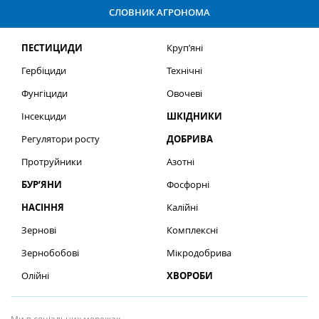
СЛОВНИК АГРОНОМА
ПЕСТИЦИДИ
Круп’яні
Гербіциди
Технічні
Фунгіциди
Овочеві
Інсекциди
ШКІДНИКИ
Регулятори росту
ДОБРИВА
Протруйники
Азотні
БУР’ЯНИ
Фосфорні
НАСІННЯ
Калійні
Зернові
Комплексні
Зернобобові
Мікродобрива
Олійні
ХВОРОБИ