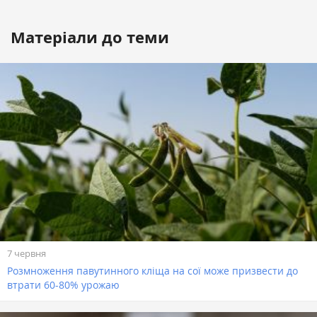
Матеріали до теми
7 червня
Розмноження павутинного кліща на сої може призвести до
втрати 60-80% урожаю