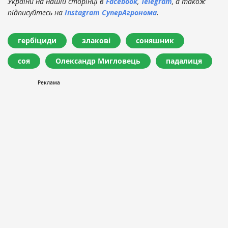
України на нашій сторінці в
Facebook
,
Telegram
, а також
підписуйтесь на
Instagram СуперАгронома
.
гербіциди
злакові
соняшник
соя
Олександр Мигловець
падалиця