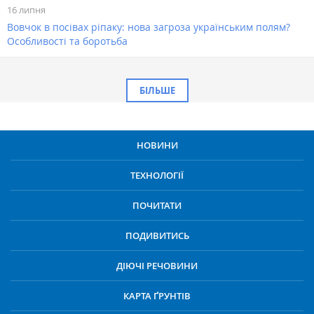
16 липня
Вовчок в посівах ріпаку: нова загроза українським полям?
Особливості та боротьба
БІЛЬШЕ
НОВИНИ
ТЕХНОЛОГІЇ
ПОЧИТАТИ
ПОДИВИТИСЬ
ДІЮЧІ РЕЧОВИНИ
КАРТА ҐРУНТІВ