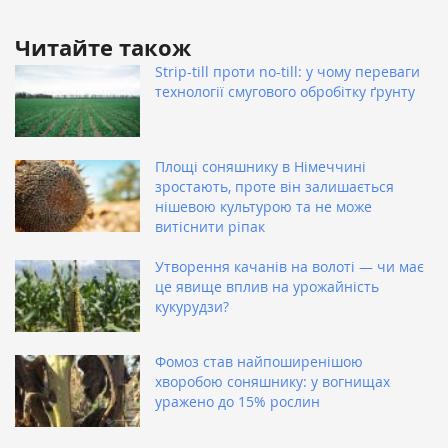
Читайте також
Strip-till проти no-till: у чому переваги
технології смугового обробітку ґрунту
Площі соняшнику в Німеччині
зростають, проте він залишається
нішевою культурою та не може
витіснити ріпак
Утворення качанів на волоті — чи має
це явище вплив на урожайність
кукурудзи?
Фомоз став найпоширенішою
хворобою соняшнику: у вогнищах
уражено до 15% рослин