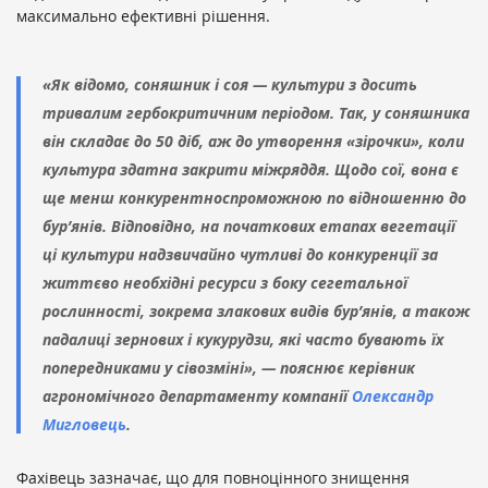
максимально ефективні рішення.
«Як відомо, соняшник і соя — культури з досить
тривалим гербокритичним періодом. Так, у соняшника
він складає до 50 діб, аж до утворення «зірочки», коли
культура здатна закрити міжряддя. Щодо сої, вона є
ще менш конкурентноспроможною по відношенню до
бур’янів. Відповідно, на початкових етапах вегетації
ці культури надзвичайно чутливі до конкуренції за
життєво необхідні ресурси з боку сегетальної
рослинності, зокрема злакових видів бур’янів, а також
падалиці зернових і кукурудзи, які часто бувають їх
попередниками у сівозміні», — пояснює керівник
агрономічного департаменту компанії
Олександр
Мигловець
.
Фахівець зазначає, що для повноцінного знищення