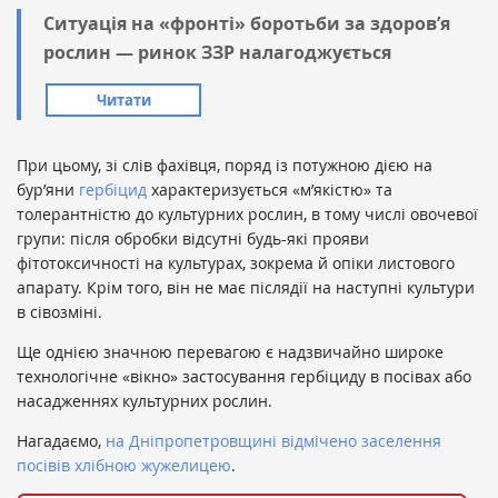
Ситуація на «фронті» боротьби за здоров’я
рослин — ринок ЗЗР налагоджується
Читати
При цьому, зі слів фахівця, поряд із потужною дією на
бур’яни
гербіцид
характеризується «м’якістю» та
толерантністю до культурних рослин, в тому числі овочевої
групи: після обробки відсутні будь-які прояви
фітотоксичності на культурах, зокрема й опіки листового
апарату. Крім того, він не має післядії на наступні культури
в сівозміні.
Ще однією значною перевагою є надзвичайно широке
технологічне «вікно» застосування гербіциду в посівах або
насадженнях культурних рослин.
Нагадаємо,
на Дніпропетровщині відмічено заселення
посівів хлібною жужелицею
.