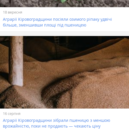
18 вересня
Аграрії Кіровоградщини посіяли озимого ріпаку удвічі
більше, зменшивши площі під пшеницею
16 серпня
Аграрії Кіровоградщини зібрали пшеницю з меншою
врожайністю, поки не продають — чекають ціну