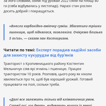
За його словами, озимі під урожай 2022 сіяли на площі 80
га (сівба відбувалась у листопаді). Наразі стан рослин
досить добрий і покращується.
«Внесли карбонідно-аміачну суміш. Збагатили трішки
пшеницю, щоб піднялася, позеленіла. Очікуємо близько
5 т/га», — сказав пан Костогризов.
Читати по темі:
Експерт порадив надійні засоби
для захисту кукурудзи від бур’янів
Тракторист з Кропивницького району Костянтин
Мельничук сіяв ярі ячмінь і пшеницю. Працює
трактористом 10 років. Розповів, цього року як ніколи
хвилюється про те, щоб був хороший урожай. Готовий
працювати на полі, скільки треба.
«Далі все залежить тільки від кліматичних умов.
Суховії оці, що дмуть, видувають вологу із землі.