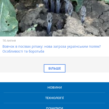
16 липня
Вовчок в посівах ріпаку: нова загроза українським полям?
Особливості та боротьба
БІЛЬШЕ
НОВИНИ
ТЕХНОЛОГІЇ
ПОЧИТАТИ