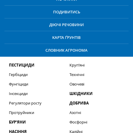
ПОДИВИТИСЬ
ДІЮЧІ РЕЧОВИНИ
КАРТА ҐРУНТІВ
СЛОВНИК АГРОНОМА
ПЕСТИЦИДИ
Круп’яні
Гербіциди
Технічні
Фунгіциди
Овочеві
Інсекциди
ШКІДНИКИ
Регулятори росту
ДОБРИВА
Протруйники
Азотні
БУР’ЯНИ
Фосфорні
НАСІННЯ
Калійні