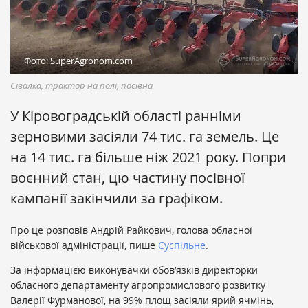
Фото: SuperAgronom.com
Сівалка, трактор на полі, посівна
У Кіровоградській області ранніми
зерновими засіяли 74 тис. га земель. Це
на 14 тис. га більше ніж 2021 року. Попри
воєнний стан, цю частину посівної
кампанії закінчили за графіком.
Про це розповів Андрій Райкович, голова обласної
військової адміністрації, пише
Суспільне
.
За інформацією виконувачки обов’язків директорки
обласного департаменту агропромислового розвитку
Валерії Фурманової, на 99% площ засіяли ярий ячмінь,