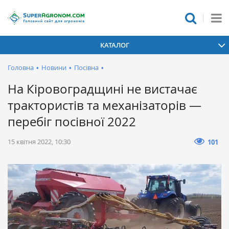
КАТАЛОГ
Головна
•
Новини
•
Посівна
•
На Кіровоградщині не вистачає
трактористів та механізаторів —
перебіг посівної 2022
15 квітня 2022, 10:30
101