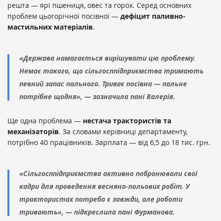
решта — ярі пшениця, овес та горох. Серед основних
проблем цьогорічної посівної —
дефіцит паливно-
мастильних матеріалів
.
«Держава намагається вирішувати цю проблему.
Немає такого, що сільгосппідприємства тримають
певний запас пального. Триває посівна — пальне
потрібне щодня», — зазначила пані Валерія.
Ще одна проблема —
нестача трактористів та
механізаторів
. За словами керівниці департаменту,
потрібно 40 працівників. Зарплата — від 6,5 до 18 тис. грн.
«Сільгосппідприємства активно побронювали свої
кадри для проведення весняно-польових робіт. У
трактористах потреба є завжди, але роботи
тривають», — підкреслила пані Фурманова.