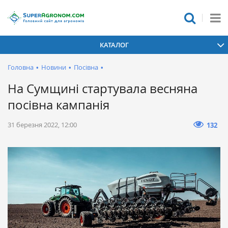
КАТАЛОГ
Головна
•
Новини
•
Посівна
•
На Сумщині стартувала весняна
посівна кампанія
31 березня 2022, 12:00
132