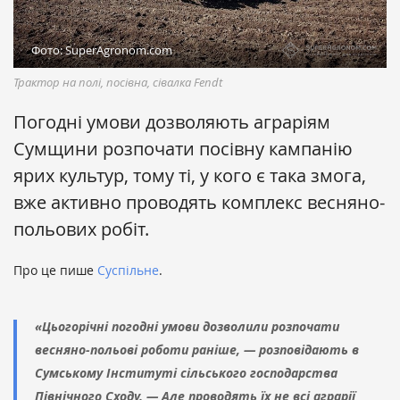
Фото: SuperAgronom.com
Трактор на полі, посівна, сівалка Fendt
Погодні умови дозволяють аграріям
Сумщини розпочати посівну кампанію
ярих культур, тому ті, у кого є така змога,
вже активно проводять комплекс весняно-
польових робіт.
Про це пише
Суспільне
.
«Цьогорічні погодні умови дозволили розпочати
весняно-польові роботи раніше, — розповідають в
Сумському Інституті сільського господарства
Північного Сходу. — Але проводять їх не всі аграрії