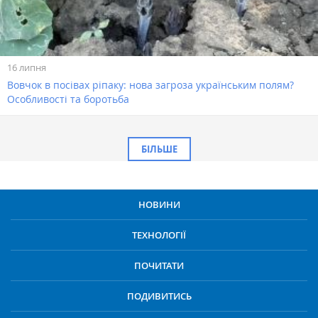
16 липня
Вовчок в посівах ріпаку: нова загроза українським полям?
Особливості та боротьба
БІЛЬШЕ
НОВИНИ
ТЕХНОЛОГІЇ
ПОЧИТАТИ
ПОДИВИТИСЬ