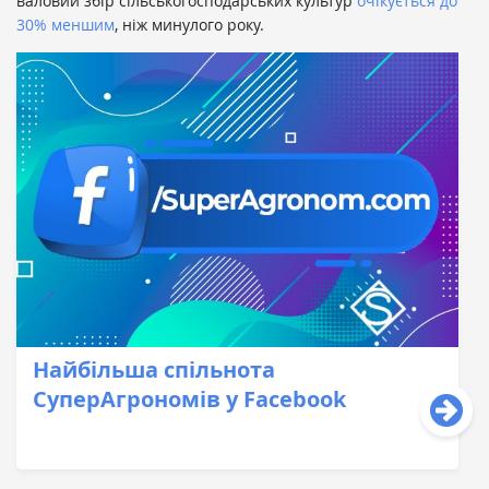
валовий збір сільськогосподарських культур
очікується до
30% меншим
, ніж минулого року.
Найбільша спільнота
СуперАгрономів у Facebook