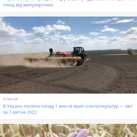
площ від минулорічних
8 квітня
В Україні посіяно понад 1 млн га ярих сільгоспкультур — звіт
за 7 квітня 2022