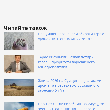
Читайте також
На Сумщині розпочали збирати горох:
урожайність становить 2,68 т/га
Тарас Висоцький назвав чотири
головні пріоритети відновленого
Мінагрополітики
Жнива 2026 на Сумщині: під атаками
дронів та з середньою урожайністю
зернових 5 т/га
Прогноз USDA: виробництво кукурудзи
зменшиться, а пшениці — зросте