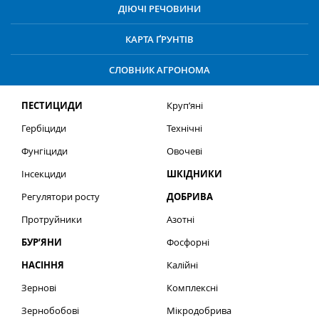
ДІЮЧІ РЕЧОВИНИ
КАРТА ҐРУНТІВ
СЛОВНИК АГРОНОМА
ПЕСТИЦИДИ
Круп’яні
Гербіциди
Технічні
Фунгіциди
Овочеві
Інсекциди
ШКІДНИКИ
Регулятори росту
ДОБРИВА
Протруйники
Азотні
БУР’ЯНИ
Фосфорні
НАСІННЯ
Калійні
Зернові
Комплексні
Зернобобові
Мікродобрива