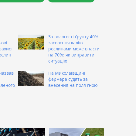
За вологості ґрунту 40%
ьові
засвоєння калію
захист
рослинами може впасти
ослин
на 70%: як виправити
ситуацію
назвав
На Миколаївщині
фермера судять за
вленого
внесення на поля гною