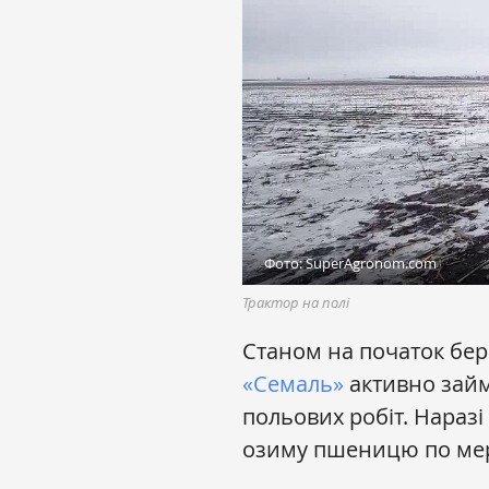
Фото: SuperAgronom.com
Трактор на полі
Станом на початок бер
«Семаль»
активно займ
польових робіт. Наразі
озиму пшеницю по мер