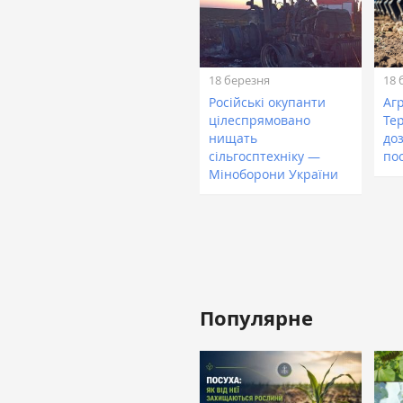
18 березня
18 
Російські окупанти
Аг
цілеспрямовано
Те
нищать
до
сільгосптехніку —
по
Міноборони України
Популярне