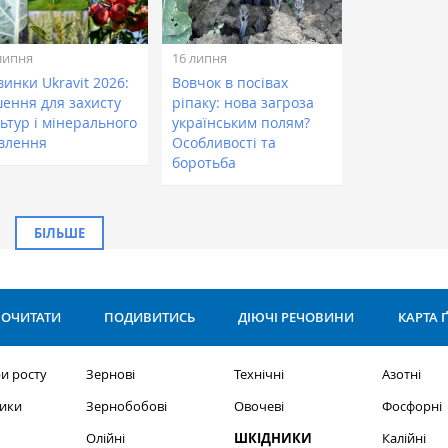
липня
16 липня
инки Ukravit 2026:
Вовчок в посівах
шення для захисту
ріпаку: нова загроза
ьтур і мінерального
українським полям?
влення
Особливості та
боротьба
БІЛЬШЕ
ОЧИТАТИ
ПОДИВИТИСЬ
ДІЮЧІ РЕЧОВИНИ
КАРТА 
и росту
Зернові
Технічні
Азотні
ики
Зернобобові
Овочеві
Фосфорні
Олійні
ШКІДНИКИ
Калійні