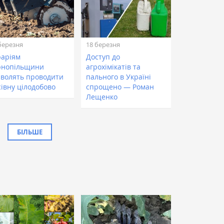
березня
18 березня
раріям
Доступ до
рнопільщини
агрохімікатів та
зволять проводити
пального в Україні
сівну цілодобово
спрощено — Роман
Лещенко
БІЛЬШЕ