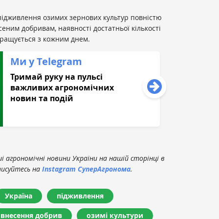
підживлення озимих зернових культур повністю
еним добривам, наявності достатньої кількості
окращується з кожним днем.
Ми у Telegram
Тримай руку на пульсі
важливих агрономічних
новин та подій
 агрономічні новини України на нашій сторінці в
писуйтесь на
Instagram СуперАгронома
.
Україна
підживлення
внесення добрив
озимі культури