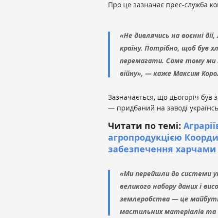
Про це зазначає прес-служба ко
«Не дивлячись на воєнні ді
країну. Потрібно, щоб був х
перемагати. Саме тому ми 
війну», — каже Максим Коро
Зазначається, що цьогоріч був
— придбаний на заводі українс
Читати по темі:
Аграрі
агропродукцією Коорд
забезпечення харчами 
«Ми перейшли до системи у
великого набору даних і ви
землеробства — це майбутнє
мастильних матеріалів та м