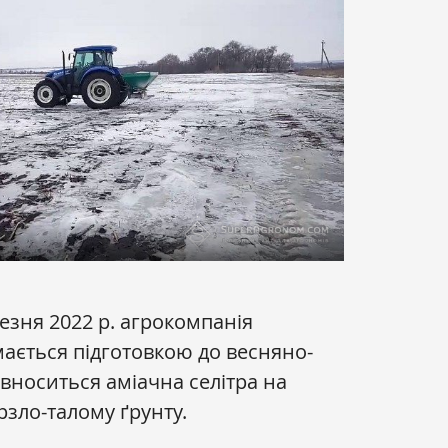
езня 2022 р. агрокомпанія
ається підготовкою до весняно-
 вноситься аміачна селітра на
зло-талому ґрунту.