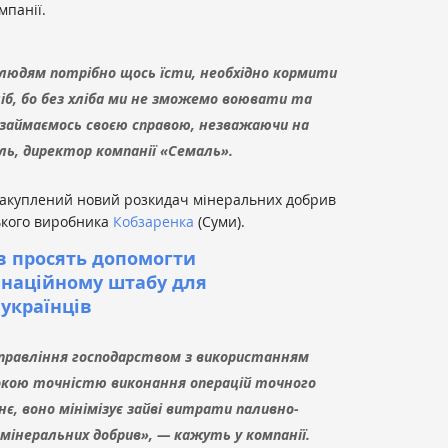
мпанії.
ї, людям потрібно щось їсти, необхідно кормити
ліб, бо без хліба ми не зможемо воювати та
займаємось своєю справою, незважаючи на
ль, директор компанії «Семаль».
 закуплений новий розкидач мінеральних добрив
ького виробника
Кобзаренка
(Суми).
їв просять допомогти
инаційному штабу для
українців
правління господарством з використанням
сокою точністю виконання операцій точного
, воно мінімізує зайві витрати паливно-
інеральних добрив», — кажуть у компанії.