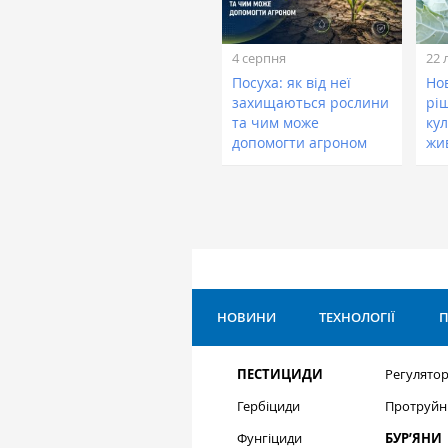
4 серпня
22 
Посуха: як від неї
Нов
захищаються рослини
рі
та чим може
кул
допомогти агроном
жи
НОВИНИ
ТЕХНОЛОГІЇ
П
ПЕСТИЦИДИ
Регулятор
Гербіциди
Протруйн
Фунгіциди
БУР’ЯНИ