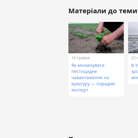
Матеріали до теми
16 травня
22 
Як мінімізувати
В У
пестицидне
зр
навантаження на
мі
культуру — порадив
експерт