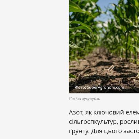
Фото: SuperAgronom.com
Посіви кукурудзи
Азот, як ключовий еле
сільгоспкультур, росли
ґрунту. Для цього заст