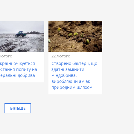
лютого
22 лютого
країні очікується
Створено бактерії, що
остання попиту на
здатні замінити
неральні добрива
міндобрива,
виробляючи аміак
природним шляхом
БІЛЬШЕ