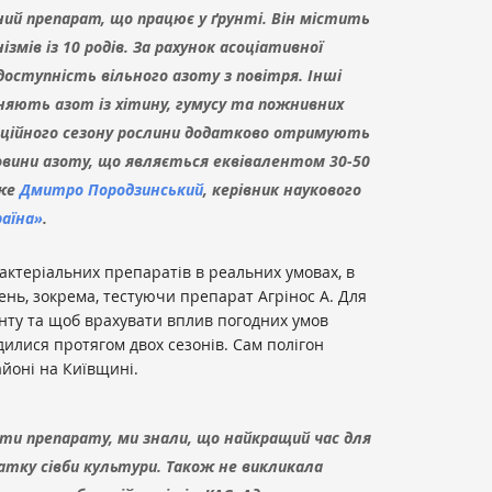
ний препарат, що працює у ґрунті. Він містить
ізмів із 10 родів. За рахунок асоціативної
доступність вільного азоту з повітря. Інші
ьняють азот із хітину, гумусу та пожнивних
ційного сезону рослини додатково отримують
ечовини азоту, що являється еквівалентом 30-50
аже
Дмитро Породзинський
, керівник наукового
раїна»
.
бактеріальних препаратів в реальних умовах, в
ень, зокрема, тестуючи препарат Агрінос А. Для
ту та щоб врахувати вплив погодних умов
дилися протягом двох сезонів. Сам полігон
йоні на Київщині.
ти препарату, ми знали, що найкращий час для
атку сівби культури. Також не викликала