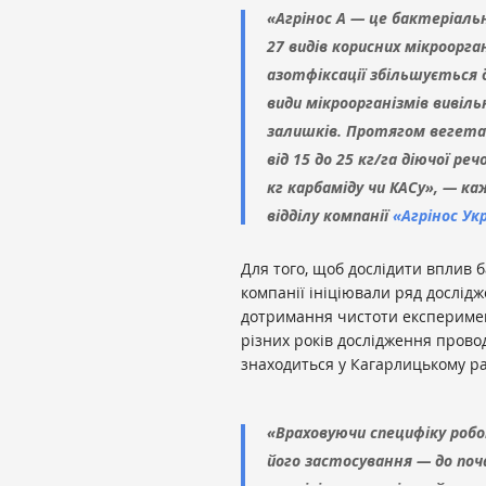
«Агрінос А — це бактеріаль
27 видів корисних мікроорган
азотфіксації збільшується 
види мікроорганізмів вивіл
залишків. Протягом вегета
від 15 до 25 кг/га діючої р
кг карбаміду чи КАСу», — к
відділу компанії
«Агрінос Ук
Для того, щоб дослідити вплив 
компанії ініціювали ряд дослідж
дотримання чистоти експеримен
різних років дослідження прово
знаходиться у Кагарлицькому ра
«Враховуючи специфіку робо
його застосування — до поч