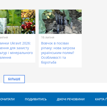
липня
16 липня
инки Ukravit 2026:
Вовчок в посівах
шення для захисту
ріпаку: нова загроза
ьтур і мінерального
українським полям?
влення
Особливості та
боротьба
БІЛЬШЕ
ОЧИТАТИ
ПОДИВИТИСЬ
ДІЮЧІ РЕЧОВИНИ
КАРТА 