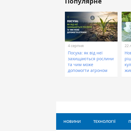
Популярне
4 серпня
22 
Посуха: як від неї
Нов
захищаються рослини
рі
та чим може
кул
допомогти агроном
жи
НОВИНИ
ТЕХНОЛОГІЇ
П