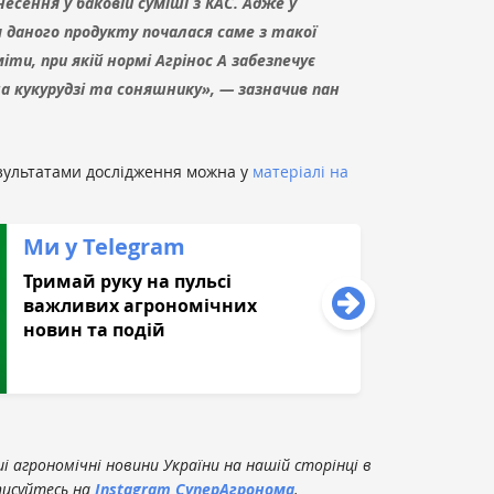
есення у баковій суміші з КАС. Адже у
даного продукту почалася саме з такої
іти, при якій нормі Агрінос А забезпечує
 кукурудзі та соняшнику», — зазначив пан
зультатами дослідження можна у
матеріалі на
Ми у Telegram
Тримай руку на пульсі
важливих агрономічних
новин та подій
 агрономічні новини України на нашій сторінці в
писуйтесь на
Instagram СуперАгронома
.