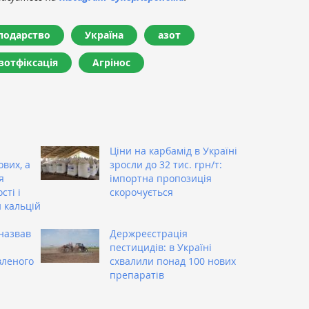
сподарство
Україна
азот
зотфіксація
Агрінос
Ціни на карбамід в Україні
вих, а
зросли до 32 тис. грн/т:
я
імпортна пропозиція
сті і
скорочується
н кальцій
назвав
Держреєстрація
пестицидів: в Україні
вленого
схвалили понад 100 нових
препаратів