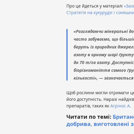
Про це йдеться у матеріалі
«Зао
Стратегія на кукурудзі і соняшн
«Розглядаючи мінеральні доб
часто забуваємо, що більш
беруть із природних джерел.
азоту в орному шарі ґрунту 
до 70 т/га азоту. Доступніс
біорізноманіття самого ґру
кількості», — зазначається
Щоб рослини могли отримати це
його доступність. Наразі найді
препаратів, таких як
Агрінос А
.
Читати по темі:
Британс
добрива, виготовлені 