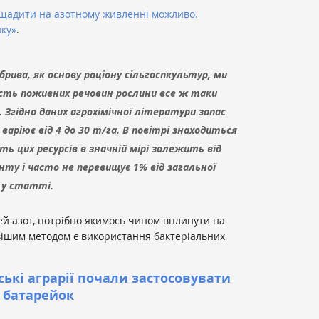
щадити на азотному живленні можливо.
ику»
.
рива, як основу раціону сільгоспкультур, ми
ість поживних речовин рослини все ж таки
 Згідно даних агрохімічної літератури запас
варіює від 4 до 30 т/га. В повітрі знаходиться
ть цих ресурсів в значній мірі залежить від
нту і часто не перевищує 1% від загальної
 у статті.
й азот, потрібно якимось чином вплинути на
євішим методом є використання бактеріальних
ькі аграрії почали застосовувати
з батарейок