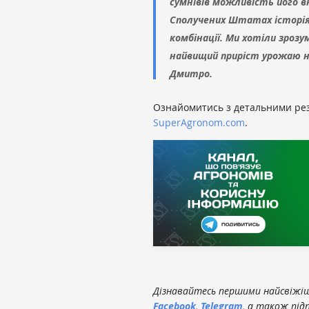
сумнівів можливість його вн
Сполучених Штатах історія 
комбінації. Ми хотіли зрозум
найвищий приріст урожаю на
Дмитро.
Ознайомитись з детальними ре
SuperAgronom.com
.
Дізнавайтесь першими найсвіжіші
Facebook
,
Telegram
, а також під