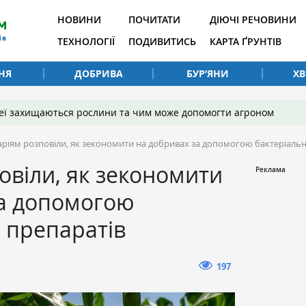
НОВИНИ
ПОЧИТАТИ
ДІЮЧІ РЕЧОВИНИ
ТЕХНОЛОГІЇ
ПОДИВИТИСЬ
КАРТА ҐРУНТІВ
НЯ
ДОБРИВА
БУР’ЯНИ
Х
 неї захищаються рослини та чим може допомогти агроном
аріям розповіли, як зекономити на добривах за допомогою бактеріальн
овіли, як зекономити
за допомогою
 препаратів
197