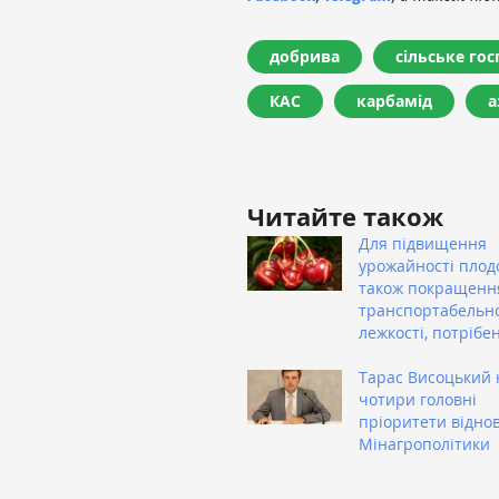
добрива
сільське го
КАС
карбамід
а
Читайте також
Для підвищення
урожайності плодо
також покращенн
транспортабельно
лежкості, потрібе
Тарас Висоцький 
чотири головні
пріоритети відно
Мінагрополітики