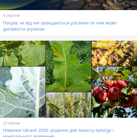
4 серпня
Посуха: як від неї захищаються рослини та чим може
допомогти агроном
22 липня
Новинки Ukravit 2026: рішення для захисту культур і
мінерального живлення