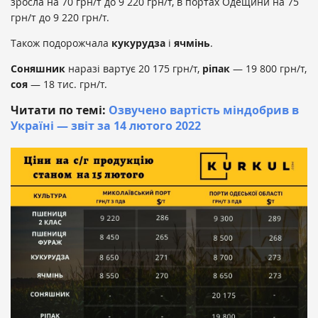
зросла на 70 грн/т до 9 220 грн/т, в портах Одещини на 75
грн/т до 9 220 грн/т.
Також подорожчала
кукурудза
і
ячмінь
.
Соняшник
наразі вартує 20 175 грн/т,
ріпак
— 19 800 грн/т,
соя
— 18 тис. грн/т.
Читати по темі:
Озвучено вартість міндобрив в
Україні — звіт за 14 лютого 2022