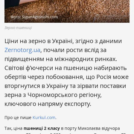
Фото: SuperAgronom.com
Зерно пшениці
Ціни на зерно в Україні, згідно з даними
Zernotorg.ua
, почали рости вслід за
підвищенням на міжнародних ринках.
Світові ф’ючерси на пшеницю набирають
обертів через побоювання, що Росія може
вторгнутися в Україну та зірвати поставки
зерна з Чорноморського регіону,
ключового напряму експорту.
Про це пише
Kurkul.com
.
Так, ціна
пшениці 2 класу
в порту Миколаєва відучора