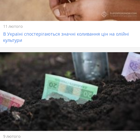
11 лютого
В Україні спостерігаються значні коливання цін на олійні
культури
9 лютого