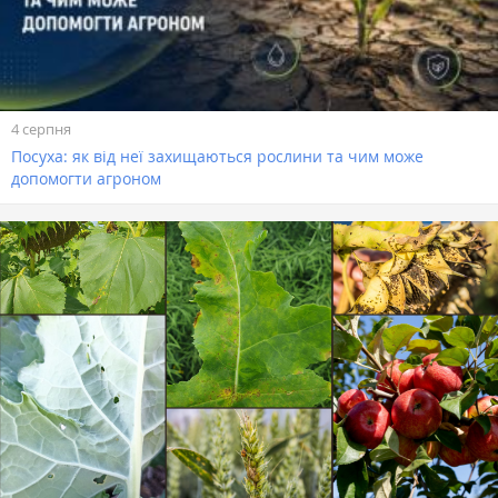
4 серпня
Посуха: як від неї захищаються рослини та чим може
допомогти агроном