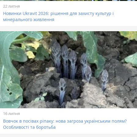
22 липня
Новинки Ukravit 2026: рішення для захисту культур і
мінерального живлення
16 липня
Вовчок в посівах ріпаку: нова загроза українським полям?
Особливості та боротьба