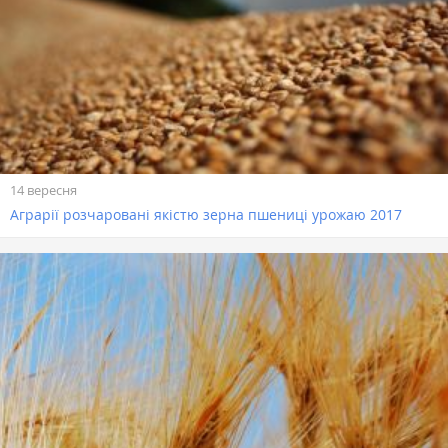
14 вересня
Аграрії розчаровані якістю зерна пшениці урожаю 2017