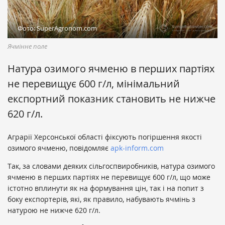
Фото: SuperAgronom.com
Ячмінне поле
Натура озимого ячменю в перших партіях
не перевищує 600 г/л, мінімальний
експортний показник становить не нижче
620 г/л.
Аграрії Херсонської області фіксують погіршення якості
озимого ячменю, повідомляє
apk-inform.com
Так, за словами деяких сільгоспвиробників, натура озимого
ячменю в перших партіях не перевищує 600 г/л, що може
істотно вплинути як на формування цін, так і на попит з
боку експортерів, які, як правило, набувають ячмінь з
натурою не нижче 620 г/л.