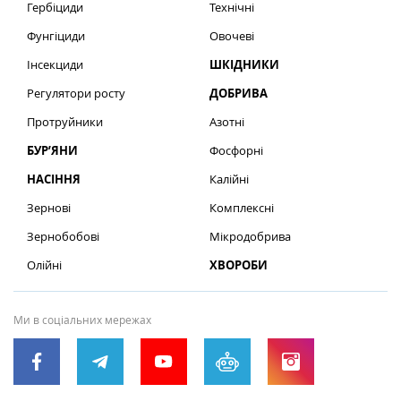
Гербіциди
Технічні
Фунгіциди
Овочеві
Інсекциди
ШКІДНИКИ
Регулятори росту
ДОБРИВА
Протруйники
Азотні
БУР’ЯНИ
Фосфорні
НАСІННЯ
Калійні
Зернові
Комплексні
Зернобобові
Мікродобрива
Олійні
ХВОРОБИ
Ми в соціальних мережах