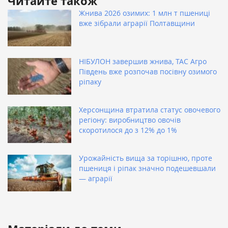
Читайте також
Жнива 2026 озимих: 1 млн т пшениці
вже зібрали аграрії Полтавщини
НІБУЛОН завершив жнива, ТАС Агро
Південь вже розпочав посівну озимого
ріпаку
Херсонщина втратила статус овочевого
регіону: виробництво овочів
скоротилося до з 12% до 1%
Урожайність вища за торішню, проте
пшениця і ріпак значно подешевшали
— аграрії