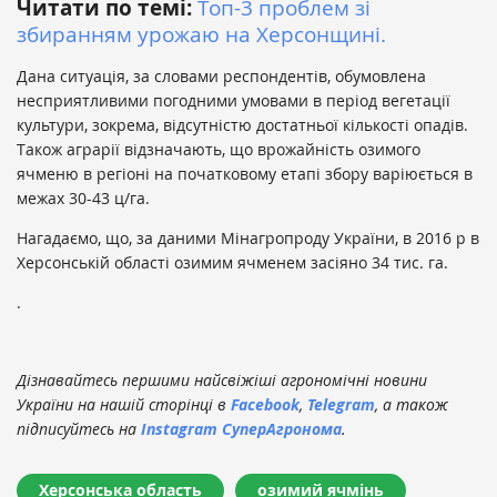
Читати по темі:
Топ-3 проблем зі
збиранням урожаю на Херсонщині.
Дана ситуація, за словами респондентів, обумовлена ​​
несприятливими погодними умовами в період вегетації
культури, зокрема, відсутністю достатньої кількості опадів.
Також аграрії відзначають, що врожайність озимого
ячменю в регіоні на початковому етапі збору варіюється в
межах 30-43 ц/га.
Нагадаємо, що, за даними Мінагропроду України, в 2016 р в
Херсонській області озимим ячменем засіяно 34 тис. га.
.
Дізнавайтесь першими найсвіжіші агрономічні новини
України на нашій сторінці в
Facebook
,
Telegram
, а також
підписуйтесь на
Instagram СуперАгронома
.
Херсонська область
озимий ячмінь