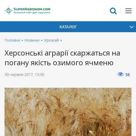
КАТАЛОГ
Головна
•
Новини
•
Урожай
•
Херсонські аграрії скаржаться на
погану якість озимого ячменю
30 червня 2017, 13:30
58