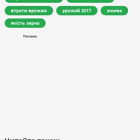
втрати врожаю
урожай 2017
жнива
якість зерна