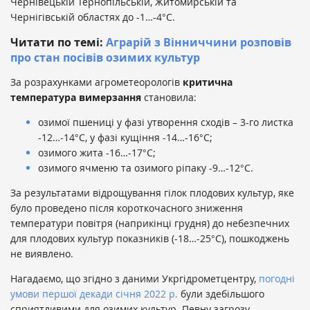
Чернівецькій Тернопільській, Житомирській та
Чернігівській областях до -1…-4°С.
Читати по темі:
Аграрій з Вінниччини розповів
про стан посівів озимих культур
За розрахунками агрометеорологів
критична
температура вимерзання
становила:
озимої пшениці у фазі утворення сходів – 3-го листка
-12…-14°С, у фазі кущіння -14…-16°С;
озимого жита -16…-17°С;
озимого ячменю та озимого ріпаку -9…-12°С.
За результатами відрощування гілок плодових культур, яке
було проведено після короткочасного зниження
температури повітря (наприкінці грудня) до небезпечних
для плодових культур показників (-18…-25°С), пошкоджень
не виявлено.
Нагадаємо, що згідно з даними Укргідрометцентру,
погодні
умови першої декади січня 2022 р.
були здебільшого
сприятливими для озимих культур. Певну загрозу