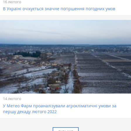
16 лютого
В Україні очікується значне погіршення погодних умов
14 лютого
У Метео Фарм проаналізували агрокліматичні умови за
першу декаду лютого 2022