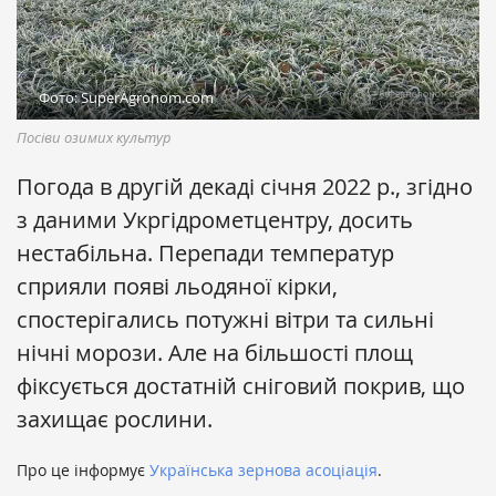
Фото: SuperAgronom.com
Посіви озимих культур
Погода в другій декаді січня 2022 р., згідно
з даними Укргідрометцентру, досить
нестабільна. Перепади температур
сприяли появі льодяної кірки,
спостерігались потужні вітри та сильні
нічні морози. Але на більшості площ
фіксується достатній сніговий покрив, що
захищає рослини.
Про це інформує
Українська зернова асоціація
.