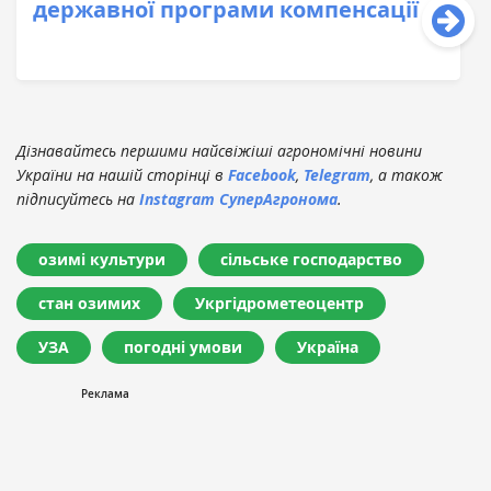
державної програми компенсації
Дізнавайтесь першими найсвіжіші агрономічні новини
України на нашій сторінці в
Facebook
,
Telegram
, а також
підписуйтесь на
Instagram СуперАгронома
.
озимі культури
сільське господарство
стан озимих
Укргідрометеоцентр
УЗА
погодні умови
Україна