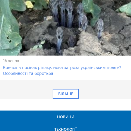
16 липня
Вовчок в посівах ріпаку: нова загроза українським полям?
Особливості та боротьба
БІЛЬШЕ
НОВИНИ
ТЕХНОЛОГІЇ