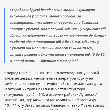
«Упродовж другої декади січня зимуючі культури
знаходилися у стані зимового спокою. За
спостереженнями агрометеорологів на багатьох
площах Сумської, Полтавської, місцями у Чернігівській
областях відмічалося утворення притертої до ґрунту
льодяної кірки товщиною від 2 до 14 мм, місцями у
Сумській та Полтавській областях — до 20 мм,
ступінь розповсюдження кірки становила від 10 до 90
% площі поля», — йдеться в матеріалі.
У період найбільш інтенсивного похолодання, у першій
половині декади, мінімальна температура ґрунту на
глибині залягання вузла кущіння (3 см) озимих культур та
багаторічних трав на більшій частині території
знижувалася до -5…-9°С, в окремих районах Луганської,
Полтавської, Черкаської та Миколаївської областей до
-10…-11°С, у Закарпатській, Львівській, Івано-Франківській,