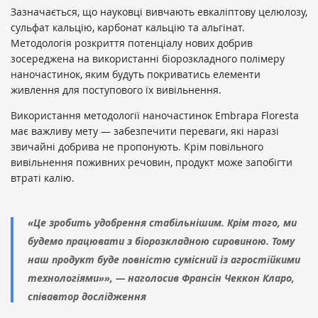
Зазначається, що науковці вивчають евкаліптову целюлозу,
сульфат кальцію, карбонат кальцію та альгінат.
Методологія розкриття потенціалу нових добрив
зосереджена на використанні біорозкладного полімеру
наночастинок, яким будуть покриватись елементи
живлення для поступового їх вивільнення.
Використання методології наночастинок Embrapa Floresta
має важливу мету — забезпечити переваги, які наразі
звичайні добрива не пропонують. Крім повільного
вивільнення поживних речовин, продукт може запобігти
втраті калію.
«Це зробить удобрення стабільнішим. Крім того, ми
будемо працювати з біорозкладною сировиною. Тому
наш продукт буде повністю сумісний із агростійкими
технологіями»», — наголосив Франсін Чеккон Кларо,
співавтор дослідження