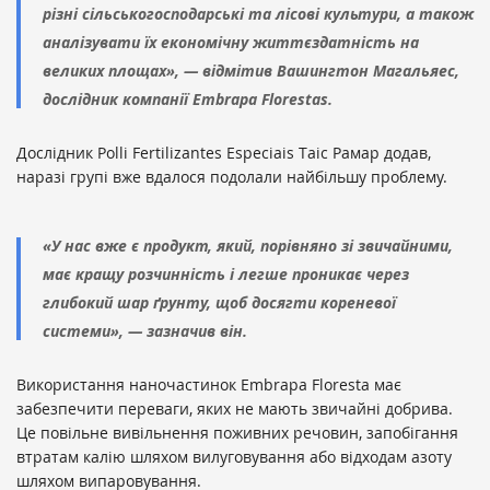
різні сільськогосподарські та лісові культури, а також
аналізувати їх економічну життєздатність на
великих площах», — відмітив Вашингтон Магальяес,
дослідник компанії Embrapa Florestas.
Дослідник Polli Fertilizantes Especiais Таіс Рамар додав,
наразі групі вже вдалося подолали найбільшу проблему.
«У нас вже є продукт, який, порівняно зі звичайними,
має кращу розчинність і легше проникає через
глибокий шар ґрунту, щоб досягти кореневої
системи», — зазначив він.
Використання наночастинок Embrapa Floresta має
забезпечити переваги, яких не мають звичайні добрива.
Це повільне вивільнення поживних речовин, запобігання
втратам калію шляхом вилуговування або відходам азоту
шляхом випаровування.