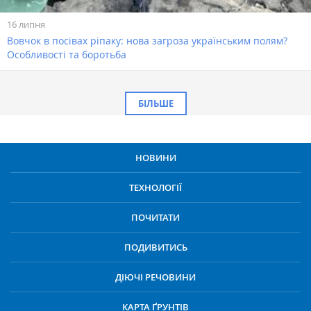
16 липня
Вовчок в посівах ріпаку: нова загроза українським полям?
Особливості та боротьба
БІЛЬШЕ
НОВИНИ
ТЕХНОЛОГІЇ
ПОЧИТАТИ
ПОДИВИТИСЬ
ДІЮЧІ РЕЧОВИНИ
КАРТА ҐРУНТІВ