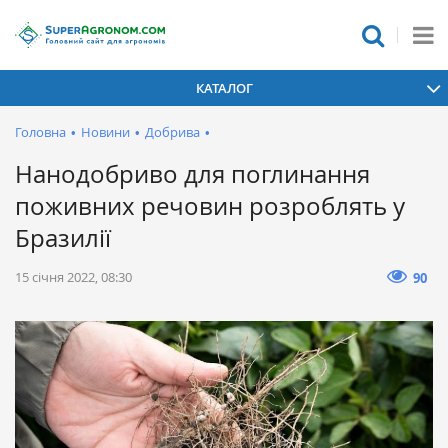
КАТАЛОГ
Головна
•
Новини
•
Добрива
•
Нанодобриво для поглинання
поживних речовин розроблять у
Бразилії
15 січня 2022, 08:30
90