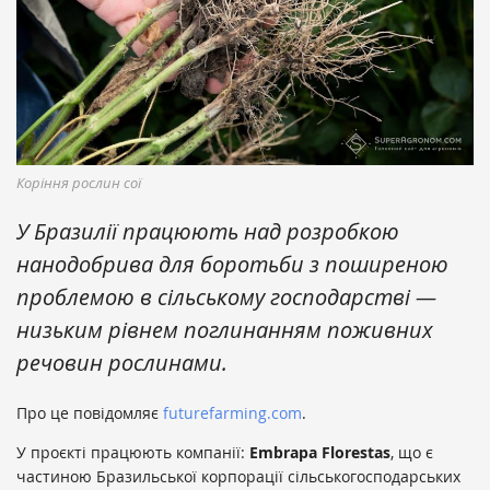
Коріння рослин сої
У Бразилії працюють над розробкою
нанодобрива для боротьби з поширеною
проблемою в сільському господарстві —
низьким рівнем поглинанням поживних
речовин рослинами.
Про це повідомляє
futurefarming.com
.
У проєкті працюють компанії:
Embrapa Florestas
, що є
частиною Бразильської корпорації сільськогосподарських