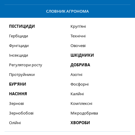
СЛОВНИК АГРОНОМА
ПЕСТИЦИДИ
Круп’яні
Гербіциди
Технічні
Фунгіциди
Овочеві
Інсекциди
ШКІДНИКИ
Регулятори росту
ДОБРИВА
Протруйники
Азотні
БУР’ЯНИ
Фосфорні
НАСІННЯ
Калійні
Зернові
Комплексні
Зернобобові
Мікродобрива
Олійні
ХВОРОБИ