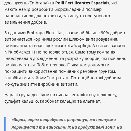
досліджень (Embrapa) та
Polli Fertilizantes Especiais
, які
мають намір розробити біорозкладний полімер
наночастинок для покриття, захисту та поступового
вивільнення добрив.
За даними Embrapa Florestas, зазвичай більше 90% добрив
витрачається корінням рослин шляхом випаровування,
вимивання та внаслідок низької абсорбції. А світові запаси
NPK обмежені і не поновлюються. Саме тому компанія
інвестувала в дослідження та розробку добрив, які повільно
вивільняються. Тобто технології, яка має допомогти
покращити використання поживних речовин ґрунтом,
запобігаючи зайвим їх втратам. Потенційно такі добрива
можуть знизити виробничі витрати.
Наразі група дослідників вивчає евкаліптову целюлозу,
сульфат кальцію, карбонат кальцію та альгінат.
«Зараз, окрім випробувань рецептур, ми плануємо
нарощувати та виносити їх на продуктивні зони, на