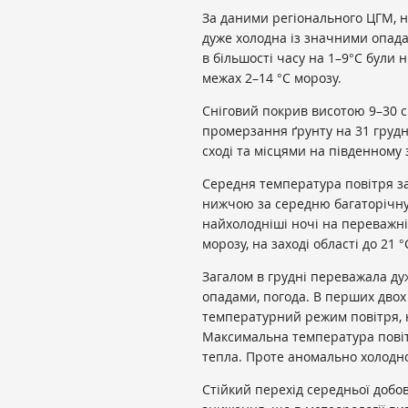
За даними регіонального ЦГМ, н
дуже холодна із значними опад
в більшості часу на 1–9°С були н
межах 2–14 °С морозу.
Сніговий покрив висотою 9–30 см
промерзання ґрунту на 31 грудн
сході та місцями на південному з
Середня температура повітря за
нижчою за середню багаторічну
найхолодніші ночі на переважні
морозу, на заході області до 21 °
Загалом в грудні переважала дуж
опадами, погода. В перших дво
температурний режим повітря, н
Максимальна температура повітр
тепла. Проте аномально холодно
Стійкий перехід середньої добов