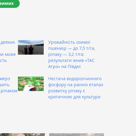
озимих
 деяких
Урожайність озимої
пшениці — до 7,5 т/га,
ни може
ріпаку — 3,2 т/га:
сть
результати жнив «ТАС
Агро» на Півдні
рмерз
Нестача водорозчинного
ьшить
фосфору на ранніх етапах
 ріпаком
розвитку ріпаку є
критичною для культури