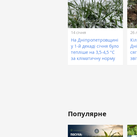
14 січня
26 
На Дніпропетровщині
Кіл
у 1-й декаді січня було
Дн
тепліше на 3,5-4,5 °С
сяг
за кліматичну норму
зві
Популярне