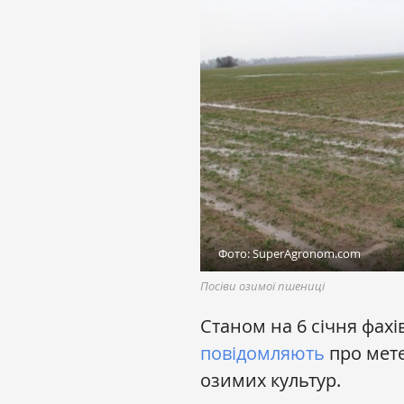
Фото: SuperAgronom.com
Посіви озимої пшениці
Станом на 6 січня фахі
повідомляють
про мете
озимих культур.