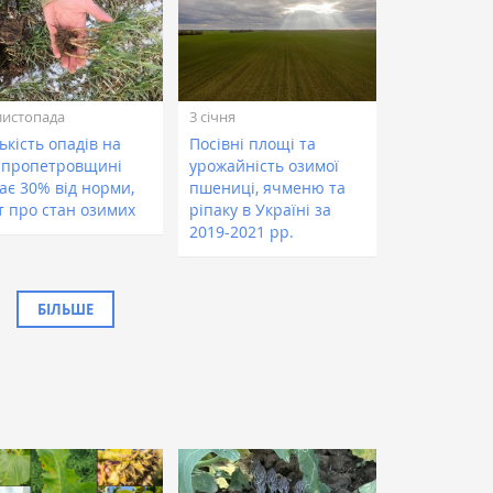
листопада
3 січня
ькість опадів на
Посівні площі та
іпропетровщині
урожайність озимої
ає 30% від норми,
пшениці, ячменю та
т про стан озимих
ріпаку в Україні за
2019-2021 рр.
БІЛЬШЕ