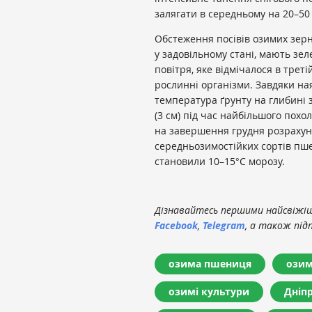
залягати в середньому на 20–50 
Обстеження посівів озимих зерн
у задовільному стані, мають з
повітря, яке відмічалося в трет
рослинні організми. Завдяки на
температура ґрунту на глибині 
(3 см) під час найбільшого похол
на завершення грудня розрахун
середньозимостійких сортів пше
становили 10–15°С морозу.
Дізнавайтесь першими найсвіжіші
Facebook
,
Telegram
, а також під
озима пшениця
озим
озимі культури
Дніп