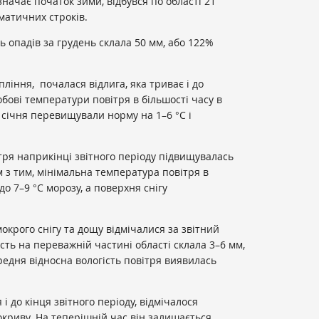
начає початок зими, відбувся по області 21
іматичних строків.
ть опадів за грудень склала 50 мм, або 122%
пління, почалася відлига, яка триває і до
бові температури повітря в більшості часу в
січня перевищували норму на 1–6 °С і
ря наприкінці звітного періоду підвищувалась
ом з тим, мінімальна температура повітря в
о 7–9 °С морозу, а поверхня снігу
мокрого снігу та дощу відмічалися за звітний
кість на переважній частині області склала 3–6 мм,
редня відносна вологість повітря виявилась
 і до кінця звітного періоду, відмічалося
окриву. На теперішній час він залишається