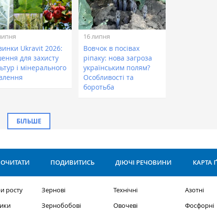
липня
16 липня
инки Ukravit 2026:
Вовчок в посівах
шення для захисту
ріпаку: нова загроза
ьтур і мінерального
українським полям?
влення
Особливості та
боротьба
БІЛЬШЕ
ОЧИТАТИ
ПОДИВИТИСЬ
ДІЮЧІ РЕЧОВИНИ
КАРТА 
и росту
Зернові
Технічні
Азотні
ики
Зернобобові
Овочеві
Фосфорні