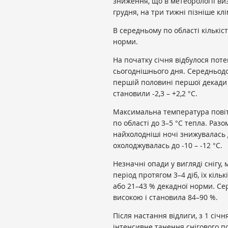
зниження, що в метеорології виз
грудня, на три тижні пізніше кл
В середньому по області кількіс
норми.
На початку січня відбулося поте
сьогоднішнього дня. Середньодо
першій половині першої декади 
становили -2,3 – +2,2 °С.
Максимальна температура повіт
по області до 3–5 °С тепла. Раз
найхолодніші ночі знижувалась д
охолоджувалась до -10 – -12 °С.
Незначні опади у вигляді снігу, 
період протягом 3–4 діб, їх кіль
або 21–43 % декадної норми. Се
високою і становила 84–90 %.
Після настання відлиги, з 1 січня
інтенсивне танення снігового п