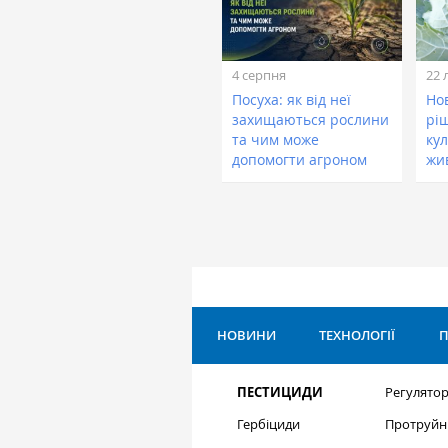
4 серпня
22 
Посуха: як від неї
Нов
захищаються рослини
рі
та чим може
кул
допомогти агроном
жи
НОВИНИ
ТЕХНОЛОГІЇ
П
ПЕСТИЦИДИ
Регулятор
Гербіциди
Протруйн