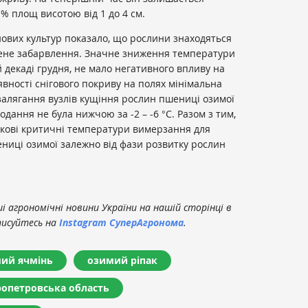
% площ висотою від 1 до 4 см.
ових культур показало, що рослини знаходяться
елене забарвлення. Значне зниження температури
ій декаді грудня, не мало негативного впливу на
явності снігового покриву на полях мінімальна
залягання вузлів кущіння рослин пшениці озимої
одання не була нижчою за -2 – -6 °С. Разом з тим,
кові критичні температури вимерзання для
ниці озимої залежно від фази розвитку рослин
 агрономічні новини України на нашій сторінці в
писуйтесь на
Instagram СуперАгронома
.
ий ячмінь
озимий ріпак
ропетровська область