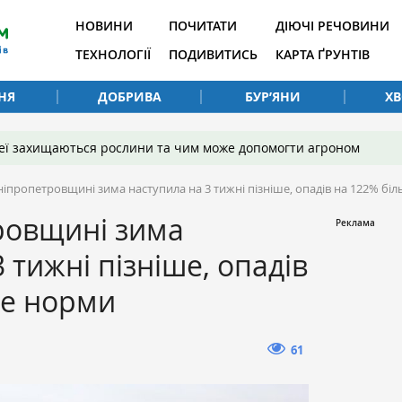
НОВИНИ
ПОЧИТАТИ
ДІЮЧІ РЕЧОВИНИ
ТЕХНОЛОГІЇ
ПОДИВИТИСЬ
КАРТА ҐРУНТІВ
НЯ
ДОБРИВА
БУР’ЯНИ
Х
 неї захищаються рослини та чим може допомогти агроном
ніпропетровщині зима наступила на 3 тижні пізніше, опадів на 122% б
ровщині зима
 тижні пізніше, опадів
ше норми
61