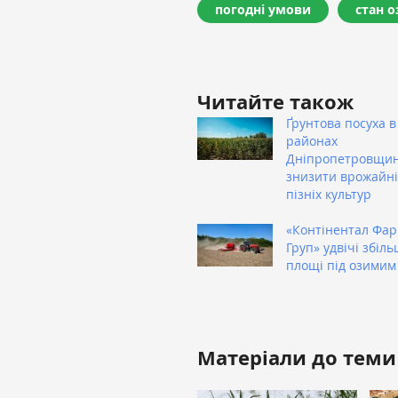
погодні умови
стан 
Читайте також
Ґрунтова посуха в
районах
Дніпропетровщи
знизити врожайні
пізніх культур
«Контінентал Фа
Груп» удвічі збіл
площі під озимим
Матеріали до теми