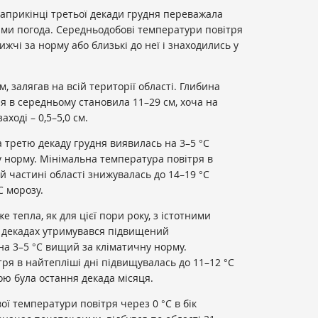
априкінці третьої декади грудня переважала
ами погода. Середньодобові температури повітря
ижчі за норму або близькі до неї і знаходились у
, залягав на всій території області. Глибина
я в середньому становила 11–29 см, хоча на
аході – 0,5–5,0 см.
 третю декаду грудня виявилась на 3–5 °С
 норму. Мінімальна температура повітря в
й частині області знижувалась до 14–19 °С
С морозу.
е тепла, як для цієї пори року, з істотними
х декадах утримувався підвищений
а 3–5 °С вищий за кліматичну норму.
я в найтепліші дні підвищувалась до 11–12 °С
ю була остання декада місяця.
ої температури повітря через 0 °С в бік