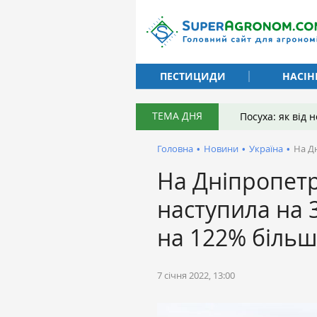
ПЕСТИЦИДИ
НАСІН
ТЕМА ДНЯ
Посуха: як від
Головна
•
Новини
•
Україна
•
На Д
На Дніпропет
наступила на 3
на 122% біль
7 січня 2022, 13:00