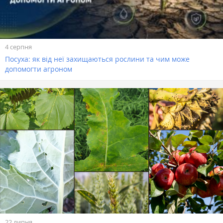
4 серпня
Посуха: як від неї захищаються рослини та чим може
допомогти агроном
22 липня