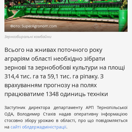
Фото: SuperAgronom.com
Зернозбиральні комбайни
Всього на жнивах поточного року
аграріям області необхідно зібрати
зернові та зернобобові культури на площі
314,4 тис. га та 59,1 тис. га ріпаку. З
врахуванням прогнозу на полях
працюватиме 1348 одиниць техніки
Заступник директора департаменту АРП Тернопільської
ОДА, Володимир Стахів надав оперативну інформацією
стосовно збору урожаю в області, про що повідомляється
на
сайті облдержадміністрації
.