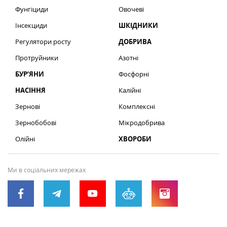
Фунгіциди
Овочеві
Інсекциди
ШКІДНИКИ
Регулятори росту
ДОБРИВА
Протруйники
Азотні
БУР’ЯНИ
Фосфорні
НАСІННЯ
Калійні
Зернові
Комплексні
Зернобобові
Мікродобрива
Олійні
ХВОРОБИ
Ми в соціальних мережах