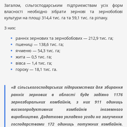
Загалом, сільгосподарським підприємствам усіх форм
власності необхідно зібрати зернові та зернобобові
культури на площі 314,4 тис. га та 59,1 тис. га ріпаку.
З них:
ранніх зернових та зернобобових — 212,9 тис. га;
пшениці — 138,6 тис. га;
ячменю — 54,3 тис. га;
жита — 0,5 тис. га;
вівса — 1,4 тис. га;
гороху — 18,1 тис. га.
«В сільськогосподарських підприємствах для збирання
ранніх зернових в області буде задіяно 1176
зернозбиральних комбайнів, з них 911 одиниць
високопродуктивних комбайнів іноземного
виробництва. Додатково укладено угоди на залучення
господарствами 172 одиниць потужних комбайнів.