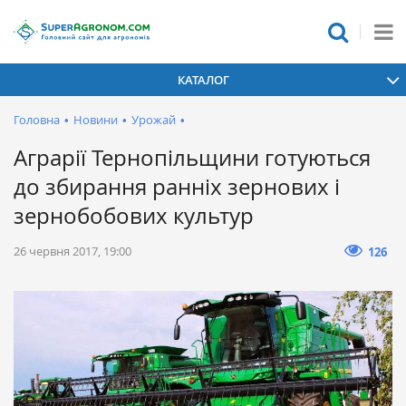
КАТАЛОГ
Головна
•
Новини
•
Урожай
•
Аграрії Тернопільщини готуються
до збирання ранніх зернових і
зернобобових культур
26 червня 2017, 19:00
126