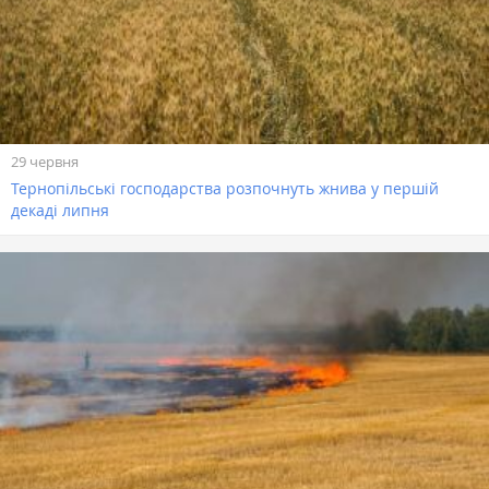
29 червня
Тернопільські господарства розпочнуть жнива у першій
декаді липня