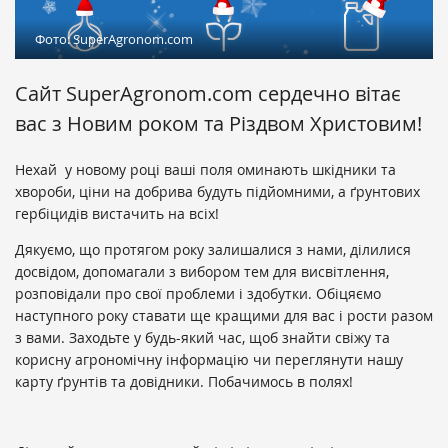
Фото: SuperAgronom.com
Сайт SuperAgronom.com сердечно вітає
вас з Новим роком та Різдвом Христовим!
Нехай у новому році ваші поля оминають шкідники та
хвороби, ціни на добрива будуть підйомними, а ґрунтових
гербіцидів вистачить на всіх!
Дякуємо, що протягом року залишалися з нами, ділилися
досвідом, допомагали з вибором тем для висвітлення,
розповідали про свої проблеми і здобутки. Обіцяємо
наступного року ставати ще кращими для вас і рости разом
з вами. Заходьте у будь-який час, щоб знайти свіжу та
корисну агрономічну інформацію чи переглянути нашу
карту ґрунтів та довідники. Побачимось в полях!