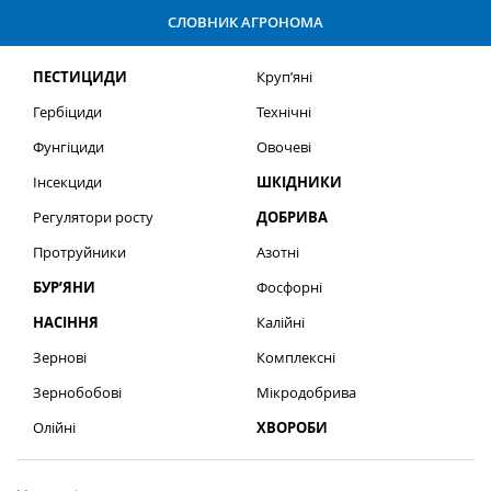
СЛОВНИК АГРОНОМА
ПЕСТИЦИДИ
Круп’яні
Гербіциди
Технічні
Фунгіциди
Овочеві
Інсекциди
ШКІДНИКИ
Регулятори росту
ДОБРИВА
Протруйники
Азотні
БУР’ЯНИ
Фосфорні
НАСІННЯ
Калійні
Зернові
Комплексні
Зернобобові
Мікродобрива
Олійні
ХВОРОБИ