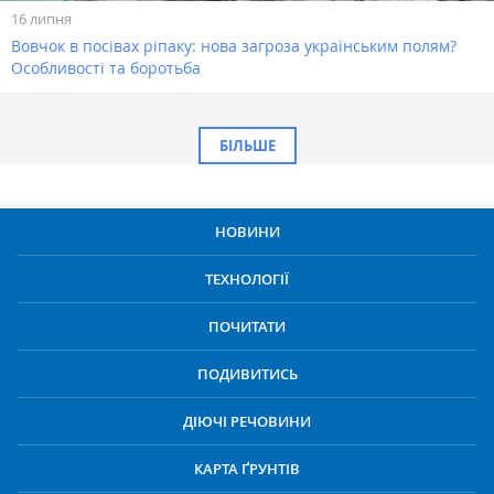
16 липня
Вовчок в посівах ріпаку: нова загроза українським полям?
Особливості та боротьба
БІЛЬШЕ
НОВИНИ
ТЕХНОЛОГІЇ
ПОЧИТАТИ
ПОДИВИТИСЬ
ДІЮЧІ РЕЧОВИНИ
КАРТА ҐРУНТІВ