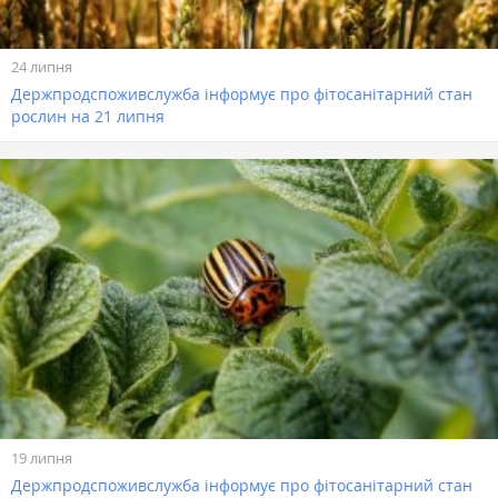
24 липня
Держпродспоживслужба інформує про фітосанітарний стан
рослин на 21 липня
19 липня
Держпродспоживслужба інформує про фітосанітарний стан