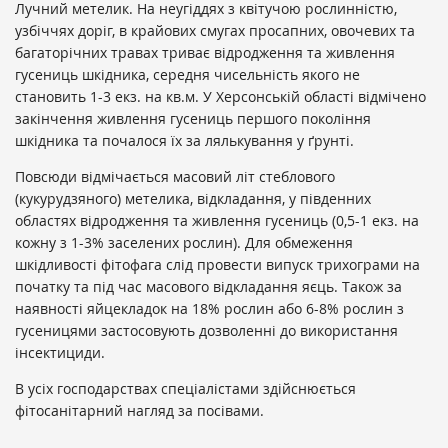
Лучний метелик. На неугіддях з квітучою рослинністю,
узбіччях доріг, в крайових смугах просапних, овочевих та
багаторічних травах триває відродження та живлення
гусениць шкідника, середня чисельність якого не
становить 1-3 екз. на кв.м. У Херсонській області відмічено
закінчення живлення гусениць першого покоління
шкідника та почалося їх за лялькування у ґрунті.
Повсюди відмічається масовий літ стеблового
(кукурудзяного) метелика, відкладання, у південних
областях відродження та живлення гусениць (0,5-1 екз. на
кожну з 1-3% заселених рослин). Для обмеження
шкідливості фітофага слід провести випуск трихограми на
початку та під час масового відкладання яєць. Також за
наявності яйцекладок на 18% рослин або 6-8% рослин з
гусеницями застосовують дозволенні до використання
інсектициди.
В усіх господарствах спеціалістами здійснюється
фітосанітарний нагляд за посівами.