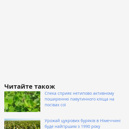
Читайте також
Спека сприяє нетипово активному
поширенню павутинного кліща на
посівах сої
Урожай цукрових буряків в Німеччині
буде найгіршим з 1990 року