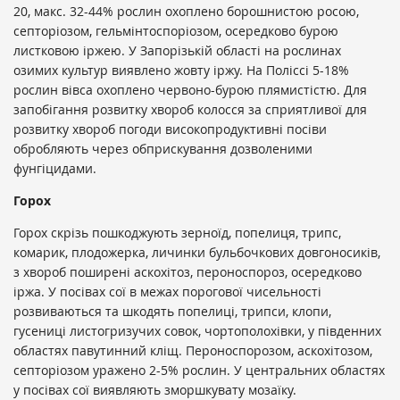
20, макс. 32-44% рослин охоплено борошнистою росою,
септоріозом, гельмінтоспоріозом, осередково бурою
листковою іржею. У Запорізькій області на рослинах
озимих культур виявлено жовту іржу. На Поліссі 5-18%
рослин вівса охоплено червоно-бурою плямистістю. Для
запобігання розвитку хвороб колосся за сприятливої для
розвитку хвороб погоди високопродуктивні посіви
обробляють через обприскування дозволеними
фунгіцидами.
Горох
Горох скрізь пошкоджують зерноїд, попелиця, трипс,
комарик, плодожерка, личинки бульбочкових довгоносиків,
з хвороб поширені аскохітоз, пероноспороз, осередково
іржа. У посівах сої в межах порогової чисельності
розвиваються та шкодять попелиці, трипси, клопи,
гусениці листогризучих совок, чортополохівки, у південних
областях павутинний кліщ. Пероноспорозом, аскохітозом,
септоріозом уражено 2-5% рослин. У центральних областях
у посівах сої виявляють зморшкувату мозаїку.