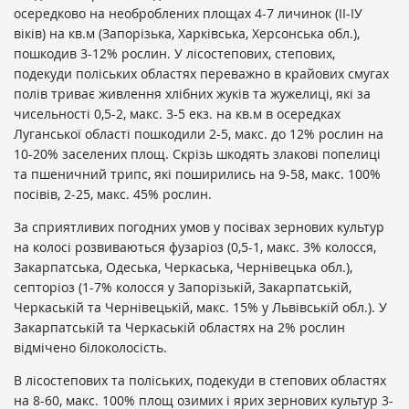
осередково на необроблених площах 4-7 личинок (ІІ-ІУ
віків) на кв.м (Запорізька, Харківська, Херсонська обл.),
пошкодив 3-12% рослин. У лісостепових, степових,
подекуди поліських областях переважно в крайових смугах
полів триває живлення хлібних жуків та жужелиці, які за
чисельності 0,5-2, макс. 3-5 екз. на кв.м в осередках
Луганської області пошкодили 2-5, макс. до 12% рослин на
10-20% заселених площ. Скрізь шкодять злакові попелиці
та пшеничний трипс, які поширились на 9-58, макс. 100%
посівів, 2-25, макс. 45% рослин.
За сприятливих погодних умов у посівах зернових культур
на колосі розвиваються фузаріоз (0,5-1, макс. 3% колосся,
Закарпатська, Одеська, Черкаська, Чернівецька обл.),
септоріоз (1-7% колосся у Запорізькій, Закарпатській,
Черкаській та Чернівецькій, макс. 15% у Львівській обл.). У
Закарпатській та Черкаській областях на 2% рослин
відмічено білоколосість.
В лісостепових та поліських, подекуди в степових областях
на 8-60, макс. 100% площ озимих і ярих зернових культур 3-