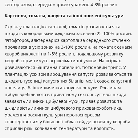
септоріозом, осередком іржею уражено 4-8% рослин.
Картопля, томати, капуста та інші овочеві культури
Скрізь у плантаціях картоплі, томатів розвивається та
шкодить колорадський жук, яким заселено 25-100% рослин.
Фітофтороз, альтернаріоз картоплі за середнього ступеню
проявився в усіх зонах на 3-10% рослин, на томатах ознаки
хвороб виявлені на 1-5% рослин, подальшому розвитку
хвороб сприятимуть агрокліматичні умови. На огірках
розвиваються баштанна попелиця, тютюновий трипс. У
плантаціях усіх зон вирощування капусти розвиваються та
шкодять гусениці капустяних біланів, молі, совок, капустяні
попелиця, блішки личинки капустяної мухи. Рослинам
цибулі здебільшого в приватному секторі суттєвої шкоди
завдають личинки цибулевої мухи, триває розвиток та
шкідливість личинок цибулевого прихованохоботника.
Ураження рослин культури пероноспорозом
спостерігається у більшості областей, де розвитку хвороби
сприяли різкі коливання температури та вологість.