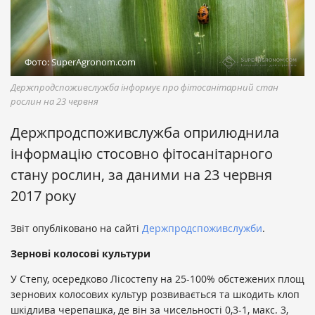
Фото: SuperAgronom.com
Держпродспоживслужба інформує про фітосанітарний стан
рослин на 23 червня
Держпродспоживслужба оприлюднила
інформацію стосовно фітосанітарного
стану рослин, за даними на 23 червня
2017 року
Звіт опубліковано на сайті
Держпродспоживслужби
.
Зернові колосові культури
У Степу, осередково Лісостепу на 25-100% обстежених площ
зернових колосових культур розвивається та шкодить клоп
шкідлива черепашка, де він за чисельності 0,3-1, макс. 3,