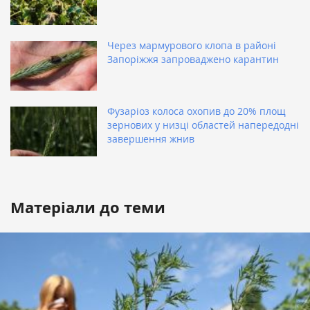
Через мармурового клопа в районі
Запоріжжя запроваджено карантин
Фузаріоз колоса охопив до 20% площ
зернових у низці областей напередодні
завершення жнив
Матеріали до теми