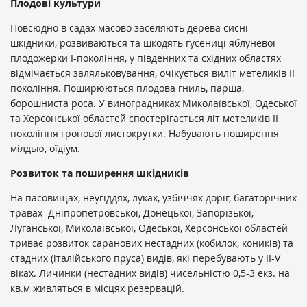
Плодові культури
Повсюдно в садах масово заселяють дерева сисні
шкідники, розвиваються та шкодять гусениці яблуневої
плодожерки І-покоління, у південних та східних областях
відмічається заляльковування, очікується виліт метеликів ІІ
покоління. Поширюються плодова гниль, парша,
борошниста роса. У виноградниках Миколаївської, Одеської
та Херсонської областей спостерігається літ метеликів ІІ
покоління гронової листокрутки. Набувають поширення
мілдью, оїдіум.
Розвиток та поширення шкідників
На пасовищах, неугіддях, луках, узбіччях доріг, багаторічних
травах Дніпропетровської, Донецької, Запорізької,
Луганської, Миколаївської, Одеської, Херсонської областей
триває розвиток саранових нестадних (кобилок, коників) та
стадних (італійського пруса) видів, які перебувають у ІІ-V
віках. Личинки (нестадних видів) чисельністю 0,5-3 екз. на
кв.м живляться в місцях резервацій.