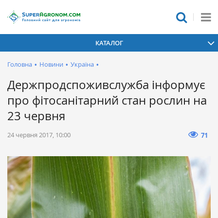
КАТАЛОГ
Головна
•
Новини
•
Україна
•
Держпродспоживслужба інформує
про фітосанітарний стан рослин на
23 червня
24 червня 2017, 10:00
71