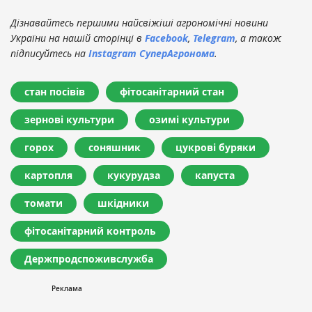
Дізнавайтесь першими найсвіжіші агрономічні новини
України на нашій сторінці в
Facebook
,
Telegram
, а також
підписуйтесь на
Instagram СуперАгронома
.
стан посівів
фітосанітарний стан
зернові культури
озимі культури
горох
соняшник
цукрові буряки
картопля
кукурудза
капуста
томати
шкідники
фітосанітарний контроль
Держпродспоживслужба