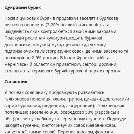
Цукровий буряк
Посіви цукрових буряків продовжує заселяти бурякова
листкова попелиця (2-20% рослин), чисельність та
шкідливість яких контролюється захисними заходами.
Подекуди рослинам культури шкодять бурякові
довгоносики, мінуюча муха, щитоноски, гусениці
підгризаючих та листогризучих совок, де ними заселено та
пошкоджено 2-5% рослин. В Івано-Франківській та
Чернігівській областях у приватному секторі рослини
столового та кормового буряків уражені церкоспорозом.
Соняшник
У посівах соняшнику продовжують розвиватись
геліхризова попелиця, клопи, трипси, цикадки, довгоносики
(сірий буряковий, південний, люцерновий). Геліхризовою
попелицею заселено 8-30, осередково 50% (Херсонська
обл.) рослин у слабкому та середньому ступенях. Подекуди
шкодять гусениці листогризучих совок (бавовникової,
капустяної, гамми совок). Переноспорозом, фомозом,