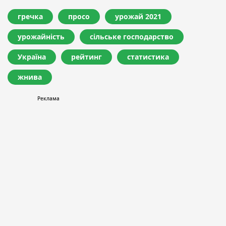
гречка
просо
урожай 2021
урожайність
сільське господарство
Україна
рейтинг
статистика
жнива