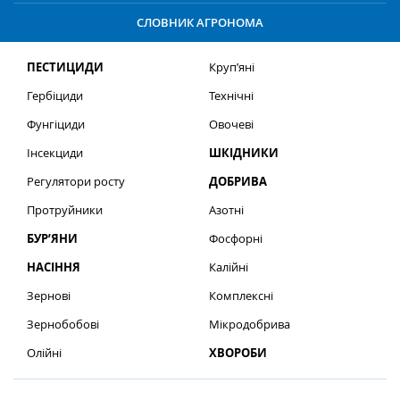
СЛОВНИК АГРОНОМА
ПЕСТИЦИДИ
Круп’яні
Гербіциди
Технічні
Фунгіциди
Овочеві
Інсекциди
ШКІДНИКИ
Регулятори росту
ДОБРИВА
Протруйники
Азотні
БУР’ЯНИ
Фосфорні
НАСІННЯ
Калійні
Зернові
Комплексні
Зернобобові
Мікродобрива
Олійні
ХВОРОБИ