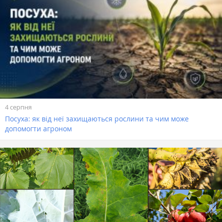
4 серпня
Посуха: як від неї захищаються рослини та чим може
допомогти агроном