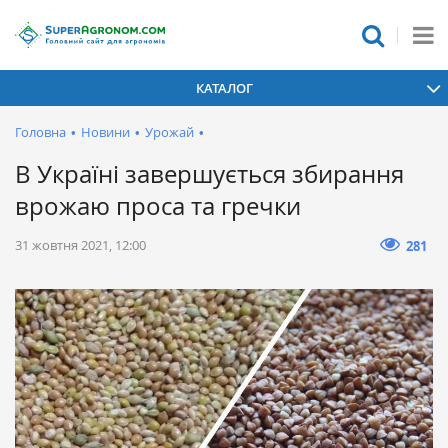
КАТАЛОГ
Головна
•
Новини
•
Урожай
•
В Україні завершується збирання
врожаю проса та гречки
31 жовтня 2021, 12:00
281