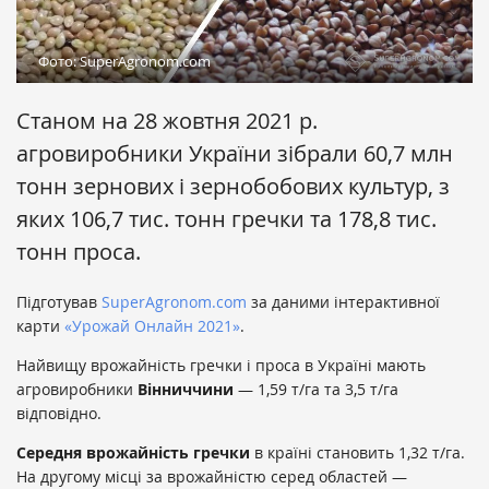
Фото: SuperAgronom.com
Станом на 28 жовтня 2021 р.
агровиробники України зібрали 60,7 млн
тонн зернових і зернобобових культур, з
яких 106,7 тис. тонн гречки та 178,8 тис.
тонн проса.
Підготував
SuperAgronom.com
за даними інтерактивної
карти
«Урожай Онлайн 2021»
.
Найвищу врожайність гречки і проса в Україні мають
агровиробники
Вінниччини
— 1,59 т/га та 3,5 т/га
відповідно.
Середня врожайність гречки
в країні становить 1,32 т/га.
На другому місці за врожайністю серед областей —