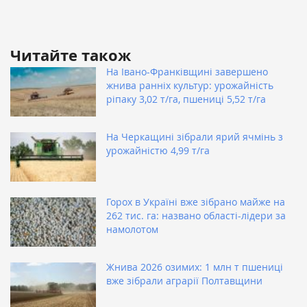
Читайте також
На Івано-Франківщині завершено
жнива ранніх культур: урожайність
ріпаку 3,02 т/га, пшениці 5,52 т/га
На Черкащині зібрали ярий ячмінь з
урожайністю 4,99 т/га
Горох в Україні вже зібрано майже на
262 тис. га: названо області-лідери за
намолотом
Жнива 2026 озимих: 1 млн т пшениці
вже зібрали аграрії Полтавщини