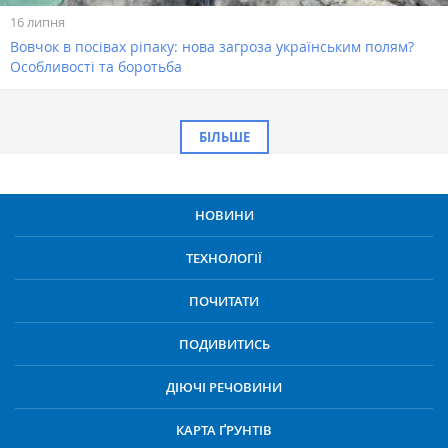
16 липня
Вовчок в посівах ріпаку: нова загроза українським полям?
Особливості та боротьба
БІЛЬШЕ
НОВИНИ
ТЕХНОЛОГІЇ
ПОЧИТАТИ
ПОДИВИТИСЬ
ДІЮЧІ РЕЧОВИНИ
КАРТА ҐРУНТІВ