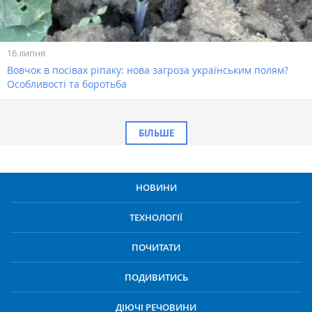
16 липня
Вовчок в посівах ріпаку: нова загроза українським полям?
Особливості та боротьба
БІЛЬШЕ
НОВИНИ
ТЕХНОЛОГІЇ
ПОЧИТАТИ
ПОДИВИТИСЬ
ДІЮЧІ РЕЧОВИНИ