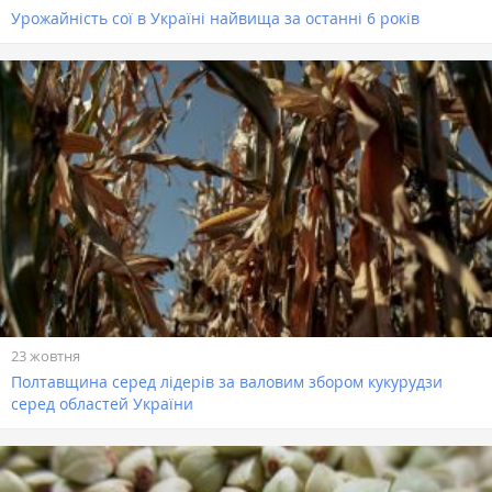
Урожайність сої в Україні найвища за останні 6 років
23 жовтня
Полтавщина серед лідерів за валовим збором кукурудзи
серед областей України