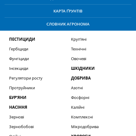
КАРТА ҐРУНТІВ
СЛОВНИК АГРОНОМА
ПЕСТИЦИДИ
Круп’яні
Гербіциди
Технічні
Фунгіциди
Овочеві
Інсекциди
ШКІДНИКИ
Регулятори росту
ДОБРИВА
Протруйники
Азотні
БУР’ЯНИ
Фосфорні
НАСІННЯ
Калійні
Зернові
Комплексні
Зернобобові
Мікродобрива