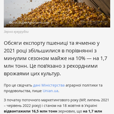
Фото: SuperAgronom.com
Зерно кукурудзи
Обсяги експорту пшениці та ячменю у
2021 році збільшилися в порівнянні з
минулим сезоном майже на 10% — на 1,7
млн тонн. Це пов’язано з рекордними
врожаями цих культур.
Про це свідчать
дані Міністерства
аграрної політики та
продовольства, пише
Unian.ua
.
З початку поточного маркетингового року (МР, липень 2021
– червень 2022 року) і станом на 18 жовтня в Україні
відвантажили 16,5 млн тонн
зернових, що
на 1,7 млн