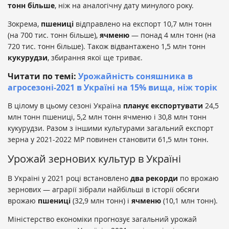
тонн більше
, ніж на аналогічну дату минулого року.
Зокрема,
пшениці
відправлено на експорт 10,7 млн тонн
(на 700 тис. тонн більше),
ячменю
— понад 4 млн тонн (на
720 тис. тонн більше). Також відвантажено 1,5 млн тонн
кукурудзи
, збирання якої ще триває.
Читати по темі:
Урожайність соняшника в
агросезоні-2021 в Україні на 15% вища, ніж торік
В цілому в цьому сезоні Україна
планує
експортувати
24,5
млн тонн пшениці, 5,2 млн тонн ячменю і 30,8 млн тонн
кукурудзи. Разом з іншими культурами загальний експорт
зерна у 2021-2022 МР повинен становити 61,5 млн тонн.
Урожай зернових культур в Україні
В Україні у 2021 році встановлено
два рекорди
по врожаю
зернових — аграрії зібрали найбільші в історії обсяги
врожаю
пшениці
(32,9 млн тонн) і
ячменю
(10,1 млн тонн).
Міністерство економіки прогнозує загальний урожай