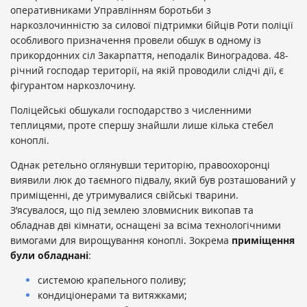
оперативниками Управлінням боротьби з
наркозлочинністю за силової підтримки бійців Роти поліції
особливого призначення провели обшук в одному із
прикордонних сіл Закарпаття, неподалік Виноградова. 48-
річний господар території, на якій проводили слідчі дії, є
фігурантом наркозлочину.
Поліцейські обшукали господарство з численними
теплицями, проте спершу знайшли лише кілька стебел
коноплі.
Однак ретельно оглянувши територію, правоохоронці
виявили люк до таємного підвалу, який був розташований у
приміщенні, де утримувалися свійські тварини.
З’ясувалося, що під землею зловмисник викопав та
обладнав дві кімнати, оснащені за всіма технологічними
вимогами для вирощування коноплі. Зокрема
приміщення
були обладнані
:
системою крапельного поливу;
кондиціонерами та витяжками;