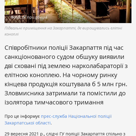
Фото: zk.npu.gov.ua
Підвальні приміщення на Закарпатті, де вирощувались елітні
коноплі
Співробітники поліції Закарпаття під час
санкціонованого судом обшуку виявили
дві сховані під землею нарколабараторії з
елітною коноплею. На чорному ринку
кінцева продукція коштувала б 5 млн грн.
Зловмисника затримали та помістили до
ізолятора тимчасового тримання
Про це інформує
прес-служба Національної поліції
Закарпатської області
.
29 вересня 2021 р., слідчі ГУ поліції Закарпаття спільно з