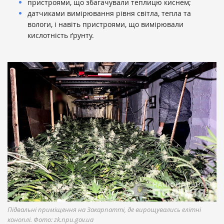
пристроями, що збагачували теплицю киснем;
датчиками вимірювання рівня світла, тепла та
вологи, і навіть пристроями, що вимірювали
кислотність ґрунту.
Підвальні приміщення на Закарпатті, де вирощувались елітні
коноплі. Фото: zk.npu.gov.ua