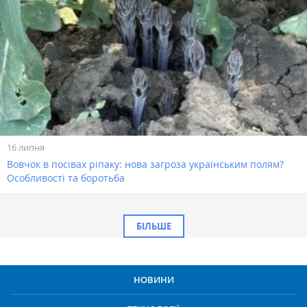
16 липня
Вовчок в посівах ріпаку: нова загроза українським полям?
Особливості та боротьба
БІЛЬШЕ
НОВИНИ