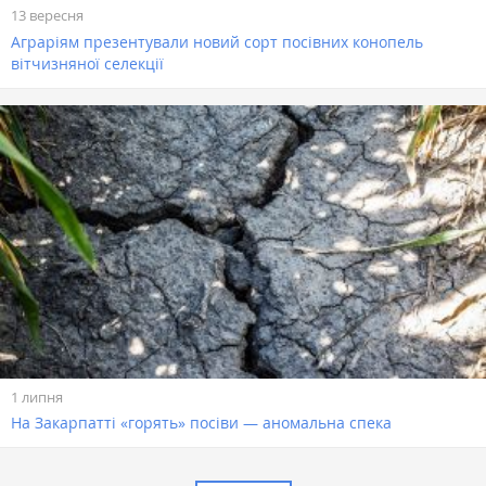
13 вересня
Аграріям презентували новий сорт посівних конопель
вітчизняної селекції
1 липня
На Закарпатті «горять» посіви — аномальна спека