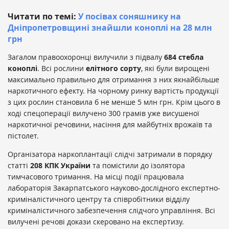
Читати по темі:
У посівах соняшнику на
Дніпропетровщині знайшли коноплі на 28 млн
грн
Загалом правоохоронці вилучили з підвалу
684 стебла
коноплі
. Всі рослини
елітного сорту
, які були вирощені
максимально правильно для отримання з них якнайбільше
наркотичного ефекту. На чорному ринку вартість продукції
з цих рослин становила б не менше 5 млн грн. Крім цього в
ході спецоперації вилучено 300 грамів уже висушеної
наркотичної речовини, насіння для майбутніх врожаїв та
пістолет.
Організатора наркоплантації слідчі затримали в порядку
статті
208 КПК України
та помістили до ізолятора
тимчасового тримання. На місці події працювала
лабораторія Закарпатського науково-дослідного експертно-
криміналістичного центру та співробітники відділу
криміналістичного забезпечення слідчого управління. Всі
вилучені речові докази скеровано на експертизу.