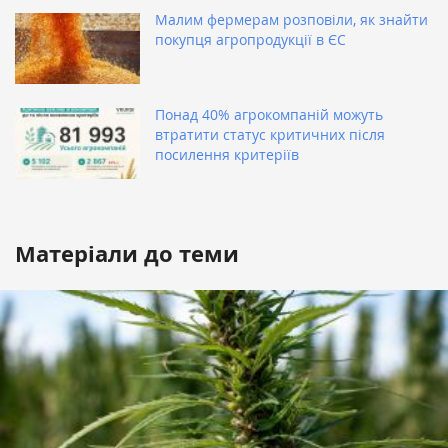
Малим фермерам розповіли, як знайти
покупця агропродукції в ЄС
Понад 40% агрокомпаній можуть
втратити статус критичних після
посилення критеріїв
Матеріали до теми