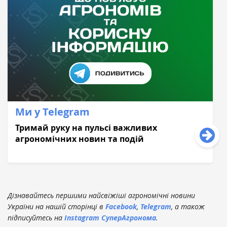
Ми у Telegram
Тримай руку на пульсі важливих
агрономічних новин та подій
Дізнавайтесь першими найсвіжіші агрономічні новини
України на нашій сторінці в
Facebook
,
Telegram
, а також
підписуйтесь на
Instagram СуперАгронома
.