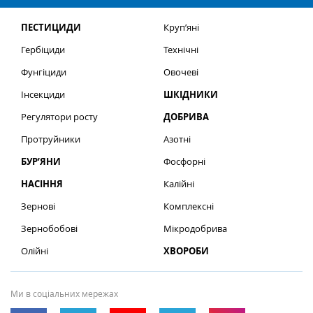
ПЕСТИЦИДИ
Круп’яні
Гербіциди
Технічні
Фунгіциди
Овочеві
Інсекциди
ШКІДНИКИ
Регулятори росту
ДОБРИВА
Протруйники
Азотні
БУР’ЯНИ
Фосфорні
НАСІННЯ
Калійні
Зернові
Комплексні
Зернобобові
Мікродобрива
Олійні
ХВОРОБИ
Ми в соціальних мережах