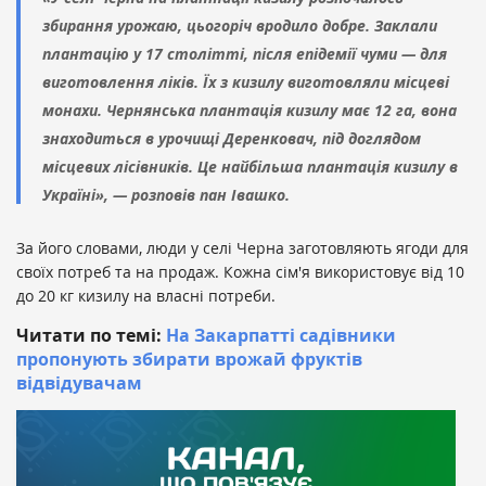
збирання урожаю, цьогоріч вродило добре. Заклали
плантацію у 17 столітті, після епідемії чуми — для
виготовлення ліків. Їх з кизилу виготовляли місцеві
монахи. Чернянська плантація кизилу має 12 га, вона
знаходиться в урочищі Деренковач, під доглядом
місцевих лісівників. Це найбільша плантація кизилу в
Україні», — розповів пан Івашко.
За його словами, люди у селі Черна заготовляють ягоди для
своїх потреб та на продаж. Кожна сім'я використовує від 10
до 20 кг кизилу на власні потреби.
Читати по темі:
На Закарпатті садівники
пропонують збирати врожай фруктів
відвідувачам