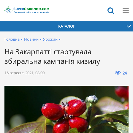
КАТАЛОГ
Головна
•
Новини
•
Урожай
•
На Закарпатті стартувала
збиральна кампанія кизилу
16 вересня 2021, 08:00
24