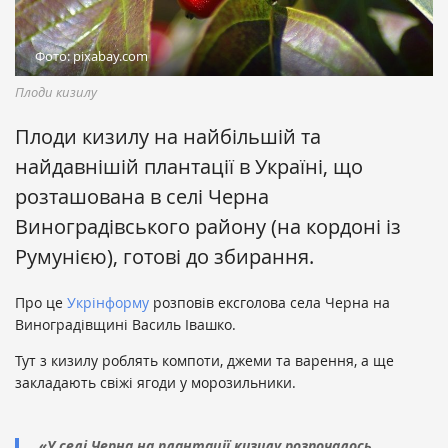
Фото: pixabay.com
Плоди кизилу
Плоди кизилу на найбільшій та
найдавнішій плантації в Україні, що
розташована в селі Черна
Виноградівського району (на кордоні із
Румунією), готові до збирання.
Про це
Укрінформу
розповів ексголова села Черна на
Виноградівщині Василь Івашко.
Тут з кизилу роблять компоти, джеми та варення, а ще
закладають свіжі ягоди у морозильники.
«У селі Черна на плантації кизилу розпочалось