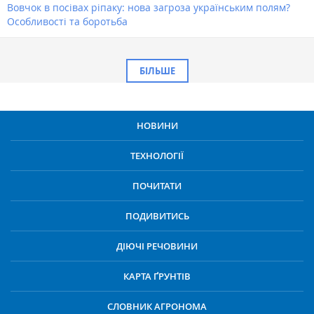
Вовчок в посівах ріпаку: нова загроза українським полям?
Особливості та боротьба
БІЛЬШЕ
НОВИНИ
ТЕХНОЛОГІЇ
ПОЧИТАТИ
ПОДИВИТИСЬ
ДІЮЧІ РЕЧОВИНИ
КАРТА ҐРУНТІВ
СЛОВНИК АГРОНОМА