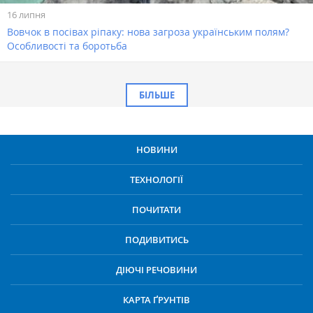
16 липня
Вовчок в посівах ріпаку: нова загроза українським полям?
Особливості та боротьба
БІЛЬШЕ
НОВИНИ
ТЕХНОЛОГІЇ
ПОЧИТАТИ
ПОДИВИТИСЬ
ДІЮЧІ РЕЧОВИНИ
КАРТА ҐРУНТІВ