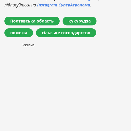
підписуйтесь на
Instagram СуперАгронома
.
Полтавська область
кукурудза
пожежа
сільське господарство