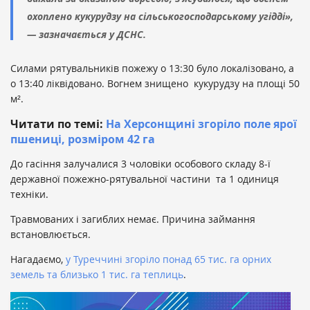
охоплено кукурудзу на сільськогосподарському угідді»,
— зазначається у ДСНС.
Силами рятувальників пожежу о 13:30 було локалізовано, а
о 13:40 ліквідовано. Вогнем знищено кукурудзу на площі 50
м².
Читати по темі:
На Херсонщині згоріло поле ярої
пшениці, розміром 42 га
До гасіння залучалися 3 чоловіки особового складу 8-ї
державної пожежно-рятувальної частини та 1 одиниця
техніки.
Травмованих і загиблих немає. Причина займання
встановлюється.
Нагадаємо,
у Туреччині згоріло понад 65 тис. га орних
земель та близько 1 тис. га теплиць
.