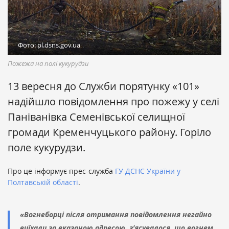
Фото: pl.dsns.gov.ua
Пожежа на полі кукурудзи
13 вересня до Служби порятунку «101»
надійшло повідомлення про пожежу у селі
Паніванівка Семенівської селищної
громади Кременчуцького району. Горіло
поле кукурудзи.
Про це інформує прес-служба
ГУ ДСНС України у
Полтавській області
.
«Вогнеборці після отримання повідомлення негайно
виїхали за вказаною адресою, з’ясувалося, що вогнем