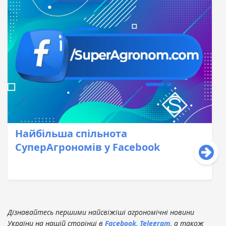
Найбільша спільнота
СуперАгрономів у Facebook
Дізнавайтесь першими найсвіжіші агрономічні новини
України на нашій сторінці в
Facebook
,
Telegram
, а також