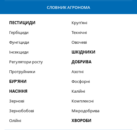
СЛОВНИК АГРОНОМА
ПЕСТИЦИДИ
Круп’яні
Гербіциди
Технічні
Фунгіциди
Овочеві
Інсекциди
ШКІДНИКИ
Регулятори росту
ДОБРИВА
Протруйники
Азотні
БУР’ЯНИ
Фосфорні
НАСІННЯ
Калійні
Зернові
Комплексні
Зернобобові
Мікродобрива
Олійні
ХВОРОБИ