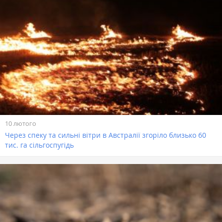
10 лютого
Через спеку та сильні вітри в Австралії згоріло близько 60
тис. га сільгоспугідь