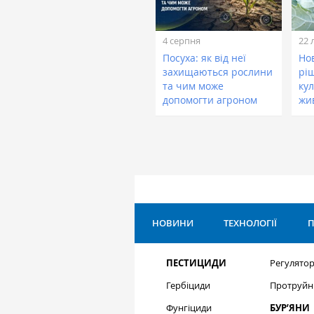
4 серпня
22 
Посуха: як від неї
Нов
захищаються рослини
рі
та чим може
кул
допомогти агроном
жи
НОВИНИ
ТЕХНОЛОГІЇ
П
ПЕСТИЦИДИ
Регулятор
Гербіциди
Протруйн
Фунгіциди
БУР’ЯНИ