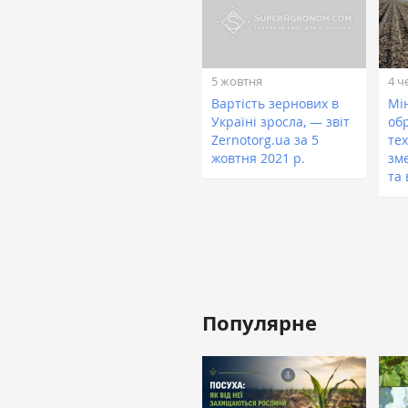
5 жовтня
4 ч
Вартість зернових в
Мі
Україні зросла, — звіт
обр
Zernotorg.ua за 5
тех
жовтня 2021 р.
зм
та 
Популярне