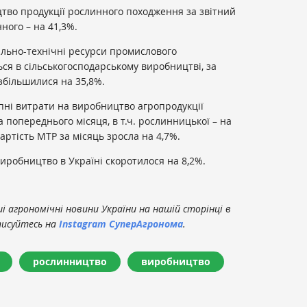
тво продукції рослинного походження за звітний
ного – на 41,3%.
ально-технічні ресурси промислового
я в сільськогосподарському виробництві, за
збільшилися на 35,8%.
ипні витрати на виробництво агропродукції
 попереднього місяця, в т.ч. рослинницької – на
Вартість МТР за місяць зросла на 4,7%.
виробництво в Україні скоротилося на 8,2%.
 агрономічні новини України на нашій сторінці в
писуйтесь на
Instagram СуперАгронома
.
рослинництво
виробництво