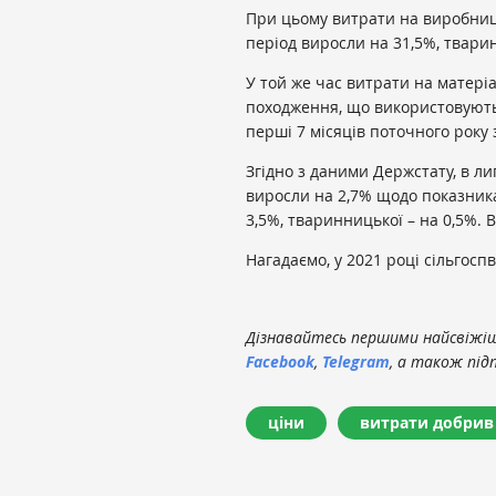
При цьому витрати на виробниц
період виросли на 31,5%, тварин
У той же час витрати на матері
походження, що використовуютьс
перші 7 місяців поточного року 
Згідно з даними Держстату, в л
виросли на 2,7% щодо показника
3,5%, тваринницької – на 0,5%. 
Нагадаємо, у 2021 році сільгосп
Дізнавайтесь першими найсвіжіші
Facebook
,
Telegram
, а також під
ціни
витрати добрив