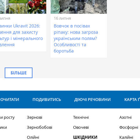
липня
16 липня
инки Ukravit 2026:
Вовчок в посівах
шення для захисту
ріпаку: нова загроза
ьтур і мінерального
українським полям?
влення
Особливості та
боротьба
БІЛЬШЕ
ОЧИТАТИ
ПОДИВИТИСЬ
ДІЮЧІ РЕЧОВИНИ
КАРТА 
и росту
Зернові
Технічні
Азотні
ики
Зернобобові
Овочеві
Фосфорні
Олійні
ШКІДНИКИ
Калійні