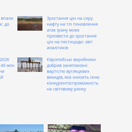
 впали
Зростання цін на сиру
к: до
нафту на тлі поновлення
атак Ірану може
призвести до зростання
цін на пестициди: звіт
аналітиків
 2026
Європейські виробники
 40 млн
добрив занепокоєні
їни
вартістю вуглецевих
ий
викидів, яка знизить їхню
конкурентоспроможність
на світовому ринку