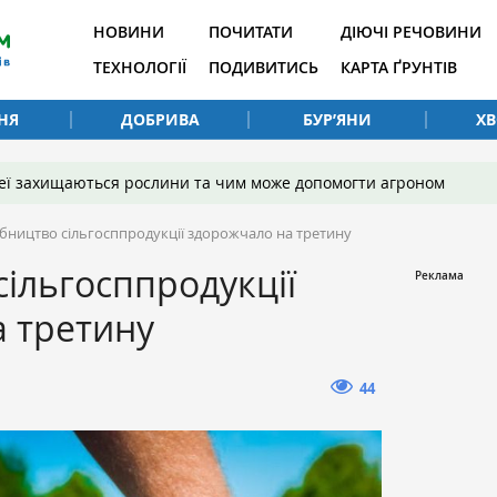
НОВИНИ
ПОЧИТАТИ
ДІЮЧІ РЕЧОВИНИ
ТЕХНОЛОГІЇ
ПОДИВИТИСЬ
КАРТА ҐРУНТІВ
НЯ
ДОБРИВА
БУР’ЯНИ
Х
 неї захищаються рослини та чим може допомогти агроном
бництво сільгосппродукції здорожчало на третину
ільгосппродукції
 третину
44