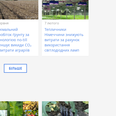
ервня
7 лютого
німальний
Тепличники
обіток ґрунту за
Німеччини знижують
нологією no-till
витрати за рахунок
еншує викиди CO₂
використання
витрати аграріїв
світлодіодних ламп
БІЛЬШЕ