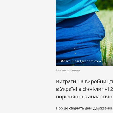
Фото: SuperAgronom.com
Посіви пшениці
Витрати на виробництв
в Україні в січні-липні
порівнянні з аналогіч
Про це свідчать дані Державної