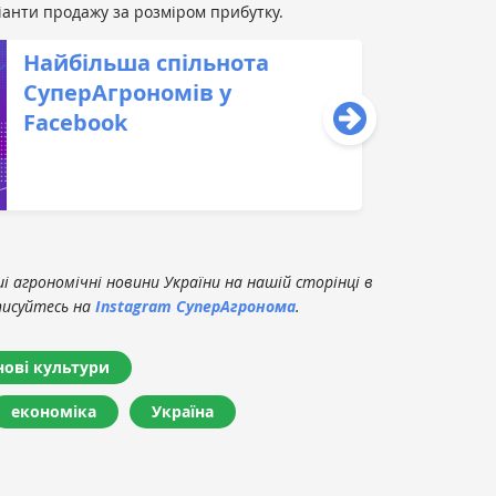
ріанти продажу за розміром прибутку.
Найбільша спільнота
СуперАгрономів у
Facebook
 агрономічні новини України на нашій сторінці в
писуйтесь на
Instagram СуперАгронома
.
нові культури
економіка
Україна