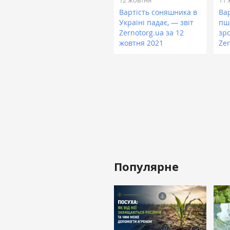
Вартість соняшника в
Вар
Україні падає, — звіт
пш
Zernotorg.ua за 12
зро
жовтня 2021
Zer
Популярне