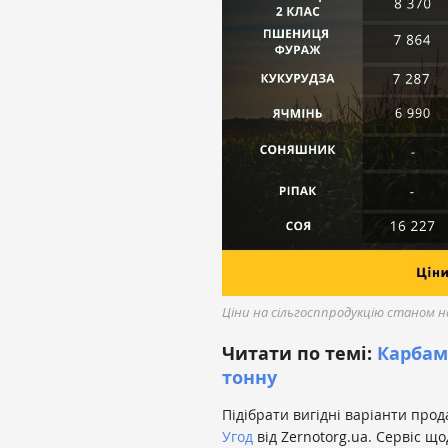
Ціни на сільгосппродукцію станом н
Читати по темі:
Карбам
тонну
Підібрати вигідні варіанти про
Угод
від Zernotorg.ua. Сервіс щ