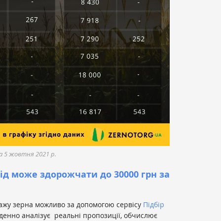
а 5 жовтня 2021 р.
ід може здорожчати до 30000 грн за
дажу зерна можливо за допомогою сервісу
Підбір
оденно аналізує реальні пропозиції, обчислює