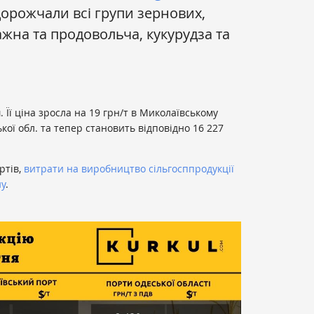
дорожчали всі групи зернових,
на та продовольча, кукурудза та
я
. Її ціна зросла на 19 грн/т в Миколаївському
ької обл. та тепер становить відповідно 16 227
ртів,
витрати на виробництво сільгосппродукції
ну
.