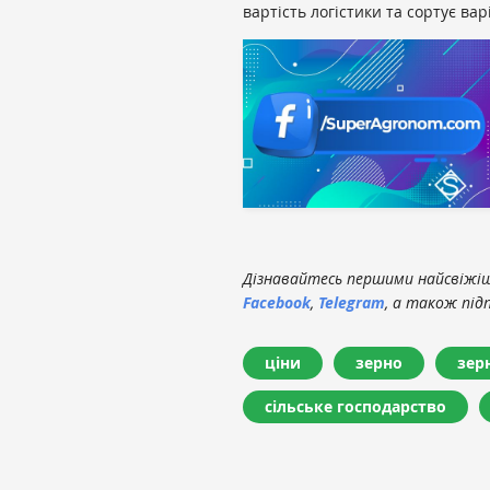
вартість логістики та сортує ва
Дізнавайтесь першими найсвіжіші
Facebook
,
Telegram
, а також під
ціни
зерно
зер
сільське господарство