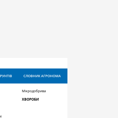
ҐРУНТІВ
СЛОВНИК АГРОНОМА
Мікродобрива
ХВОРОБИ
і