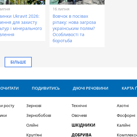
липня
16 липня
инки Ukravit 2026:
Вовчок в посівах
шення для захисту
ріпаку: нова загроза
ьтур і мінерального
українським полям?
влення
Особливості та
боротьба
БІЛЬШЕ
ОЧИТАТИ
ПОДИВИТИСЬ
ДІЮЧІ РЕЧОВИНИ
КАРТА 
и росту
Зернові
Технічні
Азотні
ики
Зернобобові
Овочеві
Фосфорні
Олійні
ШКІДНИКИ
Калійні
Круп’яні
ДОБРИВА
Комплексн