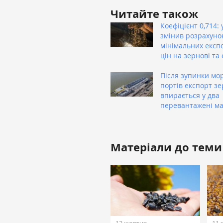
Читайте також
Коефіцієнт 0,714: 
змінив розрахуно
мінімальних експ
цін на зернові та 
Після зупинки мо
портів експорт з
впирається у два
перевантажені м
Матеріали до теми
12 жовтня
11 