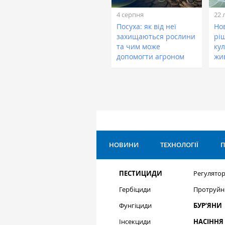
4 серпня
22 
Посуха: як від неї
Нов
захищаються рослини
рі
та чим може
кул
допомогти агроном
жи
НОВИНИ
ТЕХНОЛОГІЇ
П
ПЕСТИЦИДИ
Регулятор
Гербіциди
Протруйн
Фунгіциди
БУР’ЯНИ
Інсекциди
НАСІННЯ