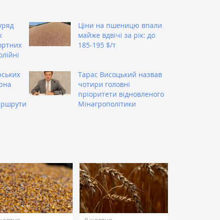
уряд
Ціни на пшеницю впали
к
майже вдвічі за рік: до
ортних
185-195 $/т
олійні
рських
Тарас Висоцький назвав
ерна
чотири головні
пріоритети відновленого
аршрути
Мінагрополітики
жовтня
8 жовтня