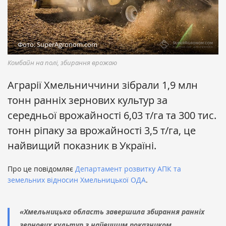
Фото: SuperAgronom.com
Комбайн на полі, збирання врожаю
Аграрії Хмельниччини зібрали 1,9 млн
тонн ранніх зернових культур за
середньої врожайності 6,03 т/га та 300 тис.
тонн ріпаку за врожайності 3,5 т/га, це
найвищий показник в Україні.
Про це повідомляє
Департамент розвитку АПК та
земельних відносин Хмельницької ОДА
.
«Хмельницька область завершила збирання ранніх
зернових культур з найвищим показником