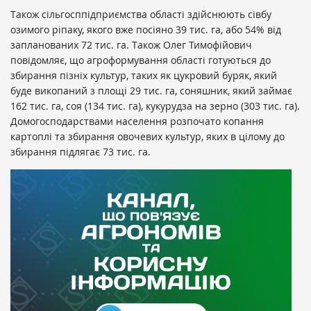
Також сільгосппідприємства області здійснюють сівбу
озимого ріпаку, якого вже посіяно 39 тис. га, або 54% від
запланованих 72 тис. га. Також Олег Тимофійович
повідомляє, що агроформування області готуються до
збирання пізніх культур, таких як цукровий буряк, який
буде викопаний з площі 29 тис. га, соняшник, який займає
162 тис. га, соя (134 тис. га), кукурудза на зерно (303 тис. га).
Домогосподарствами населення розпочато копання
картоплі та збирання овочевих культур, яких в цілому до
збирання підлягає 73 тис. га.