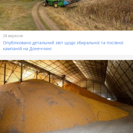
28 вересня
Опубліковано детальний звіт щодо збиральної та посівної
кампаній на Донеччині