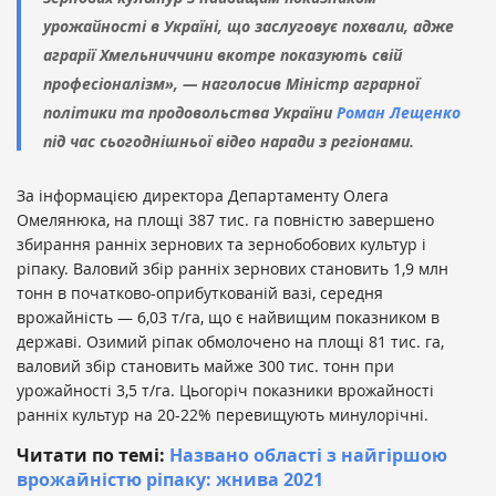
урожайності в Україні, що заслуговує похвали, адже
аграрії Хмельниччини вкотре показують свій
професіоналізм», — наголосив Міністр аграрної
політики та продовольства України
Роман Лещенко
під час сьогоднішньої відео наради з регіонами.
За інформацією директора Департаменту Олега
Омелянюка, на площі 387 тис. га повністю завершено
збирання ранніх зернових та зернобобових культур і
ріпаку. Валовий збір ранніх зернових становить 1,9 млн
тонн в початково-оприбуткованій вазі, середня
врожайність — 6,03 т/га, що є найвищим показником в
державі. Озимий ріпак обмолочено на площі 81 тис. га,
валовий збір становить майже 300 тис. тонн при
урожайності 3,5 т/га. Цьогоріч показники врожайності
ранніх культур на 20-22% перевищують минулорічні.
Читати по темі:
Названо області з найгіршою
врожайністю ріпаку: жнива 2021