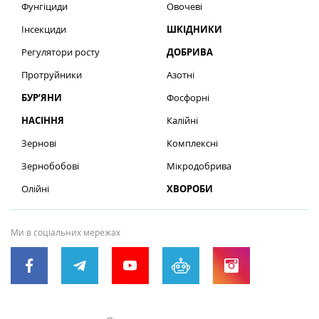
Фунгіциди
Овочеві
Інсекциди
ШКІДНИКИ
Регулятори росту
ДОБРИВА
Протруйники
Азотні
БУР’ЯНИ
Фосфорні
НАСІННЯ
Калійні
Зернові
Комплексні
Зернобобові
Мікродобрива
Олійні
ХВОРОБИ
Ми в соціальних мережах