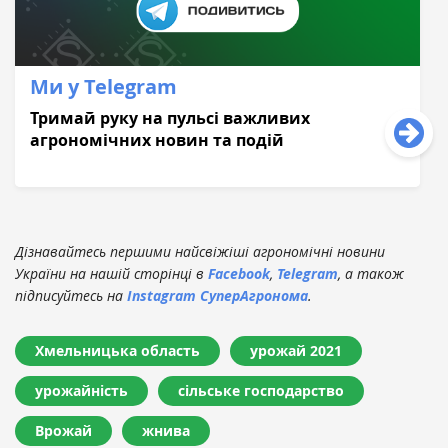
Ми у Telegram
Тримай руку на пульсі важливих
агрономічних новин та подій
Дізнавайтесь першими найсвіжіші агрономічні новини
України на нашій сторінці в
Facebook
,
Telegram
, а також
підписуйтесь на
Instagram СуперАгронома
.
Хмельницька область
урожай 2021
урожайність
сільське господарство
Врожай
жнива