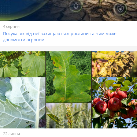
4 серпня
Посуха: як від неї захищаються рослини та чим може
допомогти агроном
22 липня