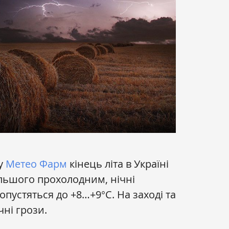
у
Метео Фарм
кінець літа в Україні
льшого прохолодним, нічні
пустяться до +8…+9°С. На заході та
чні грози.