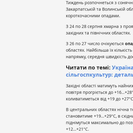
Тиждень розпочнеться з сонячної
Закарпатській та Волинській обл
короткочасними опадами.
З 24 по 28 серпня хмарна з пр
західних та північних областях.
З 26 по 27 число очікуються
опа
областях. Найбільша їх кількість
напрямку, середня швидкість дос
Читати по темі:
Україн
сільгоспкультур: детал
Західні області матимуть найни
повітря прогріється до +16…+28
коливатиметься від +19 до +27°С
В центральних областях нічна т
становитиме +19…+29°С, в східн
піднімуться максимально до поз
+12…+21°С.