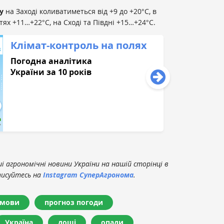
у
на Заході коливатиметься від +9 до +20°С, в
ях +11…+22°С, на Сході та Півдні +15…+24°С.
Клімат-контроль на полях
Погодна аналітика
України за 10 років
 агрономічні новини України на нашій сторінці в
писуйтесь на
Instagram СуперАгронома
.
умови
прогноз погоди
Україна
дощі
опади