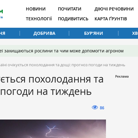
НОВИНИ
ПОЧИТАТИ
ДІЮЧІ РЕЧОВИНИ
ТЕХНОЛОГІЇ
ПОДИВИТИСЬ
КАРТА ҐРУНТІВ
НЯ
ДОБРИВА
БУР’ЯНИ
Х
 неї захищаються рослини та чим може допомогти агроном
аїні очікується похолодання та дощі: прогноз погоди на тиждень
ується похолодання та
 погоди на тиждень
86