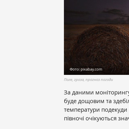
Фото: pixabay.com
Поле, гроза, прогноз погоди
За даними моніторинг
буде дощовим та здебі
температури подекуди о
півночі очікуються зна