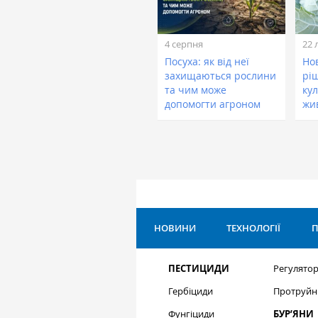
4 серпня
22 
Посуха: як від неї
Нов
захищаються рослини
рі
та чим може
кул
допомогти агроном
жи
НОВИНИ
ТЕХНОЛОГІЇ
П
ПЕСТИЦИДИ
Регулятор
Гербіциди
Протруйн
Фунгіциди
БУР’ЯНИ