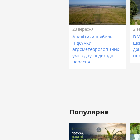
23 вересня
2 в
Аналітики підбили
В 
підсумки
шк
агрометеорологічних
до
умов другої декади
по
вересня
Популярне