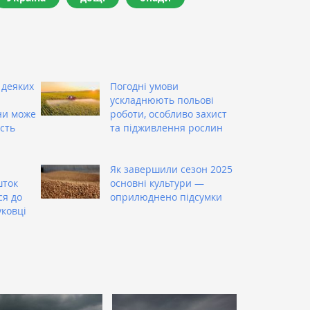
 деяких
Погодні умови
ускладнюють польові
ни може
роботи, особливо захист
сть
та підживлення рослин
Як завершили сезон 2025
шток
основні культури —
ся до
оприлюднено підсумки
уковці