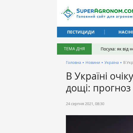
ПЕСТИЦИДИ
НАСІН
ТЕМА ДНЯ
Посуха: як від
Головна
•
Новини
•
Україна
•
В Укр
В Україні очік
дощі: прогноз
24 серпня 2021, 08:30