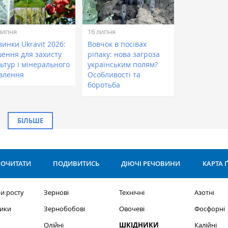
липня
16 липня
инки Ukravit 2026:
Вовчок в посівах
шення для захисту
ріпаку: нова загроза
ьтур і мінерального
українським полям?
влення
Особливості та
боротьба
БІЛЬШЕ
ОЧИТАТИ
ПОДИВИТИСЬ
ДІЮЧІ РЕЧОВИНИ
КАРТА 
и росту
Зернові
Технічні
Азотні
ики
Зернобобові
Овочеві
Фосфорні
Олійні
ШКІДНИКИ
Калійні