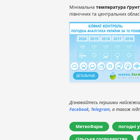
Мінімальна
температура ґрунт
північних та центральних област
Дізнавайтесь першими найсвіжіші
Facebook
,
Telegram
, а також під
МетеоФарм
погодні 
сільське господарство