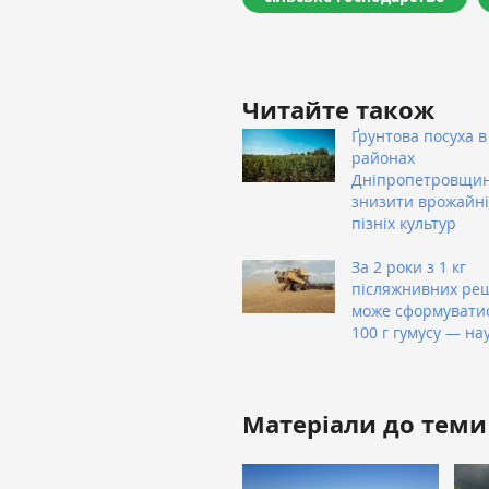
Читайте також
Ґрунтова посуха в
районах
Дніпропетровщи
знизити врожайні
пізніх культур
За 2 роки з 1 кг
післяжнивних ре
може сформувати
100 г гумусу — на
Матеріали до теми