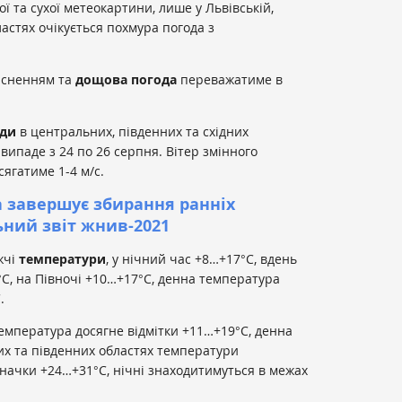
 та сухої метеокартини, лише у Львівській,
астях очікується похмура погода з
оясненням та
дощова
погода
переважатиме в
ди
в центральних, південних та східних
 випаде з 24 по 26 серпня. Вітер змінного
ягатиме 1-4 м/с.
а завершує збирання ранніх
ьний звіт жнив-2021
жчі
температури
, у нічний час +8…+17°С, вдень
°С, на Півночі +10…+17°С, денна температура
.
емпература досягне відмітки +11…+19°С, денна
их та південних областях температури
начки +24…+31°С, нічні знаходитимуться в межах