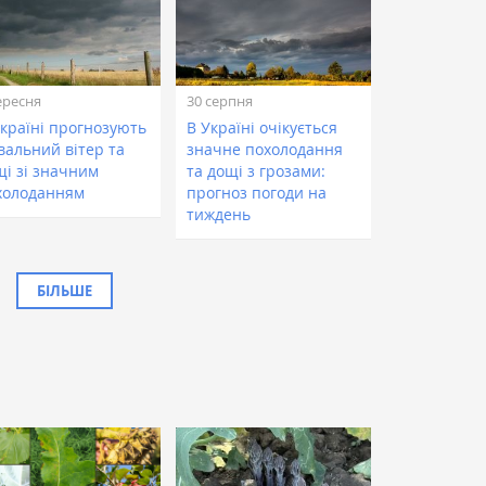
ересня
30 серпня
Україні прогнозують
В Україні очікується
вальний вітер та
значне похолодання
щі зі значним
та дощі з грозами:
холоданням
прогноз погоди на
тиждень
БІЛЬШЕ