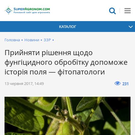
КАТАЛОГ
Головна
•
Новини
•
ЗЗР
•
Прийняти рішення щодо
фунгіцидного обробітку допоможе
історія поля — фітопатологи
13 червня 2017, 14:49
231