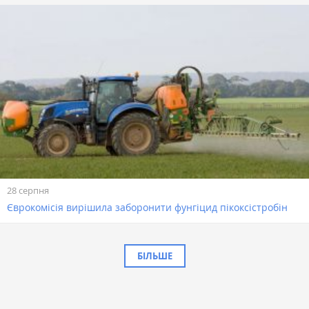
28 серпня
Єврокомісія вирішила заборонити фунгіцид пікоксістробін
БІЛЬШЕ