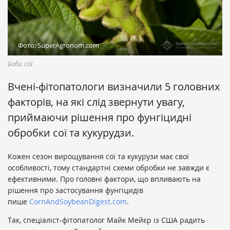
Фото: SuperAgronom.com
Боби сої
Вчені-фітопатологи визначили 5 головних
факторів, на які слід звернути увагу,
приймаючи рішення про фунгіцидні
обробки сої та кукурудзи.
Кожен сезон вирощування сої та кукурузи має свої
особливості, тому стандартні схеми обробки не завжди є
ефективними. Про головні фактори, що впливають на
рішення про застосування фунгіцидів
пише
СornAndSoybeanDigest.com
.
Так, спеціаліст-фітопатолог Майк Мейєр із США радить