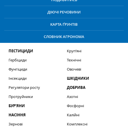
ДІЮЧІ РЕЧОВИНИ
КАРТА ҐРУНТІВ
СЛОВНИК АГРОНОМА
ПЕСТИЦИДИ
Круп’яні
Гербіциди
Технічні
Фунгіциди
Овочеві
Інсекциди
ШКІДНИКИ
Регулятори росту
ДОБРИВА
Протруйники
Азотні
БУР’ЯНИ
Фосфорні
НАСІННЯ
Калійні
Зернові
Комплексні