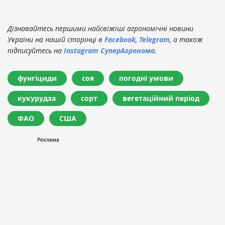
Дізнавайтесь першими найсвіжіші агрономічні новини
України на нашій сторінці в
Facebook
,
Telegram
, а також
підписуйтесь на
Instagram СуперАгронома
.
фунгіциди
соя
погодні умови
кукурудза
сорт
вегетаційний період
ФАО
США