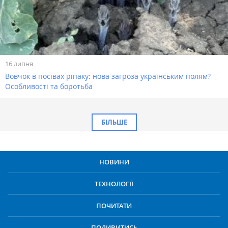
16 липня
Вовчок в посівах ріпаку: нова загроза українським полям?
Особливості та боротьба
БІЛЬШЕ
НОВИНИ
ТЕХНОЛОГІЇ
ПОЧИТАТИ
ПОДИВИТИСЬ