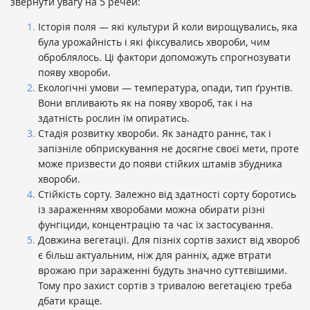
звернути увагу на 5 речей:
Історія поля — які культури й коли вирощувались, яка
була урожайність і які фіксувались хвороби, чим
оброблялось. Ці фактори допоможуть спрогнозувати
появу хвороби.
Екологічні умови — температура, опади, тип ґрунтів.
Вони впливають як на появу хвороб, так і на
здатність рослин їм опиратись.
Стадія розвитку хвороби. Як занадто раннє, так і
запізніле обприскування не досягне своєї мети, проте
може призвести до появи стійких штамів збудника
хвороби.
Стійкість сорту. Залежно від здатності сорту боротись
із зараженням хворобами можна обирати різні
фунгіциди, концентрацію та час їх застосування.
Довжина вегетації. Для пізніх сортів захист від хвороб
є більш актуальним, ніж для ранніх, адже втрати
врожаю при зараженні будуть значно суттєвішими.
Тому про захист сортів з тривалою вегетацією треба
дбати краще.