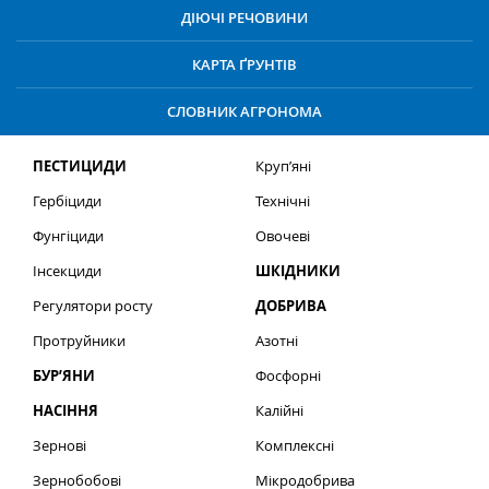
ДІЮЧІ РЕЧОВИНИ
КАРТА ҐРУНТІВ
СЛОВНИК АГРОНОМА
ПЕСТИЦИДИ
Круп’яні
Гербіциди
Технічні
Фунгіциди
Овочеві
Інсекциди
ШКІДНИКИ
Регулятори росту
ДОБРИВА
Протруйники
Азотні
БУР’ЯНИ
Фосфорні
НАСІННЯ
Калійні
Зернові
Комплексні
Зернобобові
Мікродобрива