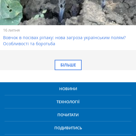
16 липня
Вовчок в посівах ріпаку: нова загроза українським полям?
Особливості та боротьба
БІЛЬШЕ
НОВИНИ
ТЕХНОЛОГІЇ
ПОЧИТАТИ
ПОДИВИТИСЬ