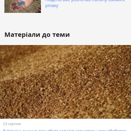
ріпаку
Матеріали до теми
23 серпня
В Україні значно зріс обсяг запасів зернових і зернобобових