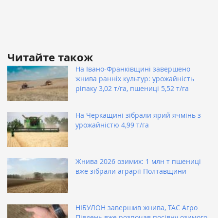
Читайте також
На Івано-Франківщині завершено
жнива ранніх культур: урожайність
ріпаку 3,02 т/га, пшениці 5,52 т/га
На Черкащині зібрали ярий ячмінь з
урожайністю 4,99 т/га
Жнива 2026 озимих: 1 млн т пшениці
вже зібрали аграрії Полтавщини
НІБУЛОН завершив жнива, ТАС Агро
Південь вже розпочав посівну озимого