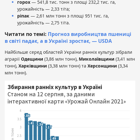
горох
— 541,8 тис. тонн з площі 232,2 тис. га,
урожайність — 2,33 т/га;
ріпак
— 2,61 млн тонн з площі 951 тис. га,
урожайність — 2,75 т/га.
Читати по темі:
Прогноз виробництва пшениці
в світі падає, а в Україні зростає, — USDA
Найбільше серед областей України ранніх культур зібрали
аграрії
Одещини
(3,86 млн тонн),
Миколаївщини
(3,41 млн
тонн),
Харківщини
(3,38 млн тонн) та
Херсонщини
(3,34
млн тонн).