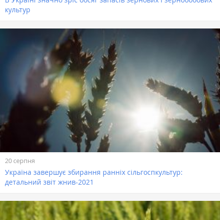
культур
20 серпня
Україна завершує збирання ранніх сільгоспкультур:
детальний звіт жнив-2021