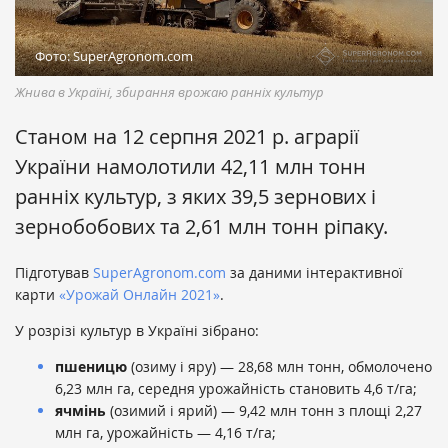
Фото: SuperAgronom.com
Жнива в Україні, збирання врожаю ранніх культур
Станом на 12 серпня 2021 р. аграрії
України намолотили 42,11 млн тонн
ранніх культур, з яких 39,5 зернових і
зернобобових та 2,61 млн тонн ріпаку.
Підготував
SuperAgronom.com
за даними інтерактивної
карти
«Урожай Онлайн 2021»
.
У розрізі культур в Україні зібрано:
пшеницю
(озиму і яру) — 28,68 млн тонн, обмолочено
6,23 млн га, середня урожайність становить 4,6 т/га;
ячмінь
(озимий і ярий) — 9,42 млн тонн з площі 2,27
млн га, урожайність — 4,16 т/га;