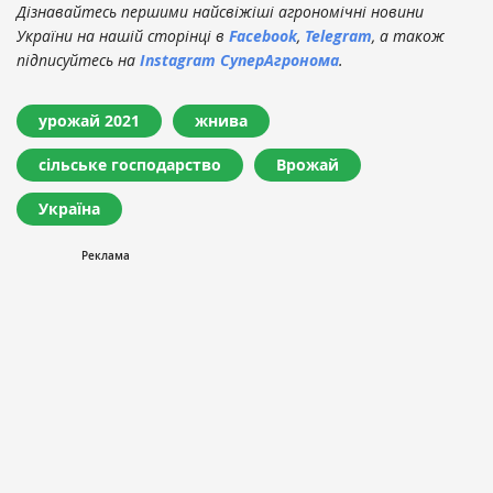
Дізнавайтесь першими найсвіжіші агрономічні новини
України на нашій сторінці в
Facebook
,
Telegram
, а також
підписуйтесь на
Instagram СуперАгронома
.
урожай 2021
жнива
сільське господарство
Врожай
Україна