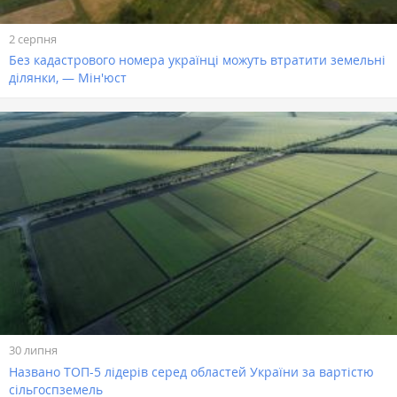
2 серпня
Без кадастрового номера українці можуть втратити земельні
ділянки, — Мін'юст
30 липня
Названо ТОП-5 лідерів серед областей України за вартістю
сільгоспземель