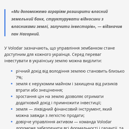
«Ми допоможемо аграріям розширити власний
земельний банк, структурувати відносини з
власниками землі, залучити інвесторів», — відзначив
пан Нагорний.
У Volodar зазначають, що управління зембанком стане
доступним для кожного українця. Серед переваг
інвестувати в українську землю можна виділити:
річний дохід від володіння землею становить близько
7%;
земля є нерухомим майном і захищена від ризиків
втрати або знецінення;
зростання цін на землю дозволяє отримати
додатковий дохід і примножити інвестиції;
земля — ліквідний фінансовий інструмент, який
можна завжди з легкістю продати;
довірче управління активом — команда Volodar
допоможе забезпечити всі формальності і гарантії, та