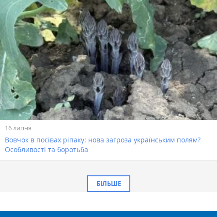
16 липня
Вовчок в посівах ріпаку: нова загроза українським полям?
Особливості та боротьба
БІЛЬШЕ