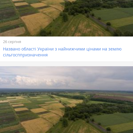
26 серпня
Названо області України з найнижчими цінами на землю
сільгосппризначення