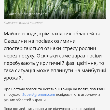
Фото: SuperAgronom.com
Колосіння озимої пшениці
Майже всюди, крім західних областей та
Одещини на посівах озимини
спостерігаються ознаки стресу рослин
через посуху. Оскільки саме зараз посіви
перебувають у критичній фазі цвітіння, то
така ситуація може вплинути на майбутній
урожай.
Про нестачу вологи та негативні явища на полях, пов'язані
з посухою,
SuperAgronom.com
повідомляють агрономи з
різних областей України.
Поки що дефіциту вологи не відчувають лише західні