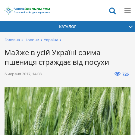
КАТАЛОГ
Головна
•
Новини
•
Україна
•
Майже в усій Україні озима
пшениця страждає від посухи
6 червня 2017, 14:08
726