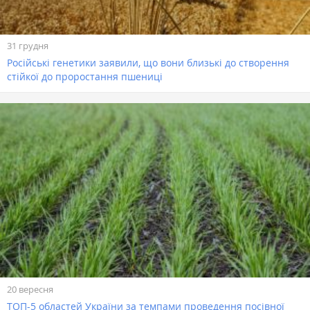
31 грудня
Російські генетики заявили, що вони близькі до створення
стійкої до проростання пшениці
20 вересня
ТОП-5 областей України за темпами проведення посівної