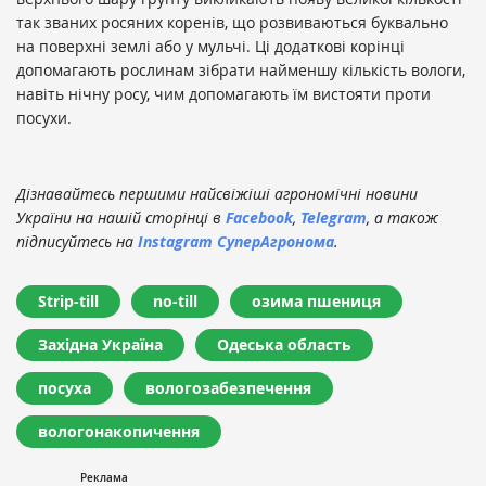
так званих росяних коренів, що розвиваються буквально
на поверхні землі або у мульчі. Ці додаткові корінці
допомагають рослинам зібрати найменшу кількість вологи,
навіть нічну росу, чим допомагають їм вистояти проти
посухи.
Дізнавайтесь першими найсвіжіші агрономічні новини
України на нашій сторінці в
Facebook
,
Telegram
, а також
підписуйтесь на
Instagram СуперАгронома
.
Strip-till
no-till
озима пшениця
Західна Україна
Одеська область
посуха
вологозабезпечення
вологонакопичення