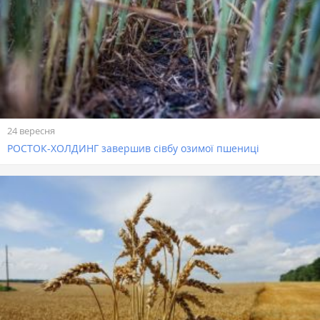
24 вересня
РОСТОК-ХОЛДИНГ завершив сівбу озимої пшениці