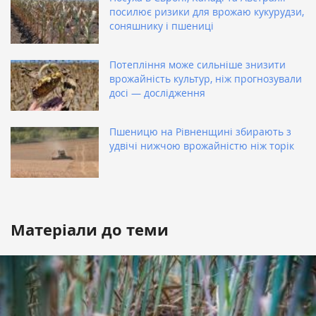
посилює ризики для врожаю кукурудзи,
соняшнику і пшениці
Потепління може сильніше знизити
врожайність культур, ніж прогнозували
досі — дослідження
Пшеницю на Рівненщині збирають з
удвічі нижчою врожайністю ніж торік
Матеріали до теми