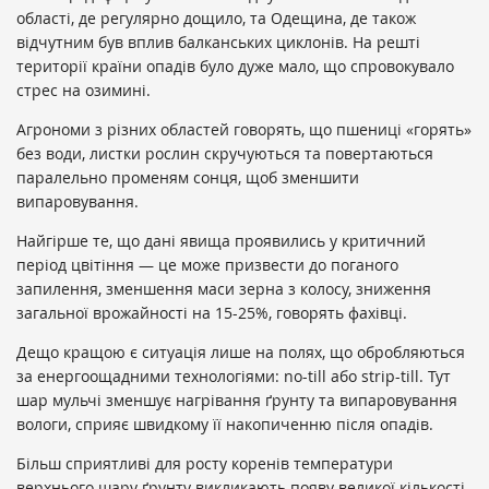
області, де регулярно дощило, та Одещина, де також
відчутним був вплив балканських циклонів. На решті
території країни опадів було дуже мало, що спровокувало
стрес на озимині.
Агрономи з різних областей говорять, що пшениці «горять»
без води, листки рослин скручуються та повертаються
паралельно променям сонця, щоб зменшити
випаровування.
Найгірше те, що дані явища проявились у критичний
період цвітіння — це може призвести до поганого
запилення, зменшення маси зерна з колосу, зниження
загальної врожайності на 15-25%, говорять фахівці.
Дещо кращою є ситуація лише на полях, що обробляються
за енергоощадними технологіями: no-till або strip-till. Тут
шар мульчі зменшує нагрівання ґрунту та випаровування
вологи, сприяє швидкому її накопиченню після опадів.
Більш сприятливі для росту коренів температури
верхнього шару ґрунту викликають появу великої кількості