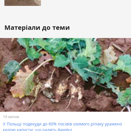
Матеріали до теми
19 липня
У Польщі подекуди до 60% посівів озимого ріпаку уражено
килою капусти: що радять фахівці