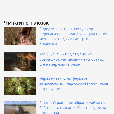
Читайте також
Серед усіх експортних культур
переваги наразі має соя, а ціна на неї
може зрости до 22 тис. грн/т —
аналітики
Коефіцієнт 0,714: уряд змінив
розрахунок мінімальних експортних
цін на зернові та олійні
Через низькі ціни фермери
замислюються над скороченням площ
під кавунами
Ріпак в Україні вже зібрано майже на
540 тис. га: названо області-лідери за
намолотом