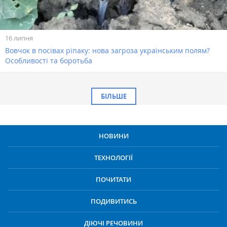
16 липня
Вовчок в посівах ріпаку: нова загроза українським полям?
Особливості та боротьба
БІЛЬШЕ
НОВИНИ
ТЕХНОЛОГІЇ
ПОЧИТАТИ
ПОДИВИТИСЬ
ДІЮЧІ РЕЧОВИНИ