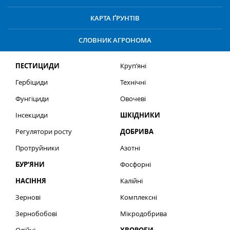
КАРТА ҐРУНТІВ
СЛОВНИК АГРОНОМА
ПЕСТИЦИДИ
Круп’яні
Гербіциди
Технічні
Фунгіциди
Овочеві
Інсекциди
ШКІДНИКИ
Регулятори росту
ДОБРИВА
Протруйники
Азотні
БУР’ЯНИ
Фосфорні
НАСІННЯ
Калійні
Зернові
Комплексні
Зернобобові
Мікродобрива