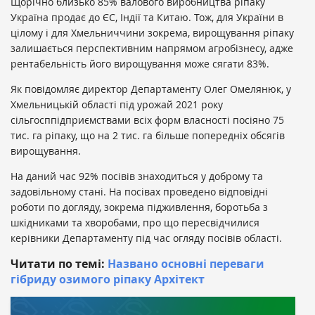
Щорічно близько 85% валового виробництва ріпаку
Україна продає до ЄС, Індії та Китаю. Тож, для України в
цілому і для Хмельниччини зокрема, вирощування ріпаку
залишається перспективним напрямом агробізнесу, адже
рентабельність його вирощування може сягати 83%.
Як повідомляє директор Департаменту Олег Омелянюк, у
Хмельницькій області під урожай 2021 року
сільгосппідприємствами всіх форм власності посіяно 75
тис. га ріпаку, що на 2 тис. га більше попередніх обсягів
вирощування.
На даний час 92% посівів знаходиться у доброму та
задовільному стані. На посівах проведено відповідні
роботи по догляду, зокрема підживлення, боротьба з
шкідниками та хворобами, про що пересвідчилися
керівники Департаменту під час огляду посівів області.
Читати по темі:
Названо основні переваги
гібриду озимого ріпаку Архітект