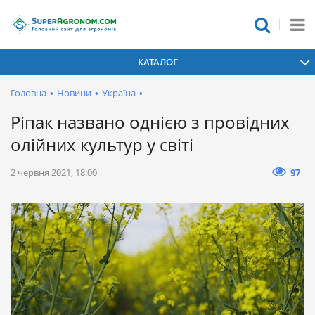
КАТАЛОГ
Головна
•
Новини
•
Україна
•
Ріпак названо однією з провідних
олійних культур у світі
2 червня 2021, 18:00
97