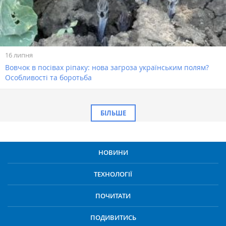
16 липня
Вовчок в посівах ріпаку: нова загроза українським полям?
Особливості та боротьба
БІЛЬШЕ
НОВИНИ
ТЕХНОЛОГІЇ
ПОЧИТАТИ
ПОДИВИТИСЬ