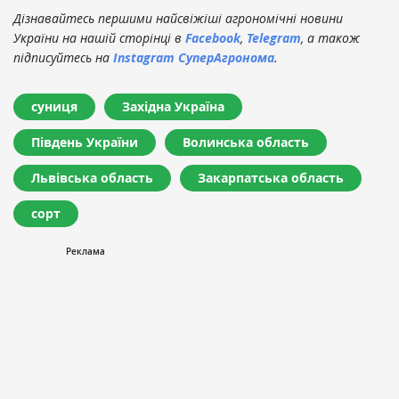
Дізнавайтесь першими найсвіжіші агрономічні новини
України на нашій сторінці в
Facebook
,
Telegram
, а також
підписуйтесь на
Instagram СуперАгронома
.
суниця
Західна Україна
Південь України
Волинська область
Львівська область
Закарпатська область
сорт