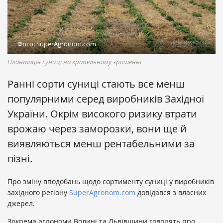
Фото: SuperAgronom.com
Плантація суниці на крапельному зрошенні
Ранні сорти суниці стають все менш
популярними серед виробників Західної
України. Окрім високого ризику втрати
врожаю через заморозки, вони ще й
виявляються менш рентабельними за
пізні.
Про зміну вподобань щодо сортименту суниці у виробників
західного регіону
SuperAgronom.com
довідався з власних
джерел.
Зокрема агрономи Волині та Львівщини говорять про