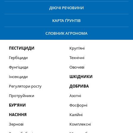
ДІЮЧІ РЕЧОВИНИ
КАРТА ҐРУНТІВ
СЛОВНИК АГРОНОМА
ПЕСТИЦИДИ
Круп’яні
Гербіциди
Технічні
Фунгіциди
Овочеві
Інсекциди
ШКІДНИКИ
Регулятори росту
ДОБРИВА
Протруйники
Азотні
БУР’ЯНИ
Фосфорні
НАСІННЯ
Калійні
Зернові
Комплексні