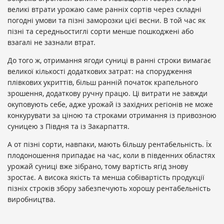
великі втрати урожаю саме ранніх сортів через складні
погодні умови та пізні заморозки цієї весни. В той час як
пізні та середньостиглі сорти менше пошкоджені або
взагалі не зазнали втрат.
До того ж, отримання ягоди суниці в ранні строки вимагає
великої кількості додаткових затрат: на спорудження
плівкових укриттів, більш ранній початок крапельного
зрошення, додаткову ручну працю. Ці витрати не завжди
окуповують себе, адже урожай із західних регіонів не може
конкурувати за ціною та строками отримання із привозною
суницею з Півдня та із Закарпаття.
А от пізні сорти, навпаки, мають більшу рентабельність. Їх
плодоношення припадає на час, коли в південних областях
урожай суниці вже зібрано, тому вартість ягід знову
зростає. А висока якість та менша собівартість продукції
пізніх строків збору забезпечують хорошу рентабельність
виробництва.